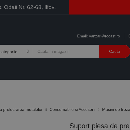
Odaii Nr. 62-68, Ilfov,
Email:
vanzari@rocast.ro
Cauta
BRANDURI
CONTACT
RESURSE
BUSINESS
 prelucrarea metalelor
Consumabile si Accesorii
Masini de freza
Suport piesa de pr