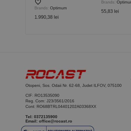
favorite_border
Brands:
Optim
Brands:
Optimum
55,83 lei
1.990,38 lei
Nume
PrestaShop-[abcdef
Nume
Furnizor /
Nume
Domeniu
sib_cuid
_ga
uuid
MediaMat
sibautoma
_ga_DLLLWQBGGX
Otopeni, Sos. Odaii Nr. 62-68, Judet ILFOV, 075100
CIF: RO13535090
Reg. Com: J23/3561/2016
Cont: RO68BTRL04401202A03368XX
Tel:
0372135900
Email: office@rocast.ro