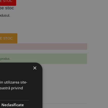
PE STOC
pe stoc
odusul.
E STOC.
 produs.
×
n utilizarea site-
noastră privind
Neclasificate