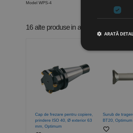
Model WPS-4
16 alte produse
in aceeasi categorie
ARATĂ DETAL
Stri
Cookie-urile strict ne
contului. Site-ul web 
Nume
CookieScriptConse
Cap de frezare pentru copiere,
Surub de trager
PHPSESSID
prindere ISO 40, Ø exterior 63
BT20, Optimum
mm, Optimum
favorite_border