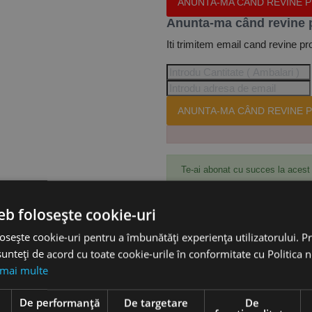
ANUNTA-MA CÂND REVINE 
Anunta-ma când revine 
Iti trimitem email cand revine pr
ANUNTA-MA CÂND REVINE P
Te-ai abonat cu succes la acest
eb folosește cookie-uri
Accesorii
osește cookie-uri pentru a îmbunătăți experiența utilizatorului. Pri
unteți de acord cu toate cookie-urile în conformitate cu Politica 
 mai multe
e
De performanță
De targetare
De