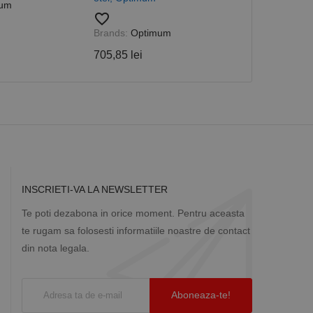
 utilizator între
um
Brands:
Opti
favorite_border
282,34 lei
Brands:
Optimum
705,85 lei
Descriere
ă prin colectarea
ics - care este o
b de date privind
i frecvent utilizat.
rță parte sau de un
rin atribuirea unui
în fiecare solicitare
 despre vizitatori,
a starea sesiunii.
INSCRIETI-VA LA NEWSLETTER
Te poti dezabona in orice moment. Pentru aceasta
te rugam sa folosesti informatiile noastre de contact
din nota legala.