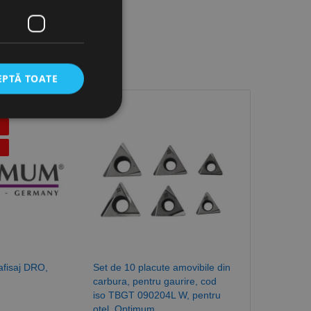
EPTĂ TOATE
icate
torului și gestionarea
com pentru a aminti
orilor. Este necesar
corect.
afisaj DRO,
Set de 10 placute amovibile din
Adaptor BT - 
cesta este un
carbura, pentru gaurire, cod
/ interior BT
ea variabilelor de
măr generat
iso TBGT 090204L W, pentru
favorite_border
 site-ului, dar un bun
otel, Optimum