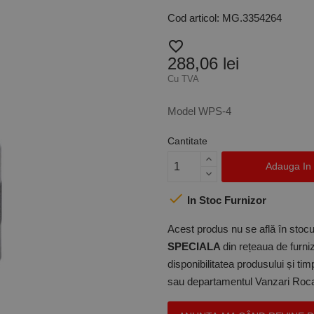
Cod articol: MG.3354264
favorite_border
288,06 lei
Cu TVA
Model WPS-4
Cantitate
Adauga In

In Stoc Furnizor
Acest produs nu se află în stocul
SPECIALA
din rețeaua de furniz
disponibilitatea produsului și ti
sau departamentul Vanzari Rocas