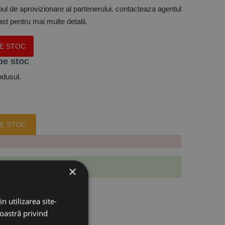
mpul de aprovizionare al partenerului. contacteaza agentul
t pentru mai multe detalii.
PE STOC
pe stoc
odusul.
E STOC.
 produs.
×
n utilizarea site-
noastră privind