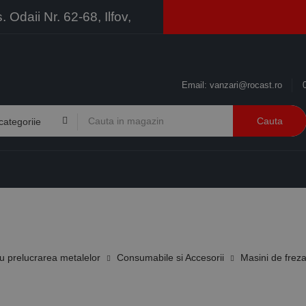
Odaii Nr. 62-68, Ilfov,
Email:
vanzari@rocast.ro
Cauta
BRANDURI
CONTACT
RESURSE
BUSINESS
 prelucrarea metalelor
Consumabile si Accesorii
Masini de freza