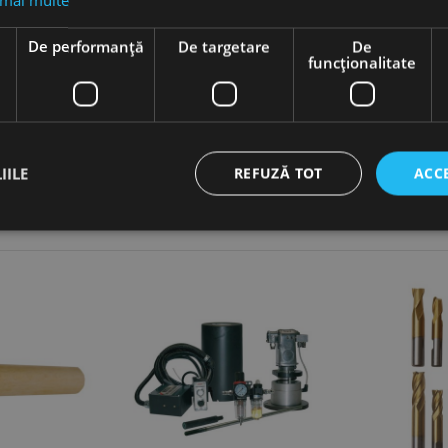
 mai multe
ica, con BT30, Ø 6 mm, Optimum
e
De performanță
De targetare
De
funcţionalitate
IILE
REFUZĂ TOT
ACC
ct necesare
De performanță
De targetare
De funcţionalitate
Neclasif
cesare permit funcționalitatea principală a site-ului web, cum ar fi autentificarea utiliza
nu poate fi utilizat corect fără cookie-uri strict necesare.
Furnizor /
Expirare
Descriere
Domeniu
nt
1 lună
Acest cookie este utilizat de serviciul Cookie-Script.
CookieScript
preferințele de consimțământ ale cookie-urilor vizitat
www.rocast.ro
ca bannerul cookie Cookie-Script.com să funcționeze 