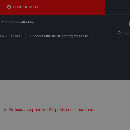

CONTUL MEU
Finalizare comanda
Compa
0372 135 900
Support Online: support@rocast.ro
t
Portscula cu prindere BT pentru scule cu coada