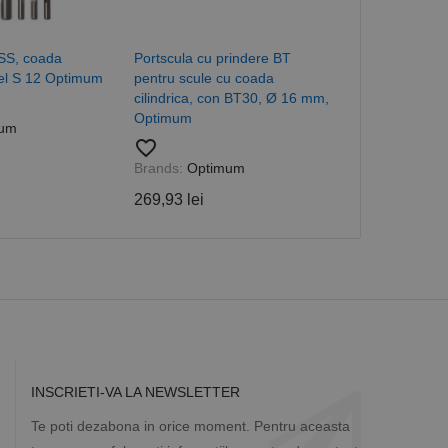
cesta este un
ea variabilelor de
măr generat
 site-ului, dar un bun
HSS, coada
Portscula cu prindere BT
Avans univer
 utilizator între
del S 12 Optimum
pentru scule cu coada
250 - Axa Y -
cilindrica, con BT30, Ø 16 mm,
Optimum
Optimum
favorite_border
um
Descriere
favorite_border
Brands:
Opti
Brands:
Optimum
3.594,76 lei
269,93 lei
ă prin colectarea
ics - care este o
b de date privind
i frecvent utilizat.
rță parte sau de un
rin atribuirea unui
în fiecare solicitare
 despre vizitatori,
a starea sesiunii.
INSCRIETI-VA LA NEWSLETTER
Te poti dezabona in orice moment. Pentru aceasta