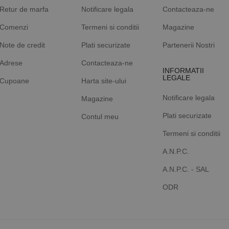
Retur de marfa
Notificare legala
Contacteaza-ne
Comenzi
Termeni si conditii
Magazine
Note de credit
Plati securizate
Partenerii Nostri
Adrese
Contacteaza-ne
INFORMATII
LEGALE
Cupoane
Harta site-ului
Notificare legala
Magazine
Plati securizate
Contul meu
Termeni si conditii
A.N.P.C.
A.N.P.C. - SAL
ODR