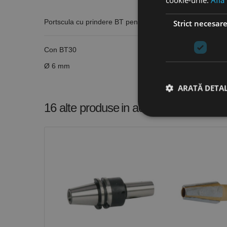
cookie-urile.
Află
Portscula cu prindere BT pentru scule cu coada cilindr
Strict necesar
Con BT30
Ø 6 mm
ARATĂ DETAL
16 alte produse
in aceeasi categorie
Stri
Cookie-urile strict ne
contului. Site-ul web 
Nume
CookieScriptConse