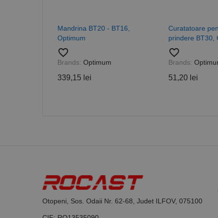
PHPSESSID
Mandrina BT20 - BT16,
Curatatoare pen
Optimum
prindere BT30,
favorite_border
favorite_border
Brands:
Optimum
Brands:
Optim
Nume
339,15 lei
51,20 lei
PrestaShop-[abcdef
Nume
Furnizor /
Nume
Domeniu
sib_cuid
_ga
uuid
MediaMat
sibautoma
_ga_DLLLWQBGGX
Otopeni, Sos. Odaii Nr. 62-68, Judet ILFOV, 075100
CIF: RO13535090