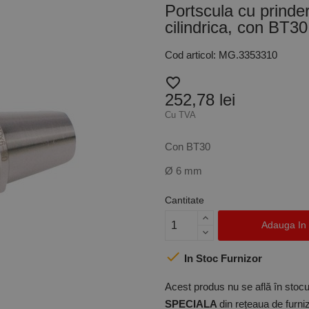
Portscula cu prinde
cilindrica, con BT
Cod articol: MG.3353310
favorite_border
252,78 lei
Cu TVA
Con BT30
Ø 6 mm
Cantitate
Adauga In

In Stoc Furnizor
Acest produs nu se află în stocul
SPECIALA
din rețeaua de furniz