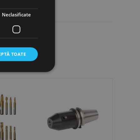
Neclasificate
EPTĂ TOATE
icate
torului și gestionarea
com pentru a aminti
orilor. Este necesar
corect.