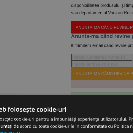
disponibilitatea produsului și ti
sau departamentul Vanzari Rocas
ANUNTA-MA CÂND REVINE 
Anunta-ma când revine 
Iti trimitem email cand revine pr
ANUNTA-MA CÂND REVINE P
Te-ai abonat cu succes la acest
eb folosește cookie-uri
osește cookie-uri pentru a îmbunătăți experiența utilizatorului. Pri
unteți de acord cu toate cookie-urile în conformitate cu Politica 
Accesorii