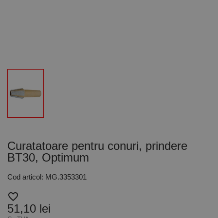
Curatatoare pentru conuri, prindere
BT30, Optimum
Cod articol: MG.3353301
favorite_border
51,10 lei