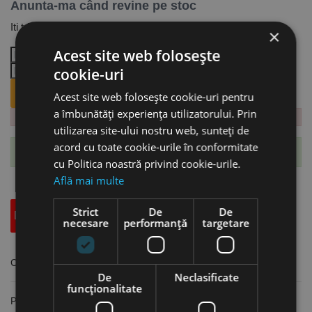
Anunta-ma când revine pe stoc
Iti trimitem email cand revine produsul.
×
Acest site web folosește
cookie-uri
ANUNTA-MA CÂND REVINE PE STOC.
Acest site web folosește cookie-uri pentru
a îmbunătăți experiența utilizatorului. Prin
utilizarea site-ului nostru web, sunteți de
acord cu toate cookie-urile în conformitate
Te-ai abonat cu succes la acest produs.
cu Politica noastră privind cookie-urile.
Află mai multe
Strict
De
De
Descriere
Specificatii Tehnice
Accesorii
necesare
performanță
targetare
Curatatoare pentru conuri, prindere BT30, Optimum
De
Neclasificate
funcţionalitate
Prindere: BT30