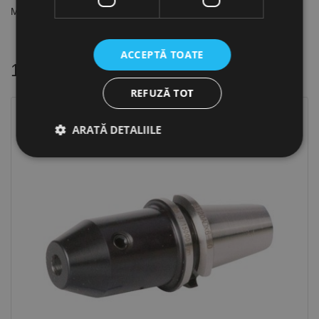
Model cu fâșii din pâslă pentru curățarea conurilor interioare
ACCEPTĂ TOATE
16 alte produse
in aceeasi categorie
REFUZĂ TOT
ARATĂ DETALIILE
Strict necesare
De performanță
De targetare
De funcţionalitate
Neclasificate
Cookie-urile strict necesare permit funcționalitatea
principală a site-ului web, cum ar fi autentificarea
utilizatorului și gestionarea contului. Site-ul web nu
poate fi utilizat corect fără cookie-uri strict necesare.
Furnizor /
Nume
Expirare
Descriere