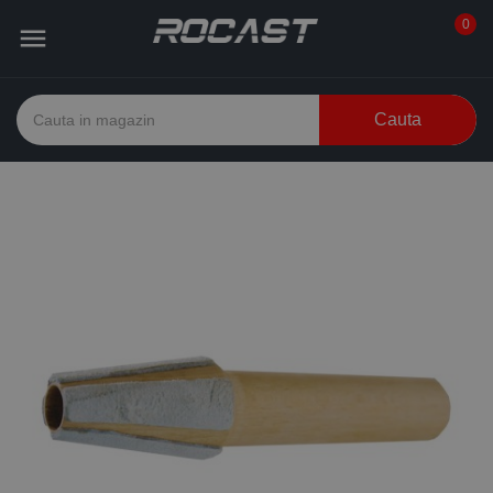
0

Cauta