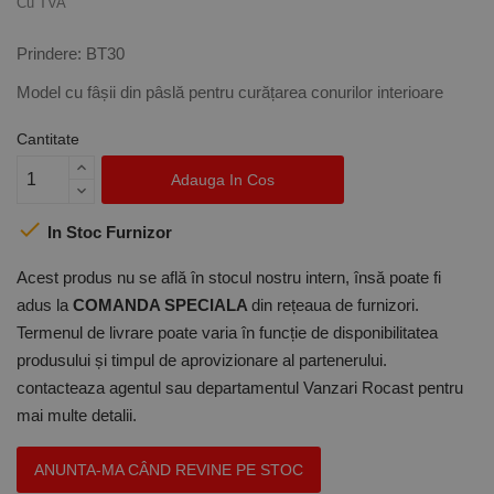
Cu TVA
Prindere: BT30
Model cu fâșii din pâslă pentru curățarea conurilor interioare
Cantitate
Adauga In Cos

In Stoc Furnizor
Acest produs nu se află în stocul nostru intern, însă poate fi
adus la
COMANDA SPECIALA
din rețeaua de furnizori.
Termenul de livrare poate varia în funcție de disponibilitatea
produsului și timpul de aprovizionare al partenerului.
contacteaza agentul sau departamentul Vanzari Rocast pentru
mai multe detalii.
ANUNTA-MA CÂND REVINE PE STOC