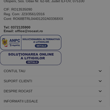
utilizat pentru
Otopeni, Sos. Odaii Nr. 62-68, Judet ILFOV, 075100
menținerea
variabilelor de
CIF: RO13535090
sesiune ale
Reg. Com: J23/3561/2016
utilizatorului.
În mod
Cont: RO68BTRL04401202A03368XX
normal, este
un număr
Tel:
0372135900
generat
Email: office@rocast.ro
aleatoriu,
modul în care
este utilizat
poate fi
specific site-
ului, dar un
bun exemplu
este
menținerea
stării de
conectare
pentru un

CONTUL TAU
utilizator între
pagini.

SUPORT CLIENTI

DESPRE ROCAST
Furnizor /

Nume
Expirare
Descriere
INFORMATII LEGALE
Domeniu
Furnizor
PrestaShop-
.www.rocast.ro
11 ani 5