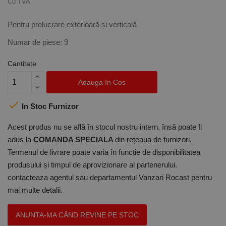
Cu TVA
Pentru prelucrare exterioară și verticală
Numar de piese: 9
Cantitate
Adauga In Cos

In Stoc Furnizor
Acest produs nu se află în stocul nostru intern, însă poate fi
adus la
COMANDA SPECIALA
din rețeaua de furnizori.
Termenul de livrare poate varia în funcție de disponibilitatea
produsului și timpul de aprovizionare al partenerului.
contacteaza agentul sau departamentul Vanzari Rocast pentru
mai multe detalii.
ANUNTA-MA CÂND REVINE PE STOC