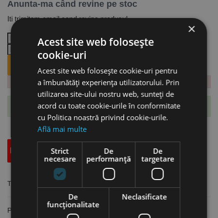
Anunta-ma când revine pe stoc
Iti trimitem email cand revine produsul.
×
Acest site web folosește
cookie-uri
ANUNTA-MA CÂND REVINE PE STOC.
Acest site web folosește cookie-uri pentru
a îmbunătăți experiența utilizatorului. Prin
utilizarea site-ului nostru web, sunteți de
acord cu toate cookie-urile în conformitate
Te-ai abonat cu succes la acest produs.
cu Politica noastră privind cookie-urile.
Află mai multe
Strict
De
De
Descriere
Specificatii Tehnice
Accesorii
necesare
performanță
targetare
Trusa 9 capete de gaurire, prindere MK4, Optimum
De
Neclasificate
funcţionalitate
Pentru prelucrare exterioară și verticală