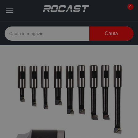
0

Cauta