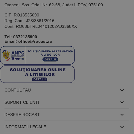
utilizat pentru
Otopeni, Sos. Odaii Nr. 62-68, Judet ILFOV, 075100
menținerea
variabilelor de
CIF: RO13535090
sesiune ale
utilizatorului.
Reg. Com: J23/3561/2016
În mod
Cont: RO68BTRL04401202A03368XX
normal, este
un număr
generat
Tel:
0372135900
aleatoriu,
Email: office@rocast.ro
modul în care
este utilizat
poate fi
specific site-
ului, dar un
bun exemplu
este
menținerea
stării de
conectare
pentru un

CONTUL TAU
utilizator între
pagini.

SUPORT CLIENTI

DESPRE ROCAST
Furnizor /
Nume
Expirare
Descriere

INFORMATII LEGALE
Domeniu
Furnizor