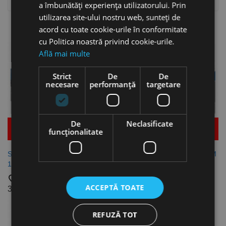

Relevanta
a îmbunătăți experiența utilizatorului. Prin
utilizarea site-ului nostru web, sunteți de
Se afiseaza 1-3 din 3 produs(e)
acord cu toate cookie-urile în conformitate
cu Politica noastră privind cookie-urile.
Află mai multe
Strict
De
De
necesare
performanță
targetare
De
Neclasificate
Mai multe detalii
Mai multe detalii
funcţionalitate
Segmente calite pentru FSBM
Segmente calite pentru FSBM
1020-25E, Metalkraft
1020-20 S2, Metalkraft
favorite_border
favorite_border
ACCEPTĂ TOATE
3.972,36 lei
3.972,36 lei
REFUZĂ TOT