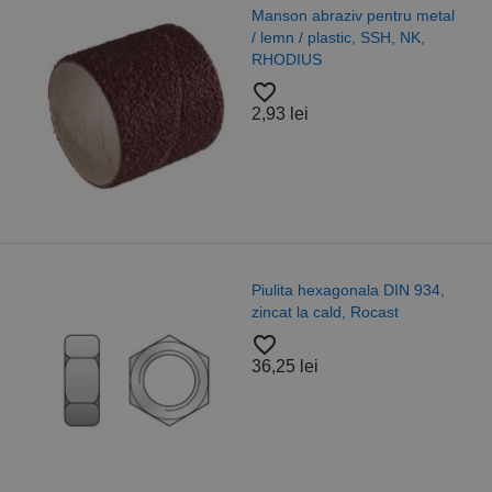
Manson abraziv pentru metal
/ lemn / plastic, SSH, NK,
RHODIUS
favorite_border
2,93 lei
Piulita hexagonala DIN 934,
zincat la cald, Rocast
favorite_border
36,25 lei