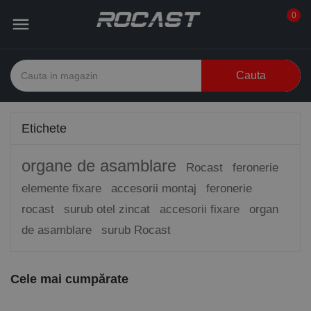
0

Cauta
Etichete
organe de asamblare
Rocast
feronerie
elemente fixare
accesorii montaj
feronerie
rocast
surub otel zincat
accesorii fixare
organ
de asamblare
surub Rocast
Cele mai cumpărate