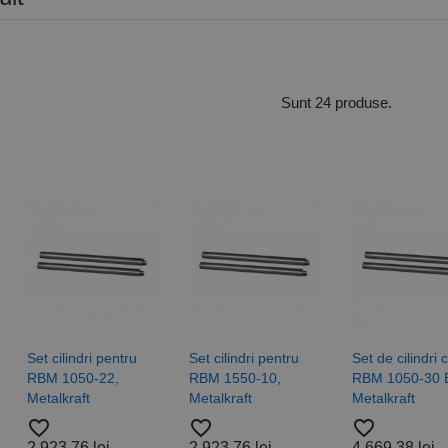
Sunt 24 produse.
Set cilindri pentru
Set cilindri pentru
Set de cilindri ca
RBM 1050-22,
RBM 1550-10,
RBM 1050-30 
Metalkraft
Metalkraft
Metalkraft
favorite_border
favorite_border
favorite_border
2.923,76 lei
2.923,76 lei
4.669,38 lei