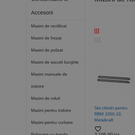
Accesorii
Masini de rectificat
Masini de frezat
Masini de polizat
Masini de ascutit burghie
Masini manuale de
indoire
Masini de roluit
Set cilindri pentru
Masini pentru indoire
RBM 1050-10,
Metalkraft
Masini pentru curbare
favorite_border
Polizoare cu banda
2.195,90 lei