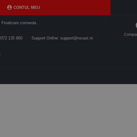

CONTUL MEU
Finalizare comanda
Compa
0372 135 900
Support Online: support@rocast.ro