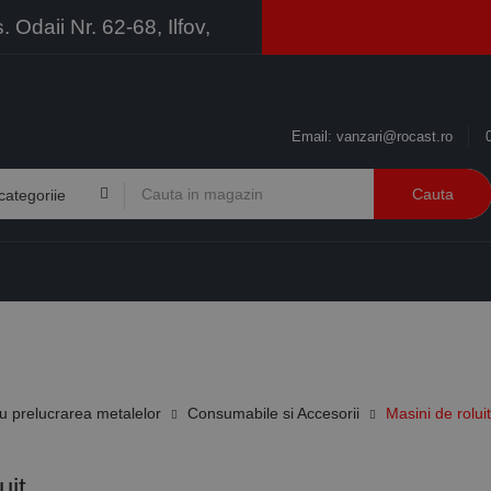
Odaii Nr. 62-68, Ilfov,
Email:
vanzari@rocast.ro
Cauta
BRANDURI
CONTACT
RESURSE
BUSINESS
 prelucrarea metalelor
Consumabile si Accesorii
Masini de roluit
uit