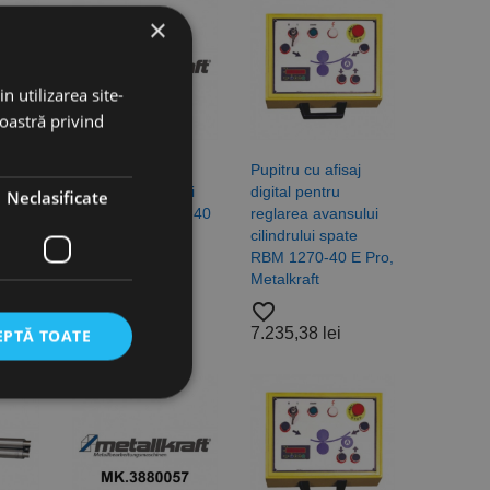
×
n utilizarea site-
noastră privind
liti
Reglare avans cu
Pupitru cu afisaj
idabil
motor a cilindrului
digital pentru
Neclasificate
 Pro,
spate RBM 1270-40
reglarea avansului
E Pro, Metalkraft
cilindrului spate
RBM 1270-40 E Pro,
favorite_border
Metalkraft
6.322,47 lei
favorite_border
7.235,38 lei
EPTĂ TOATE
icate
torului și gestionarea