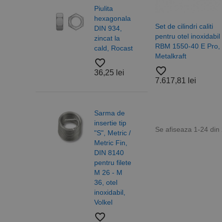
contului. Site-ul web 
Piulita
Piuli
hexagonala
hexa
Nume
Set de cilindri caliti
DIN 934,
cu
pentru otel inoxidabil
zincat la
auto
CookieScriptConse
RBM 1550-40 E Pro,
cald, Rocast
DIN 
Metalkraft
otel 
favorite_border
6/10,
favorite_border
PHPSESSID
36,25 lei
A2 R
7.617,81 lei
favorite_border
18,2
Sarma de
insertie tip
Se afiseaza 1-24 din
"S", Metric /
Nume
Metric Fin,
Saib
PrestaShop-[abcdef
Nume
Furnizor /
DIN 8140
forma
Nume
Domeniu
pentru filete
DIN 
sib_cuid
M 26 - M
ISO 
_ga
uuid
MediaMat
sibautoma
36, otel
otel,
inoxidabil,
A4/A
Volkel
Alam
Nylo
favorite_border
Roca
_ga_DLLLWQBGGX