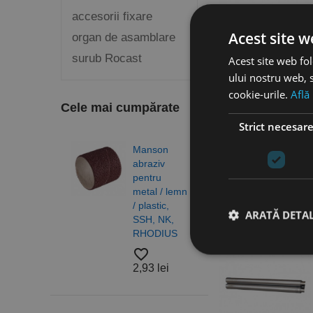
accesorii fixare
Acest site w
organ de asamblare
surub Rocast
Acest site web fol
ului nostru web, s
cookie-urile.
Află
Cele mai cumpărate
Set de cilindri caliti
RBM 2050-15E,
Strict necesar
Metalkraft
Manson
Burg
favorite_border
abraziv
elico
7.235,38 lei
pentru
DIN 3
metal / lemn
N, H
/ plastic,
gam
ARATĂ DETAL
SSH, NK,
profe
RHODIUS
RUK
favorite_border
favorite_border
2,93 lei
4,83
Stri
Cookie-urile strict ne