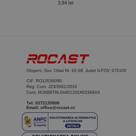
3,94 lei
favorite_border
37,5
Otopeni, Sos. Odaii Nr. 62-68, Judet ILFOV, 075100
CIF: RO13535090
Reg. Com: J23/3561/2016
Cont: RO68BTRL04401202A03368XX
Tel:
0372135900
Email: office@rocast.ro