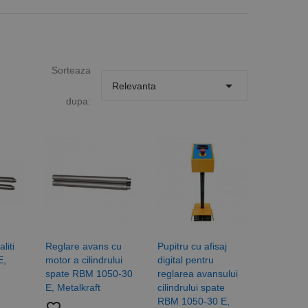
Sorteaza

Relevanta
dupa:
liti
Reglare avans cu
Pupitru cu afisaj
E,
motor a cilindrului
digital pentru
spate RBM 1050-30
reglarea avansului
E, Metalkraft
cilindrului spate
RBM 1050-30 E,