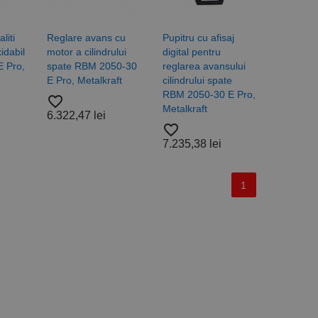
liti
Reglare avans cu
Pupitru cu afisaj
idabil
motor a cilindrului
digital pentru
com pentru a aminti
 Pro,
spate RBM 2050-30
reglarea avansului
orilor. Este necesar
corect.
E Pro, Metalkraft
cilindrului spate
RBM 2050-30 E Pro,
favorite_border
cesta este un
Metalkraft
ea variabilelor de
6.322,47 lei
măr generat
favorite_border
 site-ului, dar un bun
 utilizator între
7.235,38 lei
1
Descriere
ă prin colectarea
ics - care este o
b de date privind
i frecvent utilizat.
rță parte sau de un
rin atribuirea unui
în fiecare solicitare
 despre vizitatori,
a starea sesiunii.