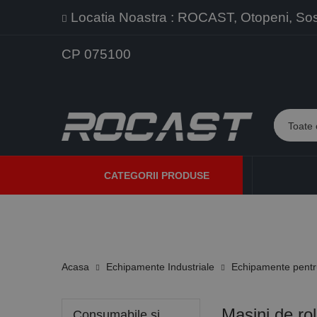
Locatia Noastra : ROCAST, Otopeni, Sos. 
CP 075100
CATEGORII PRODUSE
PROMOTII
PRODUSE NOI
PROGRAME DE VANZARE
Acasa
Echipamente Industriale
Echipamente pentru
Masini de rol
Consumabile si