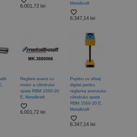
favorite_border
Metalkraft
6.001,72 lei
favorite_border
6.347,14 lei
liti
Reglare avans cu
Pupitru cu afisaj
E,
motor a cilindrului
digital pentru
spate RBM 1550-20
reglarea avansului
E, Metalkraft
cilindrului spate
RBM 1550-20 E,
favorite_border
Metalkraft
6.001,72 lei
favorite_border
6.347,14 lei