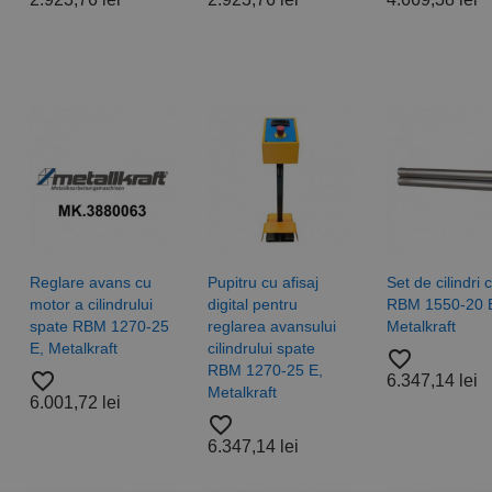
Reglare avans cu
Pupitru cu afisaj
Set de cilindri ca
motor a cilindrului
digital pentru
RBM 1550-20 
spate RBM 1270-25
reglarea avansului
Metalkraft
E, Metalkraft
cilindrului spate
favorite_border
RBM 1270-25 E,
favorite_border
6.347,14 lei
Metalkraft
6.001,72 lei
favorite_border
6.347,14 lei