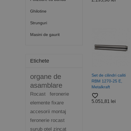
Ghilotine
Strunguri
Masini de gaurit
Etichete
organe de
Set de cilindri caliti
RBM 1270-25 E,
asamblare
Metalkraft
Rocast
feronerie
favorite_border
5.051,81 lei
elemente fixare
accesorii montaj
feronerie rocast
surub otel zincat