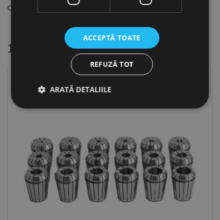
Con interior: B16
ACCEPTĂ TOATE
16 alte produse
in aceeasi categorie
REFUZĂ TOT
ARATĂ DETALIILE
Strict necesare
De performanță
De targetare
De funcţionalitate
Neclasificate
Cookie-urile strict necesare permit funcționalitatea
principală a site-ului web, cum ar fi autentificarea
utilizatorului și gestionarea contului. Site-ul web nu
poate fi utilizat corect fără cookie-uri strict necesare.
Furnizor /
Nume
Expirare
Descriere