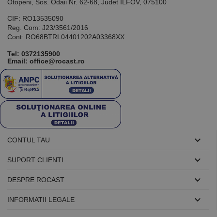
utilizat pentru
Otopeni, Sos. Odaii Nr. 62-68, Judet ILFOV, 075100
menținerea
variabilelor de
CIF: RO13535090
sesiune ale
Reg. Com: J23/3561/2016
utilizatorului.
În mod
Cont: RO68BTRL04401202A03368XX
normal, este
un număr
Tel:
0372135900
generat
Email: office@rocast.ro
aleatoriu,
modul în care
este utilizat
poate fi
specific site-
ului, dar un
bun exemplu
este
menținerea
stării de
conectare
pentru un

CONTUL TAU
utilizator între
pagini.

SUPORT CLIENTI

DESPRE ROCAST
Furnizor /

Nume
Expirare
Descriere
INFORMATII LEGALE
Domeniu
Furnizor
PrestaShop-
.www.rocast.ro
11 ani 5