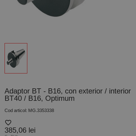
Adaptor BT - B16, con exterior / interior
BT40 / B16, Optimum
Cod articol: MG.3353338
favorite_border
385,06 lei