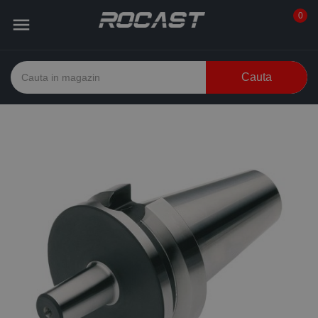
0

Cauta