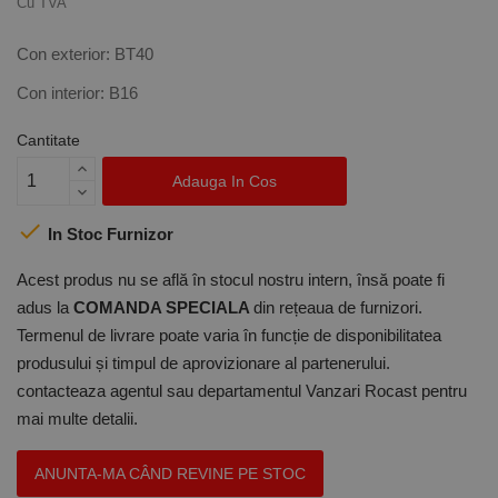
Cu TVA
Con exterior: BT40
Con interior: B16
Cantitate
Adauga In Cos

In Stoc Furnizor
Acest produs nu se află în stocul nostru intern, însă poate fi
adus la
COMANDA SPECIALA
din rețeaua de furnizori.
Termenul de livrare poate varia în funcție de disponibilitatea
produsului și timpul de aprovizionare al partenerului.
contacteaza agentul sau departamentul Vanzari Rocast pentru
mai multe detalii.
ANUNTA-MA CÂND REVINE PE STOC