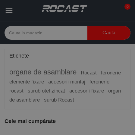
0

Cauta
Etichete
organe de asamblare
Rocast
feronerie
elemente fixare
accesorii montaj
feronerie
rocast
surub otel zincat
accesorii fixare
organ
de asamblare
surub Rocast
Cele mai cumpărate