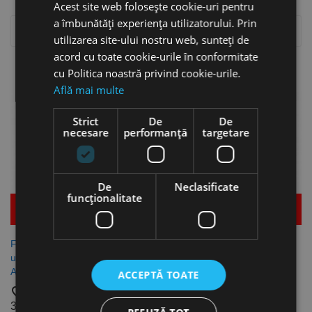
Acest site web folosește cookie-uri pentru
a îmbunătăți experiența utilizatorului. Prin

Relevanta
utilizarea site-ului nostru web, sunteți de
acord cu toate cookie-urile în conformitate
Se afiseaza 1-4 din 4 produs(e)
cu Politica noastră privind cookie-urile.
Află mai multe
Strict
De
De
necesare
performanță
targetare
De
Neclasificate
funcţionalitate
Mai multe detalii
Mai multe detalii
Fierastrau pneumatic
Foarfeca pentru tabla BS
universal, model USF Pro,
Komposit Pro, Aircraft
Aircraft
ACCEPTĂ TOATE
favorite_border
favorite_border
519,53 lei
382,98 lei