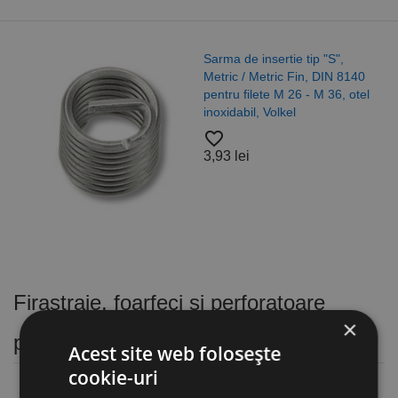
Sarma de insertie tip "S",
Metric / Metric Fin, DIN 8140
pentru filete M 26 - M 36, otel
inoxidabil, Volkel
favorite_border
3,93 lei
Firastraie, foarfeci si perforatoare
×
pneumatice
Acest site web folosește
cookie-uri