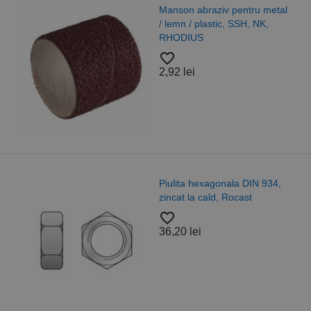
Manson abraziv pentru metal
/ lemn / plastic, SSH, NK,
RHODIUS
favorite_border
2,92 lei
Piulita hexagonala DIN 934,
zincat la cald, Rocast
favorite_border
36,20 lei