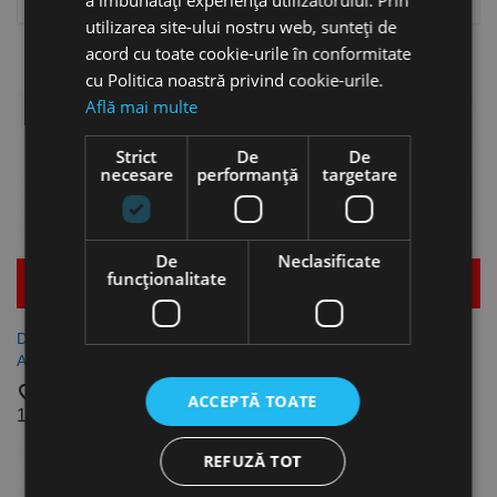

a îmbunătăți experiența utilizatorului. Prin
Relevanta
utilizarea site-ului nostru web, sunteți de
Se afiseaza 1-3 din 3 produs(e)
acord cu toate cookie-urile în conformitate
cu Politica noastră privind cookie-urile.
Află mai multe
Strict
De
De
necesare
performanță
targetare
De
Neclasificate
funcţionalitate
Mai multe detalii
Mai multe detalii
Dispozitiv cu ace - NP Pro,
Dispozitiv cu ace - NE Pro,
Aircraft
Aircraft
favorite_border
favorite_border
ACCEPTĂ TOATE
1.263,88 lei
717,69 lei
REFUZĂ TOT