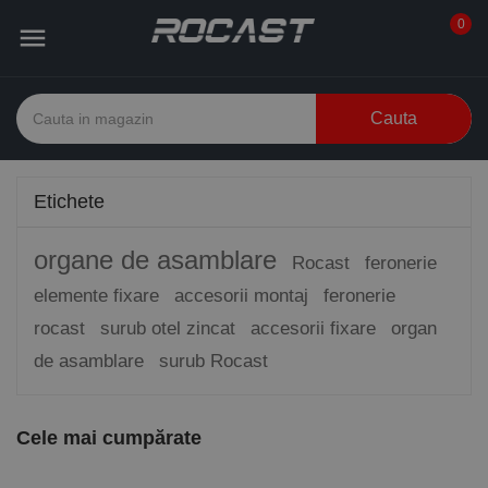
0

Cauta
Etichete
organe de asamblare
Rocast
feronerie
elemente fixare
accesorii montaj
feronerie
rocast
surub otel zincat
accesorii fixare
organ
de asamblare
surub Rocast
Cele mai cumpărate