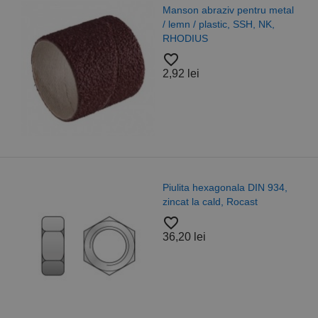
Manson abraziv pentru metal
/ lemn / plastic, SSH, NK,
RHODIUS
favorite_border
2,92 lei
Piulita hexagonala DIN 934,
zincat la cald, Rocast
favorite_border
36,20 lei