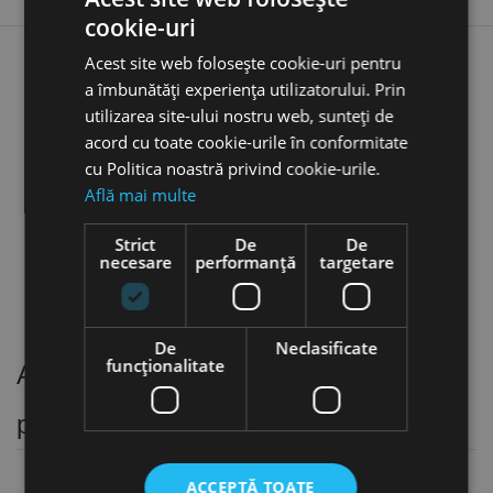
cookie-uri
Acest site web folosește cookie-uri pentru
Sarma de insertie tip "S",
a îmbunătăți experiența utilizatorului. Prin
Metric / Metric Fin, DIN 8140
utilizarea site-ului nostru web, sunteți de
pentru filete M 26 - M 36, otel
inoxidabil, Volkel
acord cu toate cookie-urile în conformitate
cu Politica noastră privind cookie-urile.
favorite_border
Află mai multe
3,94 lei
Strict
De
De
necesare
performanță
targetare
De
Neclasificate
funcţionalitate
Accesorii pentru masini de stantat si
perforat
ACCEPTĂ TOATE