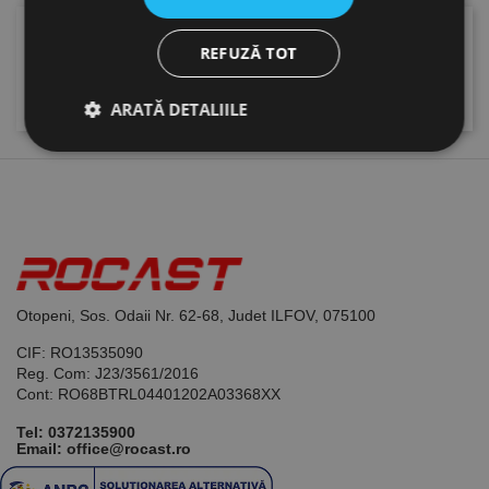
Selectați o categorie.
REFUZĂ TOT
Explorează categoriile de interes.
ARATĂ DETALIILE
Strict necesare
De performanță
De targetare
De funcţionalitate
Neclasificate
Cookie-urile strict necesare permit funcționalitatea
Otopeni, Sos. Odaii Nr. 62-68, Judet ILFOV, 075100
principală a site-ului web, cum ar fi autentificarea
utilizatorului și gestionarea contului. Site-ul web nu
poate fi utilizat corect fără cookie-uri strict necesare.
CIF: RO13535090
Reg. Com: J23/3561/2016
Furnizor /
Nume
Expirare
Descriere
Cont: RO68BTRL04401202A03368XX
Domeniu
Tel:
0372135900
CookieScriptConsent
1 lună
Acest cookie
CookieScript
este utilizat
Email: office@rocast.ro
www.rocast.ro
de serviciul
Cookie-