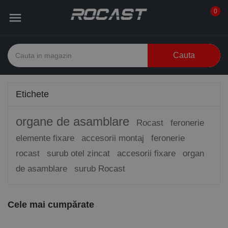
0

Cauta
Etichete
organe de asamblare
Rocast
feronerie
elemente fixare
accesorii montaj
feronerie
rocast
surub otel zincat
accesorii fixare
organ
de asamblare
surub Rocast
Cele mai cumpărate