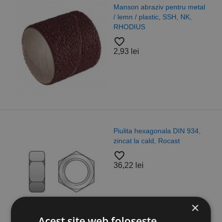
Manson abraziv pentru metal
/ lemn / plastic, SSH, NK,
RHODIUS
favorite_border
2,93 lei
Piulita hexagonala DIN 934,
zincat la cald, Rocast
favorite_border
36,22 lei
×
Acest site web folosește