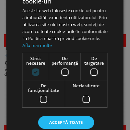
cookie-uri
Acest site web folosește cookie-uri pentru
a îmbunătăți experiența utilizatorului. Prin
utilizarea site-ului nostru web, sunteți de
acord cu toate cookie-urile în conformitate
cu Politica noastră privind cookie-urile.
Mai multe detalii
Mai multe detalii
Află mai multe
Rigla optica ML, Optimum
Banda magnetica, 1.1 m,
Strict
De
De
Optimum
necesare
performanță
targetare
favorite_border
favorite_border
Vezi dimensiunile
disponibile
239,10 lei
De
Neclasificate
funcţionalitate
ACCEPTĂ TOATE