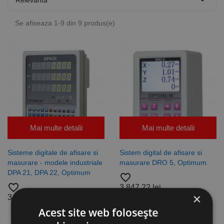

Relevanta
Se afiseaza 1-9 din 9 produs(e)
Mai multe detalii
Mai multe detalii
Sisteme digitale de afisare si
Sistem digital de afisare si
masurare - modele industriale
masurare DRO 5, Optimum
DPA 21, DPA 22, Optimum
favorite_border
favorite_border
3.847,22 lei
×
3.391,15 lei
Acest site web folosește