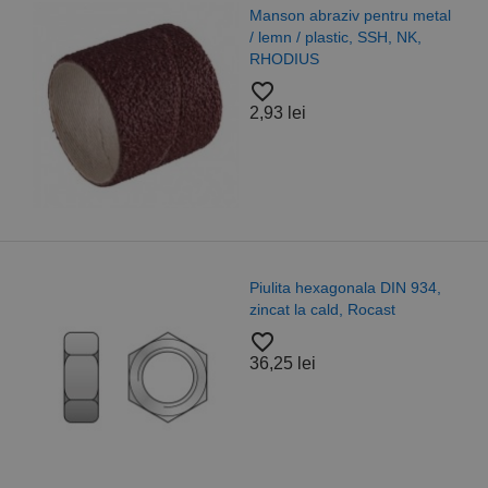
Manson abraziv pentru metal
/ lemn / plastic, SSH, NK,
RHODIUS
favorite_border
2,93 lei
Piulita hexagonala DIN 934,
zincat la cald, Rocast
favorite_border
36,25 lei