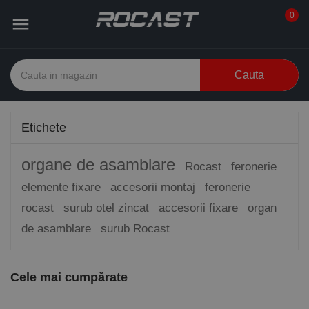
0

Cauta
Etichete
organe de asamblare
Rocast
feronerie
elemente fixare
accesorii montaj
feronerie
rocast
surub otel zincat
accesorii fixare
organ
de asamblare
surub Rocast
Cele mai cumpărate