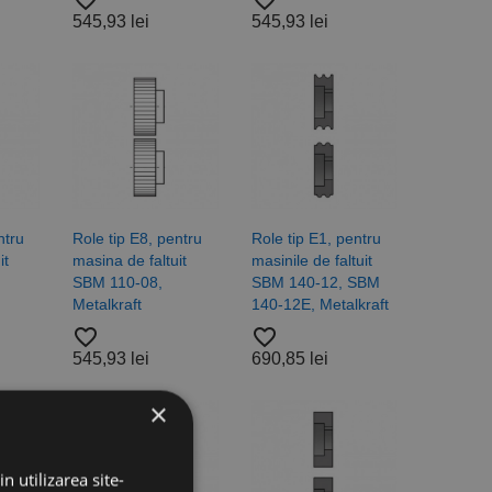
favorite_border
favorite_border
545,93 lei
545,93 lei
ntru
Role tip E8, pentru
Role tip E1, pentru
it
masina de faltuit
masinile de faltuit
SBM 110-08,
SBM 140-12, SBM
Metalkraft
140-12E, Metalkraft
favorite_border
favorite_border
545,93 lei
690,85 lei
×
n utilizarea site-