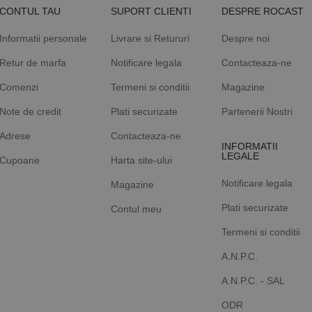
CONTUL TAU
SUPORT CLIENTI
DESPRE ROCAST
Informatii personale
Livrare si Retururi
Despre noi
Retur de marfa
Notificare legala
Contacteaza-ne
Comenzi
Termeni si conditii
Magazine
Note de credit
Plati securizate
Partenerii Nostri
Adrese
Contacteaza-ne
INFORMATII
LEGALE
Cupoane
Harta site-ului
Notificare legala
Magazine
Plati securizate
Contul meu
Termeni si conditii
A.N.P.C.
A.N.P.C. - SAL
ODR