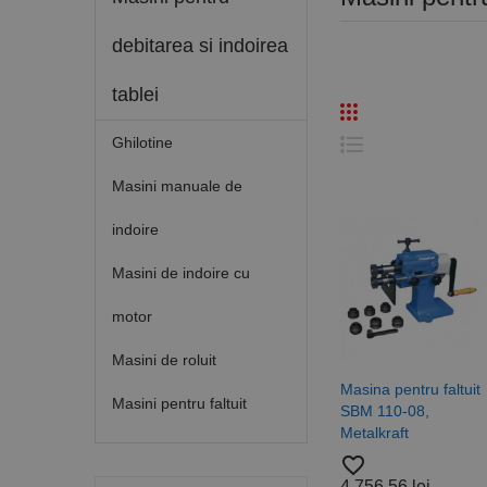
debitarea si indoirea
tablei
Ghilotine
Masini manuale de
indoire
Masini de indoire cu
motor
Masini de roluit
Masina pentru faltuit
Masini pentru faltuit
SBM 110-08,
Metalkraft
favorite_border
4.756,56 lei