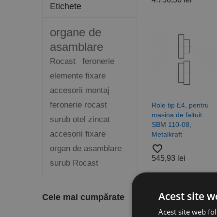
Etichete
organe de
asamblare
Rocast
feronerie
elemente fixare
accesorii montaj
feronerie rocast
Role tip E4, pentru
masina de faltuit
surub otel zincat
SBM 110-08,
accesorii fixare
Metalkraft
favorite_border
organ de asamblare
545,93 lei
surub Rocast
Acest site w
Cele mai cumpărate
Acest site web fol