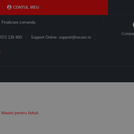

CONTUL MEU
Finalizare comanda
Compa
0372 135 900
Support Online: support@rocast.ro
Masini pentru faltuit