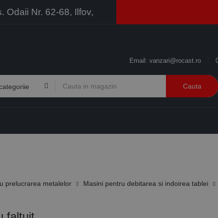
Odaii Nr. 62-68, Ilfov,
Email:
vanzari@rocast.ro
Cauta
BRANDURI
CONTACT
RESURSE
BUSINESS
 prelucrarea metalelor
Masini pentru debitarea si indoirea tablei
 faltuit