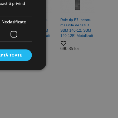
noastră privind
ntru
Role tip E6, pentru
Role tip E7, pentru
Neclasificate
uit
masinile de faltuit
masinile de faltuit
SBM
SBM 140-12, SBM
SBM 140-12, SBM
kraft
140-12E, Metalkraft
140-12E, Metalkraft
favorite_border
favorite_border
690,85 lei
690,85 lei
EPTĂ TOATE
icate
torului și gestionarea
com pentru a aminti