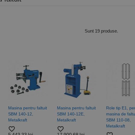
Sunt 19 produse.
Masina pentru faltuit
Masina pentru faltuit
Role tip E1, pe
SBM 140-12,
SBM 140-12E,
masina de faltu
Metalkraft
Metalkraft
SBM 110-08,
Metalkraft
favorite_border
favorite_border
5.443,33 lei
17.900,68 lei