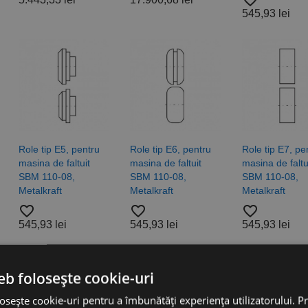
favorite_border
545,93 lei
Role tip E5, pentru
Role tip E6, pentru
Role tip E7, pe
masina de faltuit
masina de faltuit
masina de faltu
SBM 110-08,
SBM 110-08,
SBM 110-08,
Metalkraft
Metalkraft
Metalkraft
favorite_border
favorite_border
favorite_border
545,93 lei
545,93 lei
545,93 lei
eb folosește cookie-uri
osește cookie-uri pentru a îmbunătăți experiența utilizatorului. Pri