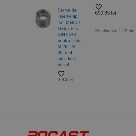
18,2
favorite_border
Sarma de
690,85 lei
PHPSESSID
insertie tip
"S", Metric /
Metric Fin,
Saib
Se afiseaza 1-19 din
DIN 8140
forma
pentru filete
DIN 
M 26 - M
ISO 
36, otel
otel,
Nume
inoxidabil,
A4/A
PrestaShop-[abcdef
Nume
Furnizor /
Volkel
Alam
Nume
Domeniu
sib_cuid
Nylo
favorite_border
_ga
uuid
MediaMat
Roca
3,94 lei
sibautoma
favorite_border
37,5
_ga_DLLLWQBGGX