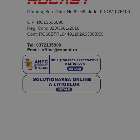
Otopeni, Sos. Odaii Nr. 62-68, Judet ILFOV, 075100
CIF: RO13535090
Reg. Com: J23/3561/2016
Cont: RO68BTRL04401202A03368XX
Tel:
0372135900
Email: office@rocast.ro