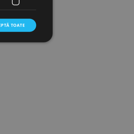
EPTĂ TOATE
icate
torului și gestionarea
com pentru a aminti
orilor. Este necesar
corect.
cesta este un
ea variabilelor de
măr generat
 site-ului, dar un bun
 utilizator între