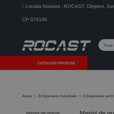
Locatia Noastra : ROCAST, Otopeni, Sos. 
CP 075100
CATEGORII PRODUSE
PROMOTII
PRODUSE NOI
PROGRAME DE VANZARE
Acasa
Echipamente Industriale
Echipamente pentru
Masini de gr
Masini de gravat