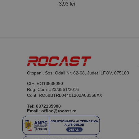
Roca
3,93 lei
favorite_border
Nume
37,4
PrestaShop-[abcdef
Nume
Furnizor /
Nume
Domeniu
sib_cuid
_ga
uuid
MediaMat
sibautoma
_ga_DLLLWQBGGX
Otopeni, Sos. Odaii Nr. 62-68, Judet ILFOV, 075100
CIF: RO13535090
Reg. Com: J23/3561/2016
Cont: RO68BTRL04401202A03368XX
Tel:
0372135900
Email: office@rocast.ro