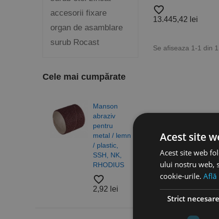
favorite_border
accesorii fixare
13.445,42 lei
organ de asamblare
surub Rocast
Se afiseaza 1-1 din 
Cele mai cumpărate
Manson
Burg
abraziv
elico
pentru
DIN 3
Acest site w
metal / lemn
N, H
/ plastic,
gam
Acest site web fol
SSH, NK,
profe
ului nostru web, s
RHODIUS
RUK
cookie-urile.
Află
favorite_border
favorite_border
2,92 lei
4,83
Strict necesar