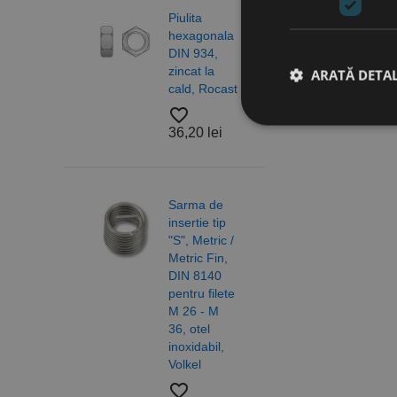
Piulita
Piuli
hexagonala
hexa
DIN 934,
cu
zincat la
auto
ARATĂ DETAL
cald, Rocast
DIN 
otel 
favorite_border
6/10,
36,20 lei
A2 R
Stri
favorite_border
18,2
Cookie-urile strict ne
Sarma de
contului. Site-ul web 
insertie tip
"S", Metric /
Nume
Metric Fin,
Saib
CookieScriptConse
DIN 8140
forma
pentru filete
DIN 
M 26 - M
ISO 
PHPSESSID
36, otel
otel,
inoxidabil,
A4/A
Volkel
Alam
Nylo
favorite_border