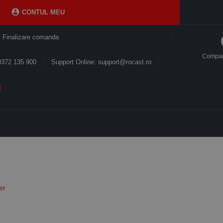

CONTUL MEU
Finalizare comanda
Compa
0372 135 900
Support Online: support@rocast.ro
er