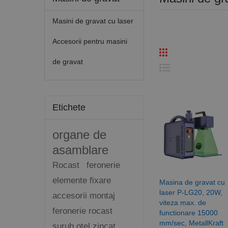
Masini de gravat cu laser
Accesorii pentru masini
de gravat
Etichete
organe de
asamblare
Rocast
feronerie
elemente fixare
Masina de gravat cu
laser P-LG20, 20W,
accesorii montaj
viteza max. de
feronerie rocast
functionare 15000
mm/sec, MetallKraft
surub otel zincat