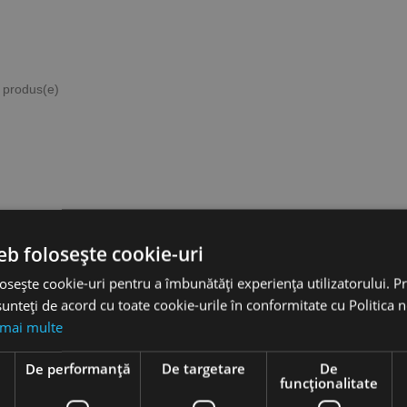
1 produs(e)
hie
Burghie
idale,
elicoidale,
38, tip
DIN 338, tip
eb folosește cookie-uri
SS-G -
VA, HSSE-
a
Co 5 -
osește cookie-uri pentru a îmbunătăți experiența utilizatorului. Pri
sionala,
gama
unteți de acord cu toate cookie-urile în conformitate cu Politica 
O
profesionala,
RUKO
 mai multe
favorite_border
 lei
e
De performanță
De targetare
De
4,83 lei
funcţionalitate