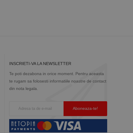
Descriere
ă prin colectarea
ics - care este o
b de date privind
i frecvent utilizat.
rță parte sau de un
rin atribuirea unui
în fiecare solicitare
 despre vizitatori,
INSCRIETI-VA LA NEWSLETTER
a starea sesiunii.
Te poti dezabona in orice moment. Pentru aceasta
te rugam sa folosesti informatiile noastre de contact
din nota legala.