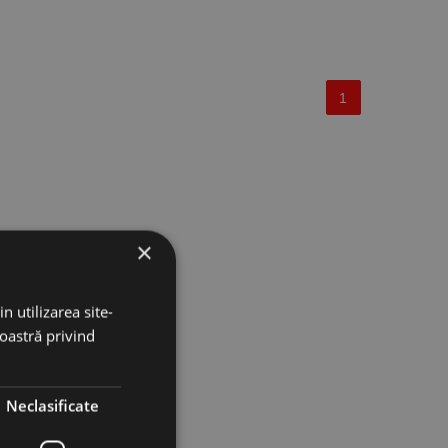
1
×
n utilizarea site-
noastră privind
Neclasificate