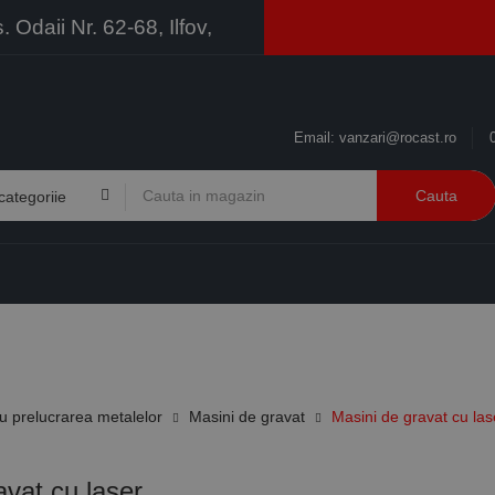
Odaii Nr. 62-68, Ilfov,
Email:
vanzari@rocast.ro
Cauta
BRANDURI
CONTACT
RESURSE
BUSINESS
 prelucrarea metalelor
Masini de gravat
Masini de gravat cu las
avat cu laser