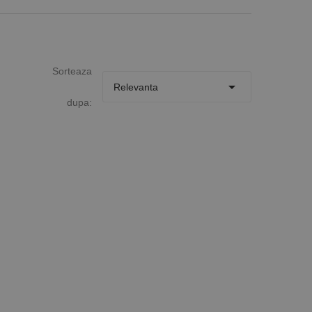
Sorteaza

Relevanta
dupa: