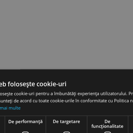
hie
Burghie
idale,
elicoidale,
38, tip
DIN 338, tip
eb folosește cookie-uri
SS-G -
VA, HSSE-
a
Co 5 -
osește cookie-uri pentru a îmbunătăți experiența utilizatorului. Pri
sionala,
gama
unteți de acord cu toate cookie-urile în conformitate cu Politica 
O
profesionala,
 mai multe
RUKO
favorite_border
 lei
e
De performanță
De targetare
De
4,83 lei
funcţionalitate