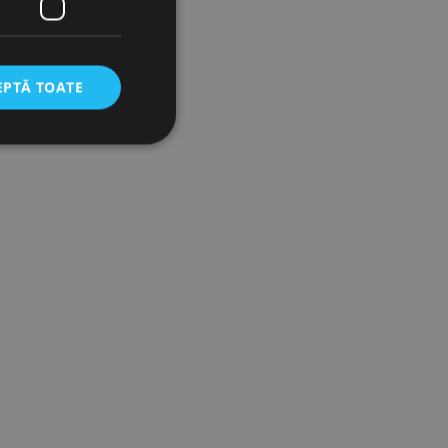
EPTĂ TOATE
icate
torului și gestionarea
com pentru a aminti
orilor. Este necesar
corect.
cesta este un
ea variabilelor de
măr generat
 site-ului, dar un bun
 utilizator între