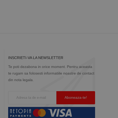
Descriere
ă prin colectarea
ics - care este o
b de date privind
i frecvent utilizat.
rță parte sau de un
rin atribuirea unui
în fiecare solicitare
 despre vizitatori,
INSCRIETI-VA LA NEWSLETTER
a starea sesiunii.
Te poti dezabona in orice moment. Pentru aceasta
te rugam sa folosesti informatiile noastre de contact
din nota legala.