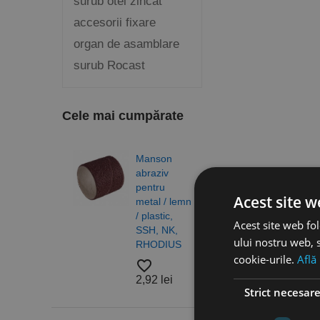
surub otel zincat
accesorii fixare
organ de asamblare
surub Rocast
Cele mai cumpărate
Manson
Burg
abraziv
elico
pentru
DIN 3
Acest site w
metal / lemn
N, H
/ plastic,
gam
Acest site web fol
SSH, NK,
profe
ului nostru web, s
RHODIUS
RUK
cookie-urile.
Află
favorite_border
favorite_border
2,92 lei
4,83
Strict necesar