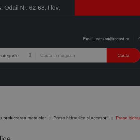
Odaii Nr. 62-68, Ilfov,
Email:
vanzari@rocast.ro
Cauta
BRANDURI
CONTACT
RESURSE
BUSINESS
 prelucrarea metalelor
Prese hidraulice si accesorii
Prese hidrau
lice