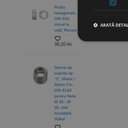
Piulita
Piuli
hexagonala
hexa
DIN 934,
cu
zincat la
auto
ARATĂ DETAL
cald, Rocast
DIN 
otel 
favorite_border
6/10,
36,20 lei
A2 R
Stri
favorite_border
18,2
Cookie-urile strict ne
Sarma de
contului. Site-ul web 
insertie tip
"S", Metric /
Nume
Metric Fin,
Saib
CookieScriptConse
DIN 8140
forma
pentru filete
DIN 
M 26 - M
ISO 
PHPSESSID
36, otel
otel,
inoxidabil,
A4/A
Volkel
Alam
Nylo
favorite_border