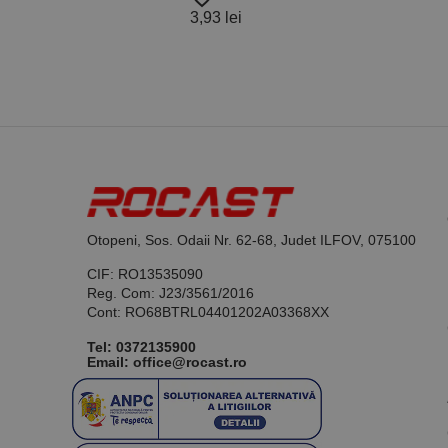
Roca
3,93 lei
favorite_border
Nume
37,4
PrestaShop-[abcdef
Nume
Furnizor /
Nume
Domeniu
sib_cuid
_ga
uuid
MediaMat
sibautoma
_ga_DLLLWQBGGX
Otopeni, Sos. Odaii Nr. 62-68, Judet ILFOV, 075100
CIF: RO13535090
Reg. Com: J23/3561/2016
Cont: RO68BTRL04401202A03368XX
Tel:
0372135900
Email: office@rocast.ro