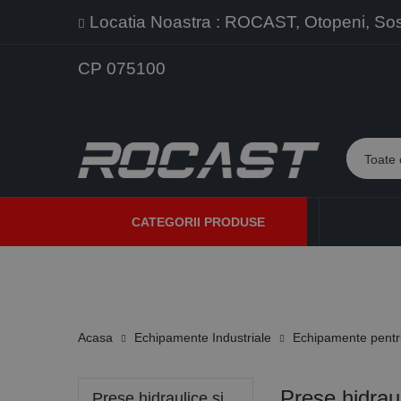
Locatia Noastra : ROCAST, Otopeni, Sos. 
CP 075100
CATEGORII PRODUSE
PROMOTII
PRODUSE NOI
PROGRAME DE VANZARE
Acasa
Echipamente Industriale
Echipamente pentru
Prese hidrau
Prese hidraulice si