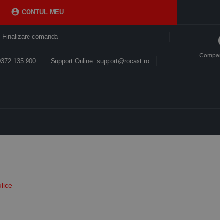

CONTUL MEU
Finalizare comanda
Compa
0372 135 900
Support Online: support@rocast.ro
lice