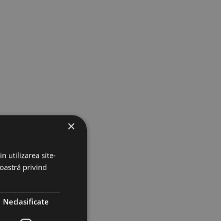
×
n utilizarea site-
noastră privind
Neclasificate