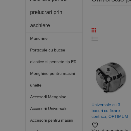
prelucrari prin
aschiere
Mandrine
Portscule cu bucse
elastice si pensete tip ER
Menghine pentru masini-
unelte
Accesorii Menghine
Universale cu 3
Accesorii Universale
bacuri cu fixare
centrica, OPTIMUM
Accesorii pentru masini
favorite_border
Vezi dimensiunile