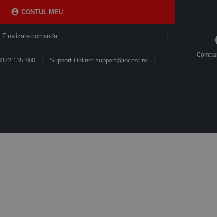

CONTUL MEU
Finalizare comanda
Compa
0372 135 900
Support Online: support@rocast.ro