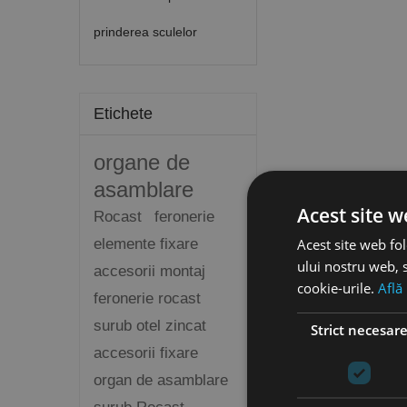
prinderea sculelor
Etichete
organe de
asamblare
Acest site w
Rocast
feronerie
Acest site web fol
elemente fixare
ului nostru web, s
accesorii montaj
cookie-urile.
Află
feronerie rocast
surub otel zincat
Strict necesar
accesorii fixare
organ de asamblare