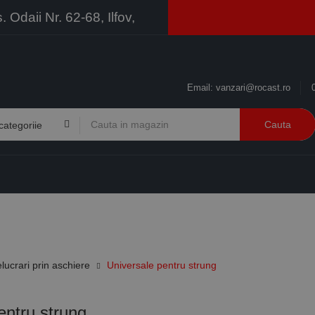
Odaii Nr. 62-68, Ilfov,
Email:
vanzari@rocast.ro
Cauta
BRANDURI
CONTACT
RESURSE
BUSINESS
elucrari prin aschiere
Universale pentru strung
entru strung