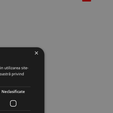
×
n utilizarea site-
noastră privind
Neclasificate