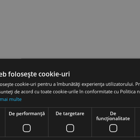
eb folosește cookie-uri
osește cookie-uri pentru a îmbunătăți experiența utilizatorului. Pri
unteți de acord cu toate cookie-urile în conformitate cu Politica 
 mai multe
e
De performanță
De targetare
De
funcţionalitate