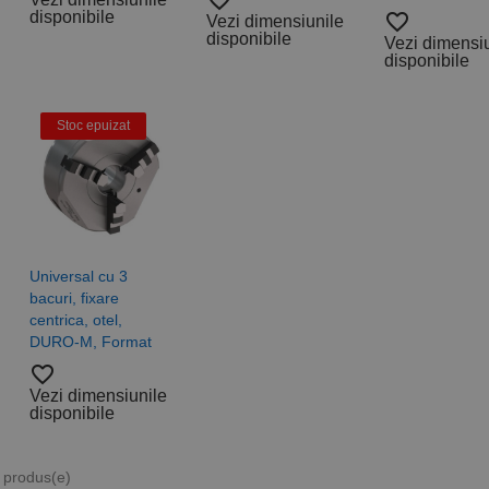
favorite_border
disponibile
favorite_border
Vezi dimensiunile
disponibile
Vezi dimensi
disponibile
Stoc epuizat
Universal cu 3
bacuri, fixare
centrica, otel,
DURO-M, Format
favorite_border
Vezi dimensiunile
disponibile
8 produs(e)