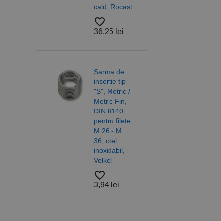
Nume
cald, Rocast
DIN 
otel 
PrestaShop-[abcdef
Nume
Furnizor /
favorite_border
Nume
6/10,
Domeniu
36,25 lei
sib_cuid
A2 R
_ga
uuid
MediaMat
sibautoma
favorite_border
18,2
Sarma de
insertie tip
_ga_DLLLWQBGGX
"S", Metric /
Metric Fin,
Saib
DIN 8140
forma
pentru filete
DIN 
M 26 - M
ISO 
36, otel
otel,
inoxidabil,
A4/A
Volkel
Alam
Nylo
favorite_border
Roca
3,94 lei
favorite_border
37,5