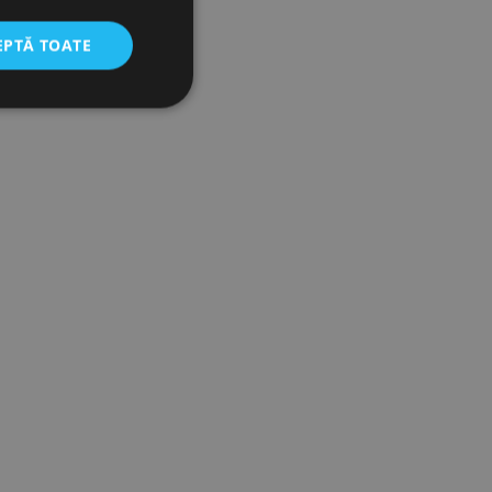
EPTĂ TOATE
icate
torului și gestionarea
com pentru a aminti
orilor. Este necesar
corect.
cesta este un
ea variabilelor de
măr generat
 site-ului, dar un bun
 utilizator între