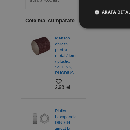
surub Rocast
ARATĂ DETAL
Cele mai cumpărate
Manson
Burg
Stri
abraziv
elico
pentru
DIN 3
Cookie-urile strict ne
metal / lemn
N, H
contului. Site-ul web 
/ plastic,
gam
Nume
SSH, NK,
profe
RHODIUS
RUK
CookieScriptConse
favorite_border
favorite_border
2,93 lei
4,83
PHPSESSID
Piulita
Piuli
hexagonala
hexa
DIN 934,
cu
zincat la
auto