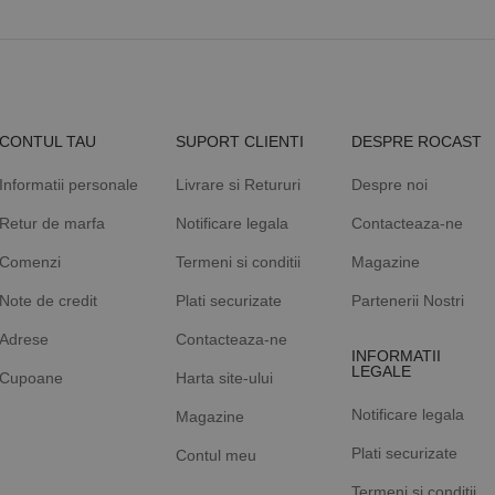
CONTUL TAU
SUPORT CLIENTI
DESPRE ROCAST
Informatii personale
Livrare si Retururi
Despre noi
Retur de marfa
Notificare legala
Contacteaza-ne
Comenzi
Termeni si conditii
Magazine
Note de credit
Plati securizate
Partenerii Nostri
Adrese
Contacteaza-ne
INFORMATII
LEGALE
Cupoane
Harta site-ului
Notificare legala
Magazine
Plati securizate
Contul meu
Termeni si conditii