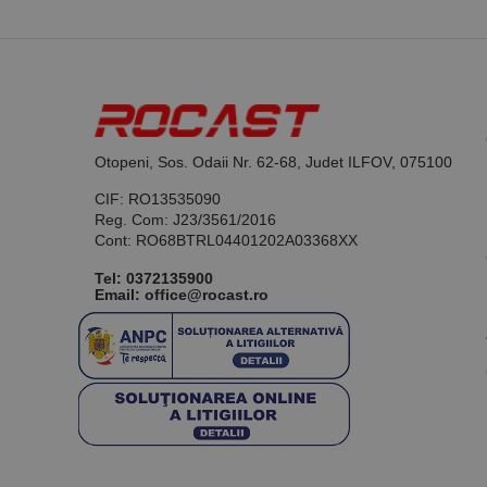
Otopeni, Sos. Odaii Nr. 62-68, Judet ILFOV, 075100
CIF: RO13535090
Reg. Com: J23/3561/2016
Cont: RO68BTRL04401202A03368XX
Tel:
0372135900
Email: office@rocast.ro