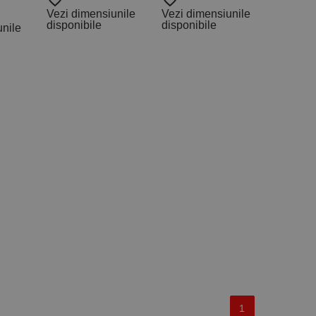
favorite_border
favorite_border
Vezi dimensiunile
Vezi dimensiunile
disponibile
disponibile
unile
1