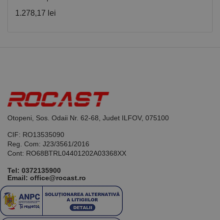
luni
generat de
www.rocast.ro
aplicații
1.278,17 lei
bazate pe
limbajul PHP.
Acesta este un
identificator
de scop
general
utilizat pentru
menținerea
variabilelor de
sesiune ale
utilizatorului.
În mod
normal, este
un număr
generat
Otopeni, Sos. Odaii Nr. 62-68, Judet ILFOV, 075100
aleatoriu,
modul în care
CIF: RO13535090
este utilizat
poate fi
Reg. Com: J23/3561/2016
specific site-
Cont: RO68BTRL04401202A03368XX
ului, dar un
bun exemplu
este
Tel:
0372135900
menținerea
Email: office@rocast.ro
stării de
conectare
pentru un
utilizator între
pagini.