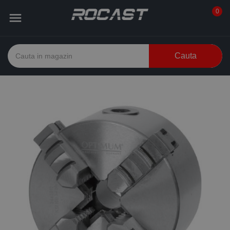
0

Cauta