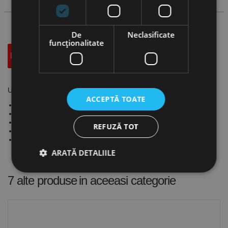
De
Neclasificate
funcţionalitate
Descriere
Specificatii Tehnice
Accesorii
Universale cu 4 bacuri cu fixare centrica, OPTIMUM
ACCEPTĂ TOATE
Prindere conform DIN 6350
Concentricitate <0.05 mm
Bacuri reversibile
REFUZĂ TOT
Necesită flanșă pentru universal de strung
Se livrează cu cheie de strângere
ARATĂ DETALIILE
7 alte produse
in aceeasi categorie
Strict necesare
De performanță
De targetare
De funcţionalitate
Neclasificate