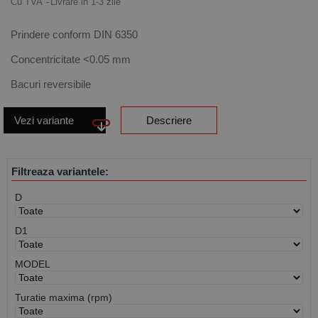
Cu TVA
Livrare in 1-3 zile
Prindere conform DIN 6350
Concentricitate <0.05 mm
Bacuri reversibile
Vezi variante
Descriere
Filtreaza variantele:
D
D1
MODEL
Turatie maxima (rpm)