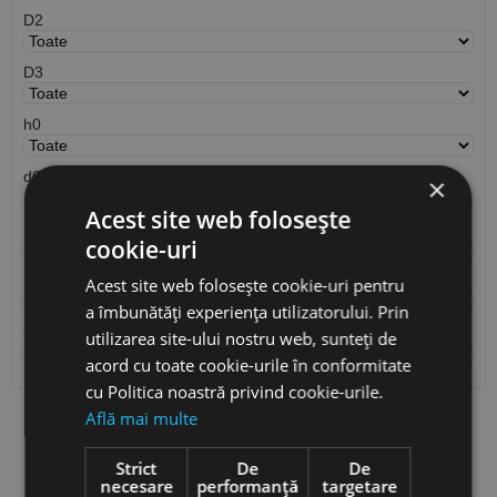
D2
D3
h0
d0
×
Acest site web folosește
H
cookie-uri
H1
Acest site web folosește cookie-uri pentru
a îmbunătăți experiența utilizatorului. Prin
Cantitate / Ambalare
utilizarea site-ului nostru web, sunteți de
acord cu toate cookie-urile în conformitate
cu Politica noastră privind cookie-urile.
Află mai multe
Vezi
produse
Strict
De
De
necesare
performanță
targetare
Cauta produs