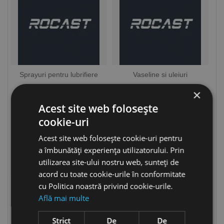
Sprayuri pentru lubrifiere
Vaseline si uleiuri
×
Acest site web folosește
cookie-uri
Acest site web folosește cookie-uri pentru
a îmbunătăți experiența utilizatorului. Prin
utilizarea site-ului nostru web, sunteți de
acord cu toate cookie-urile în conformitate
cu Politica noastră privind cookie-urile.
Agenti de racire si
Produse de curatare si
lubrifianti
intretinere
Află mai multe
Strict
De
De