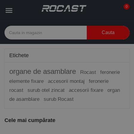
0

Cauta
Etichete
organe de asamblare
Rocast
feronerie
elemente fixare
accesorii montaj
feronerie
rocast
surub otel zincat
accesorii fixare
organ
de asamblare
surub Rocast
Cele mai cumpărate