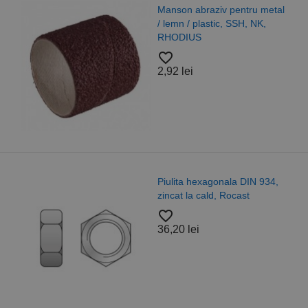
Manson abraziv pentru metal
/ lemn / plastic, SSH, NK,
RHODIUS
favorite_border
2,92 lei
Piulita hexagonala DIN 934,
zincat la cald, Rocast
favorite_border
36,20 lei