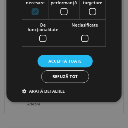
necesare
performanță
targetare
De
Neclasificate
funcţionalitate
Sprayuri tehnice
Sprayuri pentru vopsire
ACCEPTĂ TOATE
REFUZĂ TOT
ARATĂ DETALIILE
Adezivi
Strict necesare
De performanță
De targetare
De funcţionalitate