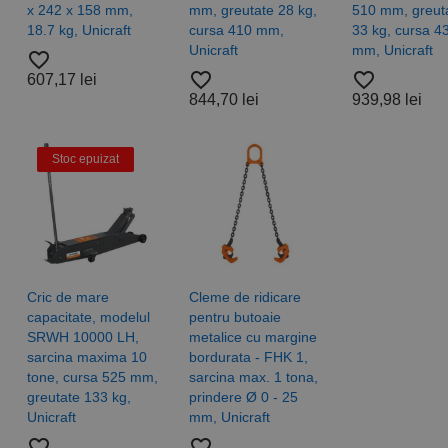
.rocast.ro
2 ani
Acest cookie este folosit de Google Analytics pentru a persist
x 242 x 158 mm,
mm, greutate 28 kg,
510 mm, greut
18.7 kg, Unicraft
cursa 410 mm,
33 kg, cursa 4
Unicraft
mm, Unicraft
favorite_border
favorite_border
favorite_border
607,17 lei
844,70 lei
939,98 lei
Stoc epuizat
Cric de mare
Cleme de ridicare
capacitate, modelul
pentru butoaie
SRWH 10000 LH,
metalice cu margine
sarcina maxima 10
bordurata - FHK 1,
tone, cursa 525 mm,
sarcina max. 1 tona,
greutate 133 kg,
prindere Ø 0 - 25
Unicraft
mm, Unicraft
favorite_border
favorite_border