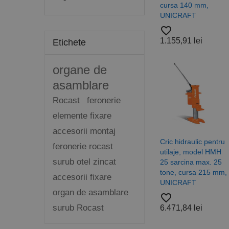
cursa 140 mm,
UNICRAFT
favorite_border
1.155,91 lei
Etichete
organe de
asamblare
Rocast
feronerie
elemente fixare
accesorii montaj
Cric hidraulic pentru
feronerie rocast
utilaje, model HMH
surub otel zincat
25 sarcina max. 25
tone, cursa 215 mm,
accesorii fixare
UNICRAFT
organ de asamblare
favorite_border
surub Rocast
6.471,84 lei