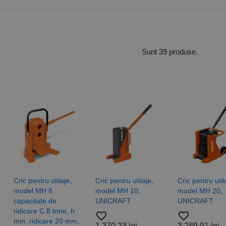
Sunt 39 produse.
Cric pentru utilaje,
Cric pentru utilaje,
Cric pentru util
model MH 8
model MH 10,
model MH 20,
capacitate de
UNICRAFT
UNICRAFT
ridicare C 8 tone, h
favorite_border
favorite_border
min. ridicare 20 mm,
1.270,23 lei
3.289,91 lei