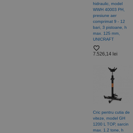
Cookie-urile strict ne
hidraulic, model
contului. Site-ul web 
WWH 40003 PH,
presiune aer
Nume
comprimat 9 - 12
CookieScriptConse
bari, 3 pistoane, h
max. 125 mm,
UNICRAFT
PHPSESSID
favorite_border
7.526,14 lei
Nume
PrestaShop-[abcdef
Nume
Furnizor /
Nume
Domeniu
sib_cuid
_ga
uuid
MediaMat
sibautoma
Cric pentru cutia de
viteze, model GH
1200 L TOP, sarcin
max. 1.2 tone, h