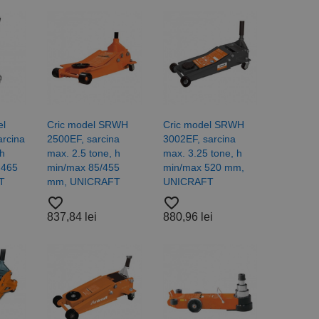
el
Cric model SRWH
Cric model SRWH
rcina
2500EF, sarcina
3002EF, sarcina
 h
max. 2.5 tone, h
max. 3.25 tone, h
 465
min/max 85/455
min/max 520 mm,
T
mm, UNICRAFT
UNICRAFT
favorite_border
favorite_border
837,84 lei
880,96 lei