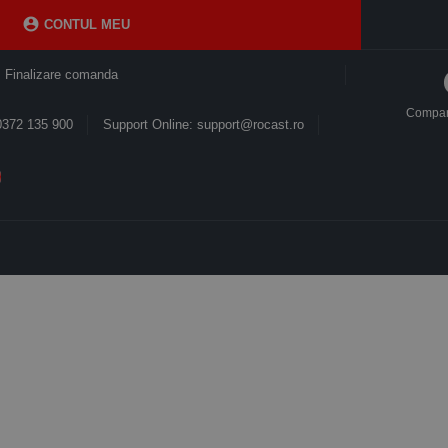

CONTUL MEU
Finalizare comanda
Compa
0372 135 900
Support Online: support@rocast.ro