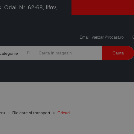
Odaii Nr. 62-68, Ilfov,
Email:
vanzari@rocast.ro
Cauta
BRANDURI
CONTACT
RESURSE
BUSINESS
cru
Ridicare si transport
Cricuri