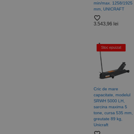
_ga_DLLLWQBGGX
min/max. 1258/1925
mm, UNICRAFT
favorite_border
3.543,96 lei
Stoc epuizat
Cric de mare
capacitate, modelul
SRWH 5000 LH,
sarcina maxima 5
tone, cursa 535 mm,
greutate 89 kg,
Unicraft
favorite_border