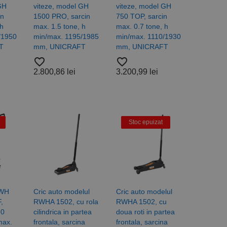
torului și gestionarea
GH
viteze, model GH
viteze, model GH
in
1500 PRO, sarcin
750 TOP, sarcin
 h
max. 1.5 tone, h
max. 0.7 tone, h
/1950
min/max. 1195/1985
min/max. 1110/1930
com pentru a aminti
T
mm, UNICRAFT
mm, UNICRAFT
orilor. Este necesar
favorite_border
favorite_border
corect.
2.800,86 lei
3.200,99 lei
cesta este un
ea variabilelor de
măr generat
 site-ului, dar un bun
 utilizator între
Stoc epuizat
Descriere
ă prin colectarea
ics - care este o
b de date privind
i frecvent utilizat.
RWH
Cric auto modelul
Cric auto modelul
rță parte sau de un
rin atribuirea unui
în fiecare solicitare
,
RWHA 1502, cu rola
RWHA 1502, cu
 despre vizitatori,
.0
cilindrica in partea
doua roti in partea
max.
frontala, sarcina
frontala, sarcina