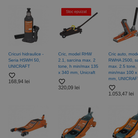
Stoc epuizat
hie
Burghie
idale,
elicoidale,
38, tip
DIN 338, tip
SS-G -
VA, HSSE-
a
Co 5 -
Cricuri hidraulice -
Cric, model RHW
Cric auto, mod
sionala,
gama
Seria HSWH 50,
2.1, sarcina max. 2
RWHA 2500, sa
O
profesionala,
UNICRAFT
tone, h min/max 135
max. 2.5 tone,
RUKO
x 340 mm, Unicraft
min/max 100 x
favorite_border
favorite_border
mm, UNICRAF
 lei
favorite_border
168,94 lei
4,83 lei
favorite_border
320,09 lei
1.053,47 lei
ta
gonala
Legaturi de
cabluri
blocare
INDEX
985,
culoare
grupa
neagra,