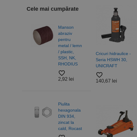
Cele mai cumpărate
Manson
Burg
abraziv
elico
pentru
DIN 3
metal / lemn
N, H
/ plastic,
gam
Cricuri hidraulice -
SSH, NK,
profe
Seria HSWH 30,
RHODIUS
RUK
UNICRAFT
favorite_border
favorite_border
favorite_border
2,92 lei
4,83
140,67 lei
Piulita
Piuli
hexagonala
hexa
DIN 934,
cu
zincat la
auto
cald, Rocast
DIN 
otel 