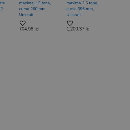
a starea sesiunii.
ate
maxima 1.5 tone,
maxima 2.5 tone,
32
cursa 260 mm,
cursa 395 mm,
Unicraft
Unicraft
favorite_border
favorite_border
704,98 lei
1.200,37 lei