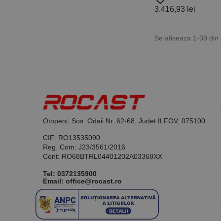
3.416,93 lei
Se afiseaza 1-39 din
Otopeni, Sos. Odaii Nr. 62-68, Judet ILFOV, 075100
CIF: RO13535090
Reg. Com: J23/3561/2016
Cont: RO68BTRL04401202A03368XX
Tel:
0372135900
Email: office@rocast.ro