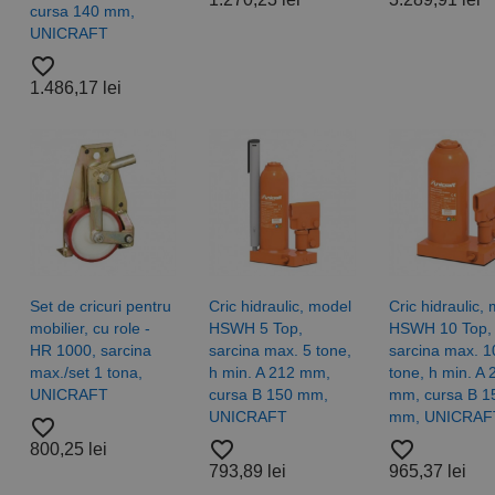
cursa 140 mm,
UNICRAFT
favorite_border
1.486,17 lei
Set de cricuri pentru
Cric hidraulic, model
Cric hidraulic,
mobilier, cu role -
HSWH 5 Top,
HSWH 10 Top,
HR 1000, sarcina
sarcina max. 5 tone,
sarcina max. 1
max./set 1 tona,
h min. A 212 mm,
tone, h min. A 
UNICRAFT
cursa B 150 mm,
mm, cursa B 1
UNICRAFT
mm, UNICRAF
favorite_border
favorite_border
favorite_border
800,25 lei
793,89 lei
965,37 lei