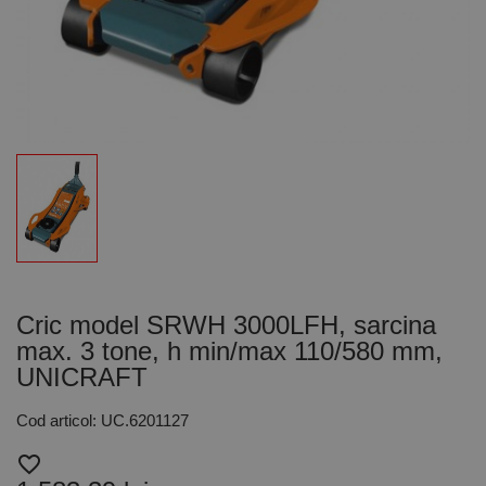
Cric model SRWH 3000LFH, sarcina
max. 3 tone, h min/max 110/580 mm,
UNICRAFT
Cod articol: UC.6201127
favorite_border