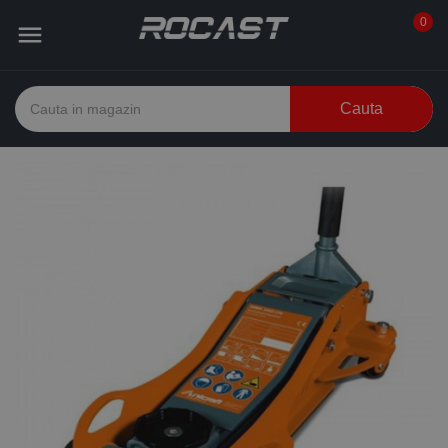
0

Cauta