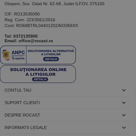
utilizat pentru
Otopeni, Sos. Odaii Nr. 62-68, Judet ILFOV, 075100
menținerea
variabilelor de
CIF: RO13535090
sesiune ale
utilizatorului.
Reg. Com: J23/3561/2016
În mod
Cont: RO68BTRL04401202A03368XX
normal, este
un număr
generat
Tel:
0372135900
aleatoriu,
Email: office@rocast.ro
modul în care
este utilizat
poate fi
specific site-
ului, dar un
bun exemplu
este
menținerea
stării de
conectare
pentru un

CONTUL TAU
utilizator între
pagini.

SUPORT CLIENTI

DESPRE ROCAST
Furnizor /
Nume
Expirare
Descriere

INFORMATII LEGALE
Domeniu
Furnizor