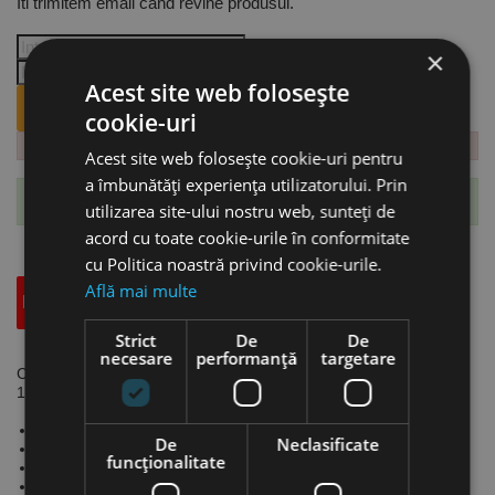
Iti trimitem email cand revine produsul.
×
Acest site web folosește
ANUNTA-MA CÂND REVINE PE STOC.
cookie-uri
Acest site web folosește cookie-uri pentru
a îmbunătăți experiența utilizatorului. Prin
Te-ai abonat cu succes la acest produs.
utilizarea site-ului nostru web, sunteți de
acord cu toate cookie-urile în conformitate
cu Politica noastră privind cookie-urile.
Află mai multe
Descriere
Specificatii Tehnice
Accesorii
Strict
De
De
necesare
performanță
targetare
Cric model SRWH 3000LFH, sarcina max. 3 tone, h min/max
110/580 mm, UNICRAFT
Cricuri cu piston dublu.
De
Neclasificate
Recomandate pentru autovehicule sport cu garda joasa.
funcţionalitate
Modele robuste din fonta de inalta calitate.
Tampon suprafata mare, cauciucata.