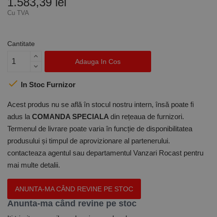
1.583,39 lei
Cu TVA
Cantitate
Adauga In Cos

In Stoc Furnizor
Acest produs nu se află în stocul nostru intern, însă poate fi
adus la
COMANDA SPECIALA
din rețeaua de furnizori.
Termenul de livrare poate varia în funcție de disponibilitatea
produsului și timpul de aprovizionare al partenerului.
contacteaza agentul sau departamentul Vanzari Rocast pentru
mai multe detalii.
ANUNTA-MA CÂND REVINE PE STOC
Anunta-ma când revine pe stoc