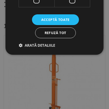
Actionarea se poate face cu levier sau cu pedala.
Rolele de incarcare sunt executate din poliuretan.
ACCEPTĂ TOATE
16 alte produse
in aceeasi categorie
REFUZĂ TOT
ARATĂ DETALIILE
Strict necesare
De performanță
De targetare
De funcţionalitate
Neclasificate
Cookie-urile strict necesare permit funcționalitatea
principală a site-ului web, cum ar fi autentificarea
utilizatorului și gestionarea contului. Site-ul web nu
poate fi utilizat corect fără cookie-uri strict necesare.
Furnizor /
Nume
Expirare
Descriere