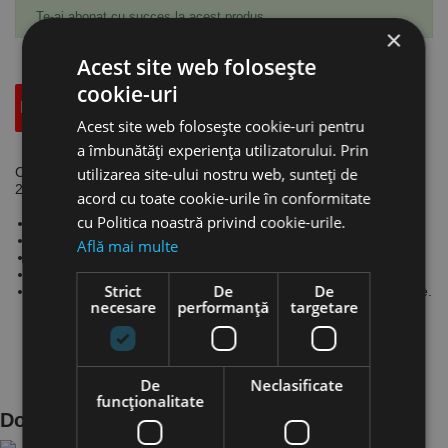
Te-ai abonat cu succes la acest produs.
×
Acest site web folosește
cookie-uri
Descriere
Specificatii Tehnice
Accesorii
Acest site web folosește cookie-uri pentru
a îmbunătăți experiența utilizatorului. Prin
utilizarea site-ului nostru web, sunteți de
Cric hidraulic, model HSWH 5 Top, sarcina max. 5 tone, h min. A
212 mm, cursa B 150 mm, UNICRAFT
acord cu toate cookie-urile în conformitate
cu Politica noastră privind cookie-urile.
Cricuri hidraulice cu surub extensibil cu suprafata striata.
Sistem de pompare rotativ ce poate fi operat din orice pozitie.
Află mai multe
Cordoane de sudura de inalta calitate.
Limitator ce previne blocarea blocarea cilindrului
Strict
De
De
Valva de siguranta pentru protectia cilindrului la suprasolicitare.
necesare
performanță
targetare
De
Neclasificate
funcţionalitate
Documente Produs