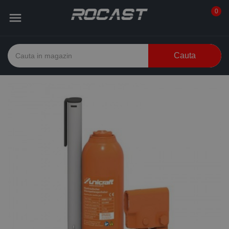
0

Cauta