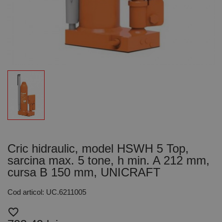
Cric hidraulic, model HSWH 5 Top,
sarcina max. 5 tone, h min. A 212 mm,
cursa B 150 mm, UNICRAFT
Cod articol: UC.6211005
favorite_border