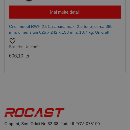
CookieScriptConsent
1 lună
Acest cookie
CookieScript
este utilizat
www.rocast.ro
Mai multe detalii
de serviciul
Cookie-
Script.com
pentru a
Cric, model RWH 2.51, sarcina max. 2.5 tone, cursa 380
aminti
mm, dimensiuni 625 x 242 x 158 mm, 18.7 kg, Unicraft
preferințele
de
favorite_border
consimțământ
ale cookie-
Brands:
Unicraft
urilor
vizitatorilor.
606,10 lei
Este necesar
ca bannerul
cookie
Cookie-
Script.com să
funcționeze
corect.
Google
Privacy Policy
PHPSESSID
65 ani 8
Cookie
PHP.net
luni
generat de
www.rocast.ro
aplicații
bazate pe
limbajul PHP.
Acesta este un
identificator
de scop
general
Otopeni, Sos. Odaii Nr. 62-68, Judet ILFOV, 075100
utilizat pentru