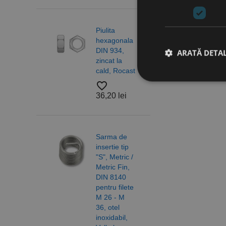
Piulita
Piuli
hexagonala
hexa
DIN 934,
cu
ARATĂ DETAL
zincat la
auto
cald, Rocast
DIN 
otel 
favorite_border
6/10,
36,20 lei
A2 R
Stri
favorite_border
Cookie-urile strict ne
18,2
contului. Site-ul web 
Sarma de
insertie tip
Nume
"S", Metric /
CookieScriptConse
Metric Fin,
Saib
DIN 8140
forma
pentru filete
DIN 
PHPSESSID
M 26 - M
ISO 
36, otel
otel,
inoxidabil,
A4/A