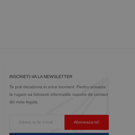
Descriere
ă prin colectarea
ics - care este o
b de date privind
i frecvent utilizat.
rță parte sau de un
rin atribuirea unui
în fiecare solicitare
 despre vizitatori,
a starea sesiunii.
INSCRIETI-VA LA NEWSLETTER
Te poti dezabona in orice moment. Pentru aceasta
te rugam sa folosesti informatiile noastre de contact
din nota legala.