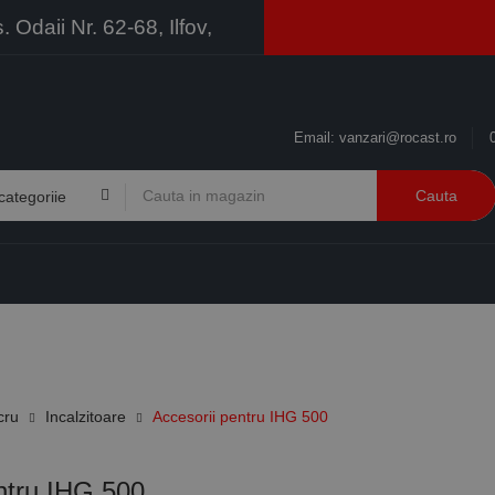
Odaii Nr. 62-68, Ilfov,
Email:
vanzari@rocast.ro
Cauta
BRANDURI
CONTACT
RESURSE
BUSINESS
cru
Incalzitoare
Accesorii pentru IHG 500
ntru IHG 500