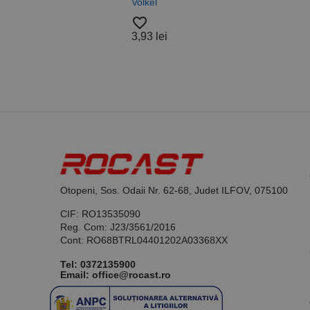
Volkel
Alam
Nylo
favorite_border
Roca
3,93 lei
favorite_border
Nume
37,4
PrestaShop-[abcdef
Nume
Furnizor /
Nume
Domeniu
sib_cuid
_ga
uuid
MediaMat
sibautoma
_ga_DLLLWQBGGX
Otopeni, Sos. Odaii Nr. 62-68, Judet ILFOV, 075100
CIF: RO13535090
Reg. Com: J23/3561/2016
Cont: RO68BTRL04401202A03368XX
Tel:
0372135900
Email: office@rocast.ro