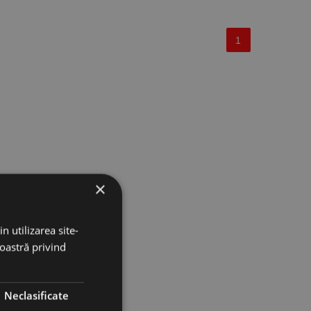
1
×
n utilizarea site-
noastră privind
Neclasificate