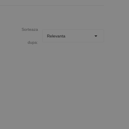
Sorteaza

Relevanta
dupa: