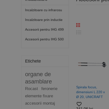
Incalzitoare cu infrarosu
Incalzitoare prin inductie
Accesorii pentru IHG 499
Accesorii pentru IHG 500
Etichete
organe de
asamblare
Spirala focus,
Rocast
feronerie
dimensiuni L 220 x
elemente fixare
Ø 20, UNICRAFT
accesorii montaj
favorite_border
341,06 lei