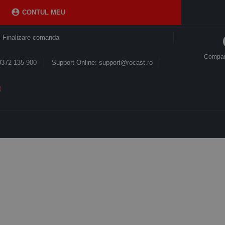

CONTUL MEU
Finalizare comanda
Compa
0372 135 900
Support Online: support@rocast.ro