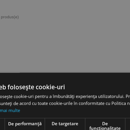
3 produs(e)
hie
Burghie
idale,
elicoidale,
eb folosește cookie-uri
38, tip
DIN 338, tip
SS-G -
VA, HSSE-
osește cookie-uri pentru a îmbunătăți experiența utilizatorului. Pri
a
Co 5 -
unteți de acord cu toate cookie-urile în conformitate cu Politica 
sionala,
gama
O
profesionala,
 mai multe
RUKO
favorite_border
e
De performanță
De targetare
De
 lei
funcţionalitate
4,83 lei