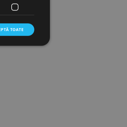
EPTĂ TOATE
icate
torului și gestionarea
com pentru a aminti
orilor. Este necesar
corect.
cesta este un
ea variabilelor de
măr generat
 site-ului, dar un bun
 utilizator între