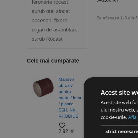
feronerie rocast
surub otel zincat
Se afiseaza 1-3 din 
accesorii fixare
organ de asamblare
surub Rocast
Cele mai cumpărate
Manson
Burg
abraziv
elico
Acest site w
pentru
DIN 3
metal / lemn
N, H
Acest site web fol
/ plastic,
gam
ului nostru web, s
SSH, NK,
profe
RHODIUS
RUK
cookie-urile.
Află
favorite_border
favorite_border
Strict necesar
2,92 lei
4,83