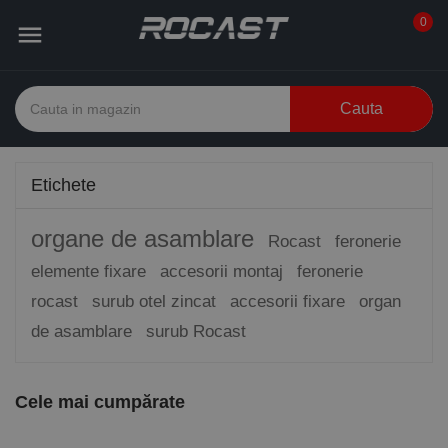
0

Cauta
Etichete
organe de asamblare
Rocast
feronerie
elemente fixare
accesorii montaj
feronerie
rocast
surub otel zincat
accesorii fixare
organ
de asamblare
surub Rocast
Cele mai cumpărate