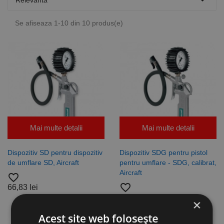

Relevanta
Se afiseaza 1-10 din 10 produs(e)
Mai multe detalii
Mai multe detalii
Dispozitiv SD pentru dispozitiv
Dispozitiv SDG pentru pistol
de umflare SD, Aircraft
pentru umflare - SDG, calibrat,
Aircraft
favorite_border
favorite_border
66,83 lei
192,68 lei
×
Acest site web folosește