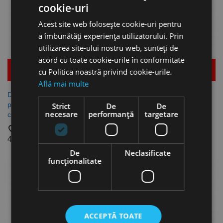
cookie-uri
Acest site web folosește cookie-uri pentru
a îmbunătăți experiența utilizatorului. Prin
utilizarea site-ului nostru web, sunteți de
acord cu toate cookie-urile în conformitate
Mai multe detalii
Mai multe detalii
cu Politica noastră privind cookie-urile.
Află mai multe
Dispozitiv PRO, pentru pistol
Dispozitiv PRO-G KOMPAKT,
pentru umflare - Pro G,
pentru pistol pentru umflare -
Strict
De
De
necesare
performanță
targetare
calibrat, Aircraft
Pro G KOMPAKT, calibrat,
Aircraft
favorite_border
favorite_border
415,25 lei
788,52 lei
De
Neclasificate
funcţionalitate
ACCEPTĂ TOATE