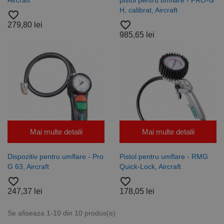
Aircraft
pistol pentru umflare - PRO-G
pentru a
H, calibrat, Aircraft
aminti
favorite_border
preferințele
favorite_border
279,80 lei
de
consimțământ
985,65 lei
ale cookie-
urilor
vizitatorilor.
Este necesar
ca bannerul
cookie
Cookie-
Script.com să
funcționeze
corect.
Google
Privacy Policy
PHPSESSID
65 ani 8
Cookie
PHP.net
luni
generat de
www.rocast.ro
aplicații
Mai multe detalii
Mai multe detalii
bazate pe
limbajul PHP.
Acesta este un
Dispozitiv pentru umflare - Pro
Pistol pentru umflare - RMG
identificator
de scop
G 63, Aircraft
Quick-Lock, Aircraft
general
favorite_border
favorite_border
utilizat pentru
menținerea
247,37 lei
178,05 lei
variabilelor de
sesiune ale
utilizatorului.
Se afiseaza 1-10 din 10 produs(e)
În mod
normal, este