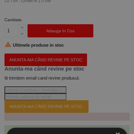
Cu TVA
Livrare in 1-3 zile
Cantitate
Adauga In Cos

Ultimele produse in stoc
ANUNTA-MA CÂND REVINE PE STOC
Anunta-ma când revine pe stoc
Iti trimitem email cand revine produsul.
ANUNTA-MA CÂND REVINE PE STOC.
Te-ai abonat cu succes la acest produs.