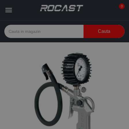
0

Cauta