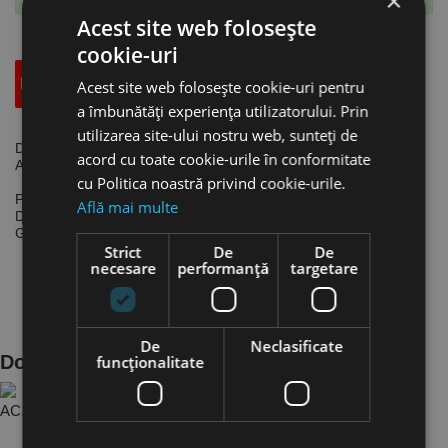
×
Acest site web folosește
cookie-uri
Descriere
Specificatii Tehnice
Accesorii
Acest site web folosește cookie-uri pentru
a îmbunătăți experiența utilizatorului. Prin
utilizarea site-ului nostru web, sunteți de
Dispozitiv SDG pentru pistol pentru umflare - SDG, calibrat,
acord cu toate cookie-urile în conformitate
Aircraft
cu Politica noastră privind cookie-urile.
Presiune maximă de lucru: 10 bar
Află mai multe
Domeniul de măsură: 0 - 10 bar
Greutate: 0.39 kg
Strict
De
De
necesare
performanță
targetare
De
Neclasificate
Documente Produs
funcţionalitate
AC.2102350 - Pi..8a346aa7 ro.PDF