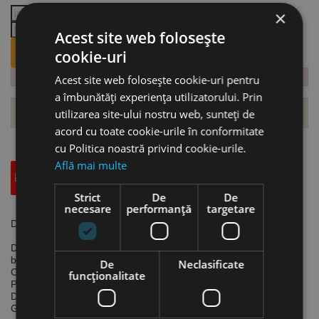
×
Acest site web folosește
ANUNTA-MA CÂND REVINE PE STOC.
cookie-uri
Acest site web folosește cookie-uri pentru
a îmbunătăți experiența utilizatorului. Prin
utilizarea site-ului nostru web, sunteți de
Te-ai abonat cu succes la acest produs.
acord cu toate cookie-urile în conformitate
cu Politica noastră privind cookie-urile.
Află mai multe
Descriere
Specificatii Tehnice
Accesorii
Strict
De
De
necesare
performanță
targetare
Dispozitiv pentru umflare - Pro G 63, Aircraft
Dispozitiv calibrat. Acționarea se face prin intermediul celor 2
butoane.
De
Neclasificate
Carcasă din material plastic rezistent.
funcţionalitate
Presiune maximă de lucru:
10 bar
Domeniul de măsură:
0 - 10 bar
Greutate:
0.50 kg