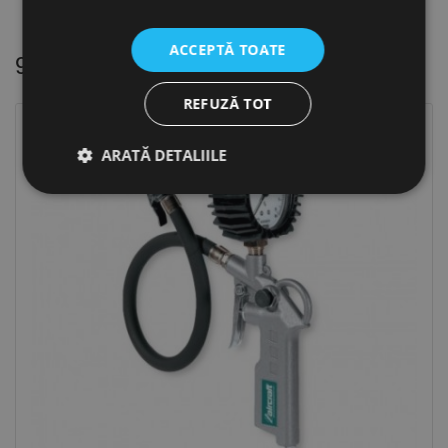
ACCEPTĂ TOATE
9 alte produse
in aceeasi categorie
REFUZĂ TOT
ARATĂ DETALIILE
Strict necesare
De performanță
De targetare
De funcţionalitate
Neclasificate
Cookie-urile strict necesare permit funcționalitatea
principală a site-ului web, cum ar fi autentificarea
utilizatorului și gestionarea contului. Site-ul web nu
poate fi utilizat corect fără cookie-uri strict necesare.
Furnizor /
Nume
Expirare
Descriere
Domeniu