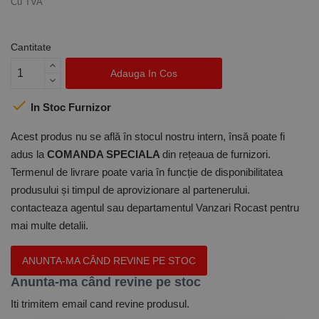
Cu TVA
Cantitate
Adauga In Cos

In Stoc Furnizor
Acest produs nu se află în stocul nostru intern, însă poate fi
adus la
COMANDA SPECIALA
din rețeaua de furnizori.
Termenul de livrare poate varia în funcție de disponibilitatea
produsului și timpul de aprovizionare al partenerului.
contacteaza agentul sau departamentul Vanzari Rocast pentru
mai multe detalii.
ANUNTA-MA CÂND REVINE PE STOC
Anunta-ma când revine pe stoc
Iti trimitem email cand revine produsul.