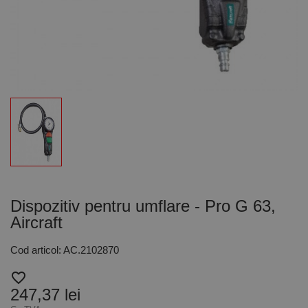
Dispozitiv pentru umflare - Pro G 63,
Aircraft
Cod articol: AC.2102870
favorite_border
247,37 lei