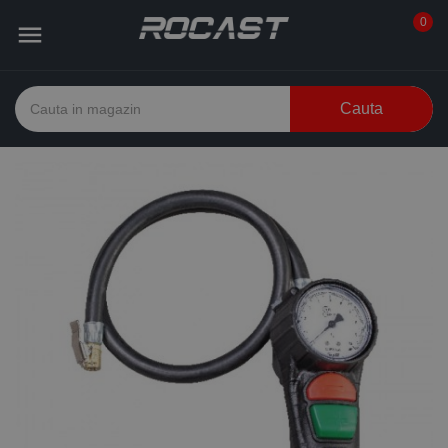
0

Cauta