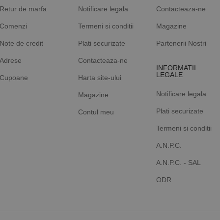
Retur de marfa
Notificare legala
Contacteaza-ne
Comenzi
Termeni si conditii
Magazine
Note de credit
Plati securizate
Partenerii Nostri
Adrese
Contacteaza-ne
INFORMATII
LEGALE
Cupoane
Harta site-ului
Notificare legala
Magazine
Plati securizate
Contul meu
Termeni si conditii
A.N.P.C.
A.N.P.C. - SAL
ODR