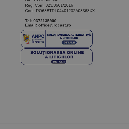
Reg. Com: J23/3561/2016
Cont: RO68BTRL04401202A03368XX
Tel:
0372135900
Email: office@rocast.ro