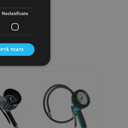
Neclasificate
EPTĂ TOATE
icate
torului și gestionarea
com pentru a aminti
orilor. Este necesar
corect.