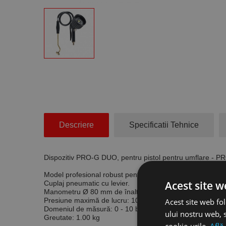
Descriere
Specificatii Tehnice
Dispozitiv PRO-G DUO, pentru pistol pentru umflare - PRO
Model profesional robust pentru stații de benzină și atelie
Acest site w
Cuplaj pneumatic cu levier.
Manometru Ø 80 mm de înaltă calitate, cu scală dublă pentru
Presiune maximă de lucru:
10 bar
Acest site web fol
Domeniul de măsură:
0 - 10 bar
ului nostru web, s
Greutate:
1.00 kg