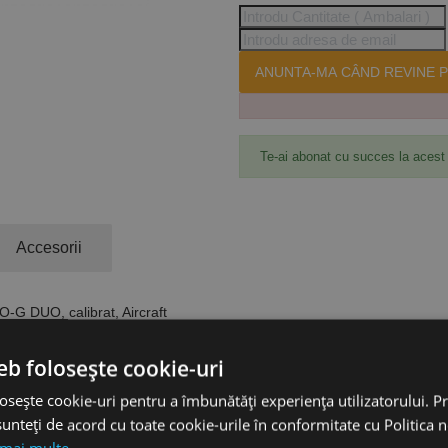
ANUNTA-MA CÂND REVINE P
Te-ai abonat cu succes la acest
Accesorii
-G DUO, calibrat, Aircraft
re.
eb folosește cookie-uri
 2 domenii de valori ale presiunii, protejat împotriva suprapresiunii, ut
osește cookie-uri pentru a îmbunătăți experiența utilizatorului. Pri
unteți de acord cu toate cookie-urile în conformitate cu Politica 