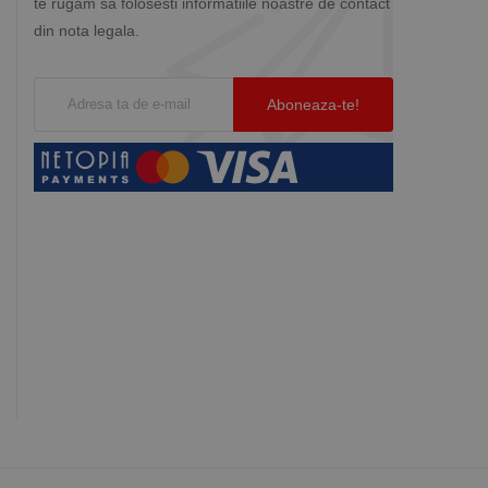
te rugam sa folosesti informatiile noastre de contact
din nota legala.