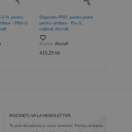
cesta este un
ea variabilelor de
măr generat
 site-ului, dar un bun
-G H, pentru
Dispozitiv PRO, pentru pistol
Dispozitiv pe
 utilizator între
umflare - PRO-G
pentru umflare - Pro G,
G 63, Aircraft
raft
calibrat, Aircraft
favorite_border
favorite_border
Brands:
Aircra
Descriere
t
Brands:
Aircraft
247,37 lei
415,25 lei
ă prin colectarea
ics - care este o
b de date privind
i frecvent utilizat.
rță parte sau de un
rin atribuirea unui
în fiecare solicitare
 despre vizitatori,
a starea sesiunii.
INSCRIETI-VA LA NEWSLETTER
Te poti dezabona in orice moment. Pentru aceasta