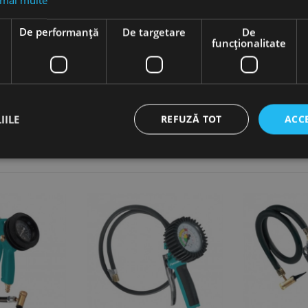
 mai multe
e
De performanță
De targetare
De
funcţionalitate
IILE
REFUZĂ TOT
ACC
ct necesare
De performanță
De targetare
De funcţionalitate
Neclasif
cesare permit funcționalitatea principală a site-ului web, cum ar fi autentificarea utiliza
nu poate fi utilizat corect fără cookie-uri strict necesare.
Furnizor /
Expirare
Descriere
Domeniu
nt
1 lună
Acest cookie este utilizat de serviciul Cookie-Script.
CookieScript
preferințele de consimțământ ale cookie-urilor vizitat
www.rocast.ro
ca bannerul cookie Cookie-Script.com să funcționeze 