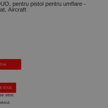
O, pentru pistol pentru umflare -
, Aircraft
 Cos
PE STOC
pe stoc
odusul.