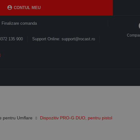

CONTUL MEU
Finalizare comanda
Compa
0372 135 900
Support Online: support@rocast.ro
le pentru Umflare
Dispozitiv PRO-G DUO, pentru pistol