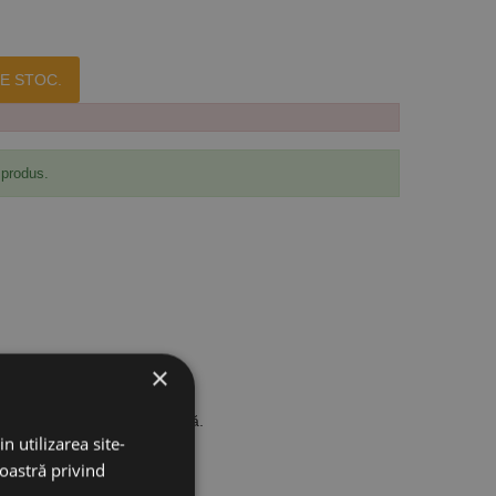
E STOC.
 produs.
×
ilizabil în poziție orizontală.
n utilizarea site-
noastră privind