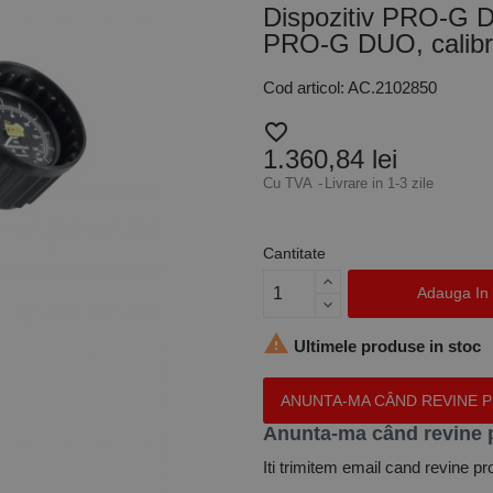
Dispozitiv PRO-G DU
PRO-G DUO, calibrat
Cod articol: AC.2102850
favorite_border
1.360,84 lei
Cu TVA
Livrare in 1-3 zile
Cantitate
Adauga In

Ultimele produse in stoc
ANUNTA-MA CÂND REVINE 
Anunta-ma când revine 
Iti trimitem email cand revine pr