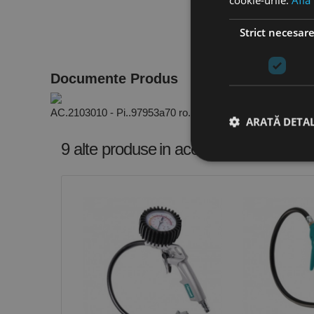
cookie-urile.
Află
Strict necesar
Documente Produs
AC.2103010 - Pi..97953a70 ro.PDF
ARATĂ DETAL
9 alte produse
in aceeasi categorie
Stri
Cookie-urile strict ne
contului. Site-ul web 
Nume
CookieScriptConse