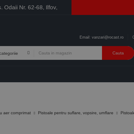
Odaii Nr. 62-68, Ilfov,
Email:
vanzari@rocast.ro
Cauta
BRANDURI
CONTACT
RESURSE
BUSINESS
u aer comprimat
Pistoale pentru suflare, vopsire, umflare
Pistoa