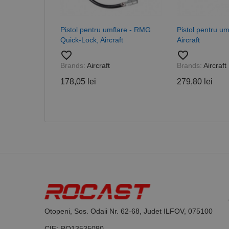
PHPSESSID
Pistol pentru umflare - RMG
Pistol pentru um
Quick-Lock, Aircraft
Aircraft
favorite_border
favorite_border
Brands:
Aircraft
Brands:
Aircraft
Nume
178,05 lei
279,80 lei
PrestaShop-[abcdef
Nume
Furnizor /
Nume
Domeniu
sib_cuid
_ga
uuid
MediaMat
sibautoma
_ga_DLLLWQBGGX
Otopeni, Sos. Odaii Nr. 62-68, Judet ILFOV, 075100
CIF: RO13535090