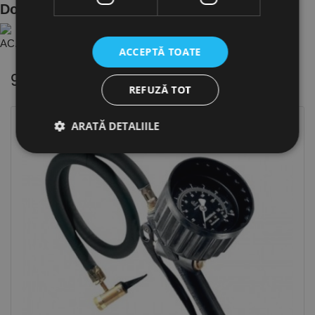
Documente Produs
AC.2102370 - Pi..348965e7 ro.PDF
ACCEPTĂ TOATE
9 alte produse
in aceeasi categorie
REFUZĂ TOT
ARATĂ DETALIILE
Strict necesare
De performanță
De targetare
De funcţionalitate
Neclasificate
Cookie-urile strict necesare permit funcționalitatea
principală a site-ului web, cum ar fi autentificarea
utilizatorului și gestionarea contului. Site-ul web nu
poate fi utilizat corect fără cookie-uri strict necesare.
Furnizor /
Nume
Expirare
Descriere
Domeniu