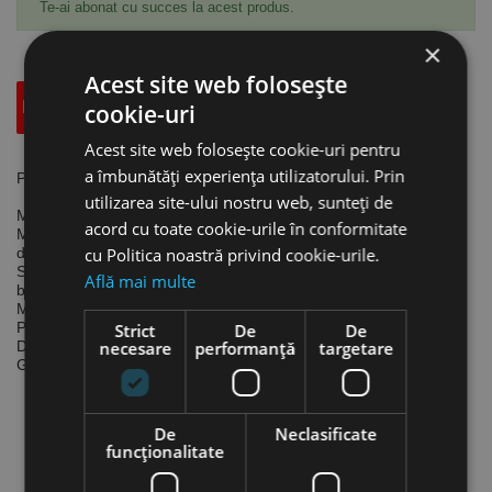
Te-ai abonat cu succes la acest produs.
×
Acest site web folosește
Descriere
Specificatii Tehnice
Accesorii
cookie-uri
Acest site web folosește cookie-uri pentru
a îmbunătăți experiența utilizatorului. Prin
Pistol pentru umflare - RMG Quick-Lock, Aircraft
utilizarea site-ului nostru web, sunteți de
Model din aluminiu cu sistem de prindere Quick-Lock.
acord cu toate cookie-urile în conformitate
Mecanism patentat pentru fixarea sigură precum și conectare și
deconectare rapidă și ușoară.
cu Politica noastră privind cookie-urile.
Se livrează cu un set de 3 adaptoare (pentru bicicletă, mingi,
Află mai multe
bărci gonflabile, saltele etc).
Manometru Ø 60 mm.
Presiune maximă de lucru:
10 bar
Strict
De
De
Domeniul de măsură:
necesare
0 - 10 bar
performanță
targetare
Greutate:
0.35 kg
De
Neclasificate
funcţionalitate