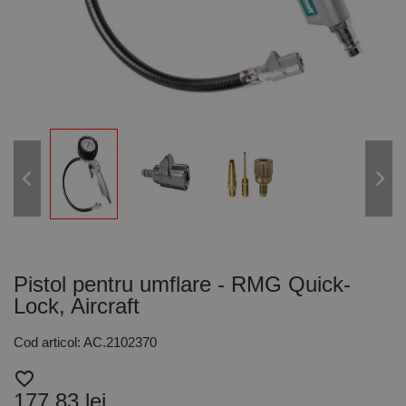
Pistol pentru umflare - RMG Quick-
Lock, Aircraft
Cod articol: AC.2102370
favorite_border
177,83 lei