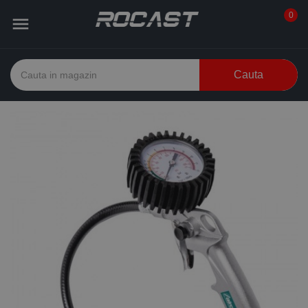
0

Cauta