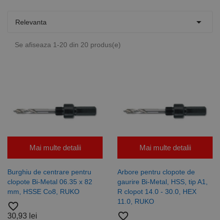

Relevanta
Se afiseaza 1-20 din 20 produs(e)
Mai multe detalii
Mai multe detalii
Burghiu de centrare pentru
Arbore pentru clopote de
clopote Bi-Metal 06.35 x 82
gaurire Bi-Metal, HSS, tip A1,
mm, HSSE Co8, RUKO
R clopot 14.0 - 30.0, HEX
11.0, RUKO
favorite_border
favorite_border
30,93 lei