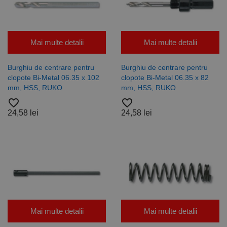
În mod
normal, este
un număr
generat
aleatoriu,
modul în care
Mai multe detalii
Mai multe detalii
este utilizat
poate fi
specific site-
Burghiu de centrare pentru
Burghiu de centrare pentru
ului, dar un
bun exemplu
clopote Bi-Metal 06.35 x 102
clopote Bi-Metal 06.35 x 82
este
mm, HSS, RUKO
mm, HSS, RUKO
menținerea
stării de
favorite_border
favorite_border
conectare
pentru un
24,58 lei
24,58 lei
utilizator între
pagini.
Furnizor /
Nume
Expirare
Descriere
Domeniu
Furnizor
PrestaShop-
.www.rocast.ro
11 ani 5
Nume
Furnizor /
/
Expirare
Descriere
Nume
Expirare
Descriere
[abcdef0123456789]
luni
Domeniu
Domeniu
{32}
Mai multe detalii
Mai multe detalii
_ga
uuid
6 luni 1
2 ani
Acest
Acest nume
MediaMath Inc.
Google
sib_cuid
.www.rocast.ro
6 luni 1
zi
cookie este
de cookie