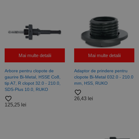
Cookie-
Script.com
pentru a
aminti
preferințele
de
consimțământ
ale cookie-
urilor
vizitatorilor.
Este necesar
ca bannerul
cookie
Mai multe detalii
Mai multe detalii
Cookie-
Script.com să
funcționeze
Arbore pentru clopote de
Adaptor de prindere pentru
corect.
Google
gaurire Bi-Metal, HSSE Co8,
clopote Bi-Metal 032.0 - 210.0
Privacy Policy
PHPSESSID
65 ani 8
Cookie
PHP.net
tip A7, R clopot 32.0 - 210.0,
mm, HSS, RUKO
luni
generat de
www.rocast.ro
SDS-Plus 10.0, RUKO
aplicații
favorite_border
bazate pe
favorite_border
26,43 lei
limbajul PHP.
Acesta este un
125,25 lei
identificator
de scop
general
utilizat pentru
menținerea
variabilelor de
sesiune ale
utilizatorului.