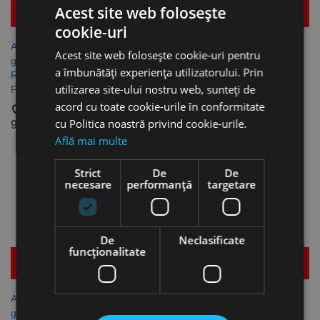
Acest site web folosește
Mai multe detalii
Mai multe detalii
cookie-uri
Arbore pentru clopote de
Arbore pentru clopote de
Acest site web folosește cookie-uri pentru
gaurire Bi-Metal, HSS, tip A7,
gaurire Bi-Metal, HSSE Co8,
a îmbunătăți experiența utilizatorului. Prin
R clopot 32.0 - 210.0, SDS-
tip A1, R clopot 14.0 - 30.0,
utilizarea site-ului nostru web, sunteți de
Plus 10.0, RUKO
HEX 11.0, RUKO
acord cu toate cookie-urile în conformitate
favorite_border
favorite_border
cu Politica noastră privind cookie-urile.
99,91 lei
81,42 lei
Află mai multe
Strict
De
De
necesare
performanță
targetare
De
Neclasificate
funcţionalitate
Mai multe detalii
Mai multe detalii
Arbore pentru clopote de
Arbore pentru clopote de
gaurire Bi-Metal, HSSE Co8,
gaurire Bi-Metal, HSSE Co8,