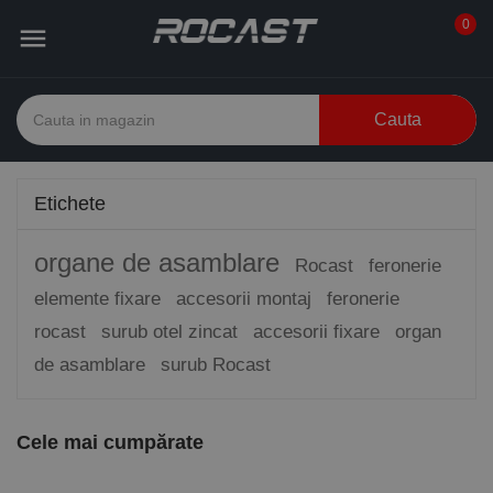
0

Cauta
Etichete
organe de asamblare
Rocast
feronerie
elemente fixare
accesorii montaj
feronerie
rocast
surub otel zincat
accesorii fixare
organ
de asamblare
surub Rocast
Cele mai cumpărate