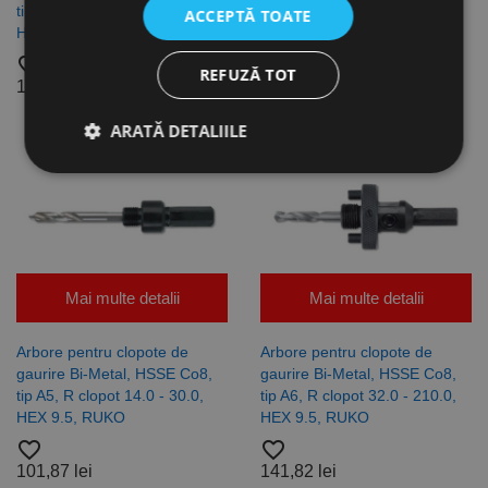
tip A2, R clopot 32.0 - 210.0,
tip A4, R clopot 14.0 - 30.0, R
ACCEPTĂ TOATE
HEX 11.0, RUKO
6.0, RUKO
favorite_border
favorite_border
REFUZĂ TOT
125,25 lei
59,13 lei
ARATĂ DETALIILE
Strict necesare
De performanță
De targetare
De funcţionalitate
Neclasificate
Mai multe detalii
Mai multe detalii
Cookie-urile strict necesare permit funcționalitatea
principală a site-ului web, cum ar fi autentificarea
Arbore pentru clopote de
Arbore pentru clopote de
utilizatorului și gestionarea contului. Site-ul web nu
poate fi utilizat corect fără cookie-uri strict necesare.
gaurire Bi-Metal, HSSE Co8,
gaurire Bi-Metal, HSSE Co8,
tip A5, R clopot 14.0 - 30.0,
tip A6, R clopot 32.0 - 210.0,
Furnizor /
Nume
Expirare
Descriere
HEX 9.5, RUKO
HEX 9.5, RUKO
Domeniu
favorite_border
favorite_border
CookieScriptConsent
1 lună
Acest cookie
CookieScript
este utilizat
www.rocast.ro
101,87 lei
141,82 lei
de serviciul