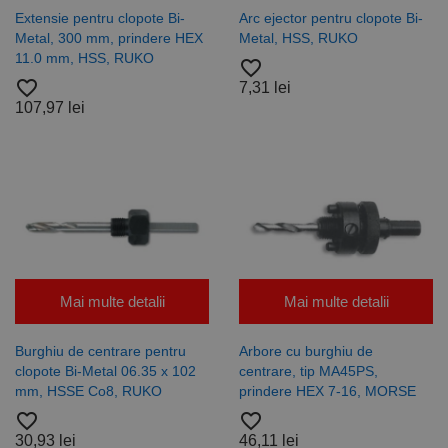
sibautomation.com
LLC
zi
utilizat
este asociat
.rocast.ro
Extensie pentru clopote Bi-
Arc ejector pentru clopote Bi-
pentru a
cu Google
Metal, 300 mm, prindere HEX
Metal, HSS, RUKO
optimiza
Universal
relevanța
Analytics -
11.0 mm, HSS, RUKO
favorite_border
publicitară
care este o
prin
actualizare
favorite_border
7,31 lei
colectarea
semnificativă
107,97 lei
datelor
a serviciului
vizitatorilor
de analiză
de pe mai
Google cel
multe site-
mai frecvent
uri web -
utilizat. Acest
acest
cookie este
schimb de
utilizat
date
pentru a
privind
distinge
vizitatorii
utilizatorii
este
unici prin
furnizat în
atribuirea
mod
unui număr
normal de
generat
Mai multe detalii
Mai multe detalii
un centru
aleatoriu ca
de date
identificator
terță parte
de client.
sau de un
Este inclus în
Burghiu de centrare pentru
Arbore cu burghiu de
schimb de
fiecare
clopote Bi-Metal 06.35 x 102
centrare, tip MA45PS,
anunțuri.
solicitare de
mm, HSSE Co8, RUKO
prindere HEX 7-16, MORSE
pagină dintr-
un site și
favorite_border
favorite_border
este utilizat
pentru a
30,93 lei
46,11 lei
calcula