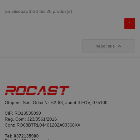
datele
despre
Se afiseaza 1-20 din 20 produs(e)
vizitatori,
sesiuni și
campanii
1
pentru
rapoartele
de analiză a
site-urilor.

Inapoi sus
_ga_DLLLWQBGGX
.rocast.ro
2 ani
Acest cookie
este folosit
de Google
Analytics
pentru a
persista
starea
sesiunii.
Otopeni, Sos. Odaii Nr. 62-68, Judet ILFOV, 075100
CIF: RO13535090
Reg. Com: J23/3561/2016
Cont: RO68BTRL04401202A03368XX
Tel:
0372135900