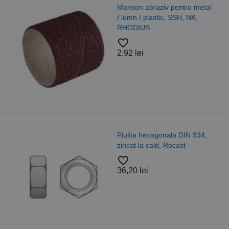
Manson abraziv pentru metal
/ lemn / plastic, SSH, NK,
RHODIUS
favorite_border
2,92 lei
Piulita hexagonala DIN 934,
zincat la cald, Rocast
favorite_border
36,20 lei