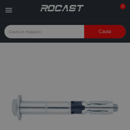
0

Cauta