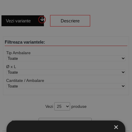
Vezi variante
Descriere
Filtreaza variantele:
Tip Ambalare
Ø x L
Cantitate / Ambalare
Vezi
produse
Cauta produs
×