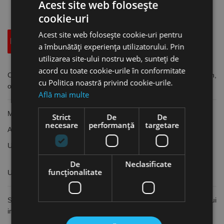
Acest site web folosește
cookie-uri
Acest site web folosește cookie-uri pentru
Descriere
Specificatii Tehnice
Accesorii
a îmbunătăți experiența utilizatorului. Prin
utilizarea site-ului nostru web, sunteți de
acord cu toate cookie-urile în conformitate
Conexpand cu cap inecat de inalta performanta in beton,
cu Politica noastră privind cookie-urile.
optiunea 1 ETA, otel zincat
Află mai multe
Material:
Otel
Strict
De
De
necesare
performanță
targetare
Acoperire:
Zincat
Utilizat pentru:
Beton Fisurat, Beton nefisurat
De
Neclasificate
funcţionalitate
UTILIZARE
Se utilizează pentru fixări în beton. Calitatea betonului
influențează decisiv calitatea fixării.