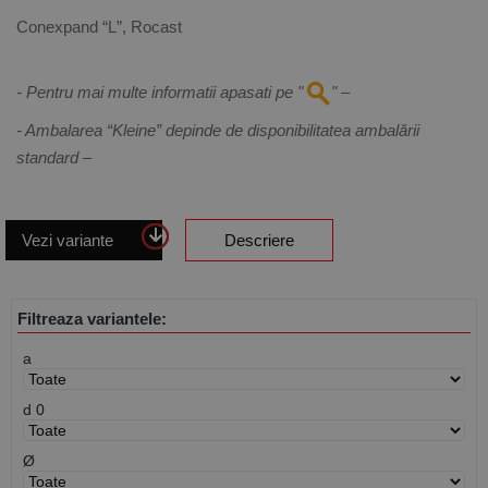
Conexpand “L”, Rocast
- Pentru mai multe informatii apasati pe "
" –
- Ambalarea “Kleine” depinde de disponibilitatea ambalării
standard –
Vezi variante
Descriere
Filtreaza variantele:
a
d 0
Ø