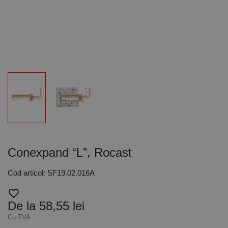
Conexpand “L”, Rocast
Cod articol: SF19.02.016A
favorite_border
De la 58,55 lei
Cu TVA