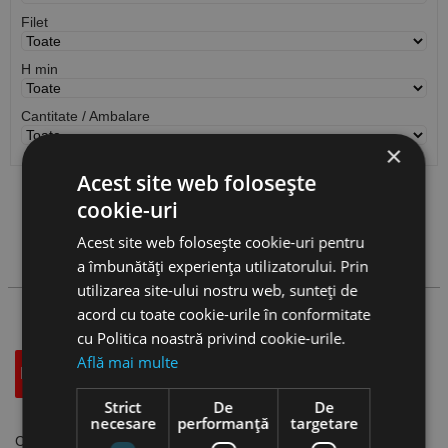
Filet
H min
Cantitate / Ambalare
×
Acest site web folosește
cookie-uri
Vezi
produse
Acest site web folosește cookie-uri pentru
Cauta produs
a îmbunătăți experiența utilizatorului. Prin
utilizarea site-ului nostru web, sunteți de
acord cu toate cookie-urile în conformitate
cu Politica noastră privind cookie-urile.
Află mai multe
Descriere
Specificatii Tehnice
Accesorii
Strict
De
De
necesare
performanță
targetare
Conexpand “L”, Rocast