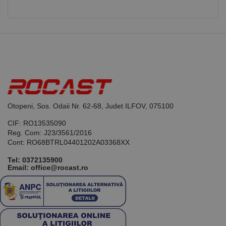
aplicații
bazate pe
limbajul PHP.
Acesta este un
identificator
de scop
general
utilizat pentru
menținerea
variabilelor de
sesiune ale
utilizatorului.
În mod
normal, este
un număr
Otopeni, Sos. Odaii Nr. 62-68, Judet ILFOV, 075100
generat
aleatoriu,
CIF: RO13535090
modul în care
este utilizat
Reg. Com: J23/3561/2016
poate fi
Cont: RO68BTRL04401202A03368XX
specific site-
ului, dar un
bun exemplu
Tel:
0372135900
este
Email: office@rocast.ro
menținerea
stării de
conectare
pentru un
utilizator între
pagini.