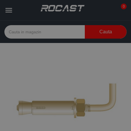
0

Cauta