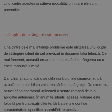
cinci dintre acestea și câteva modalități prin care ele sunt
prevenite.
1. Cuplul de strângere este incorect
Una dintre cele mai întâlnite probleme este utilizarea unui cuplu
de strângere diferit de cel prevăzut în documentația tehnică. Cel
mai frecvent, această eroare este cauzată de strângerea cu o
cheie manuală simplă.
Dar chiar și atunci când se utilizează o cheie dinamometrică
uzuală, este posibil ca valoarea să fie setată greșit. De exemplu,
atunci când operatorul utilizează o setare rămasă de la o
aplicație anterioară. În anumite situații, aceeași valoare este
folosită pentru aplicații diferite, fără a se ține cont de
caracteristicile specifice asamblării respective.