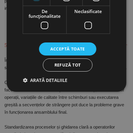
proceselor devin tot mai stricte, trasabilitatea capătă o
importanță din ce în ce mai mare.
De
Neclasificate
funcţionalitate
5. Operatorul modifică parametrii sau ordinea operațiilor
ACCEPTĂ TOATE
În procesele industriale, operatorii trebuie să introducă date, să
REFUZĂ TOT
selecteze programe sau să urmeze anumite secvențe de lucru.
ARATĂ DETALIILE
Chiar și atunci când procedurile sunt bine definite, oamenii pot
face erori. Iar utilizarea unor parametri incorecți, omiterea unor
operații, variațiile de calitate între schimburi sau executarea
Strict necesare
De performanță
greșită a secvențelor de strângere pot duce la probleme grave
în funcționarea ansamblului final.
De targetare
De funcţionalitate
Neclasificate
Standardizarea proceselor și ghidarea clară a operatorilor
Cookie-urile strict necesare permit funcționalitatea