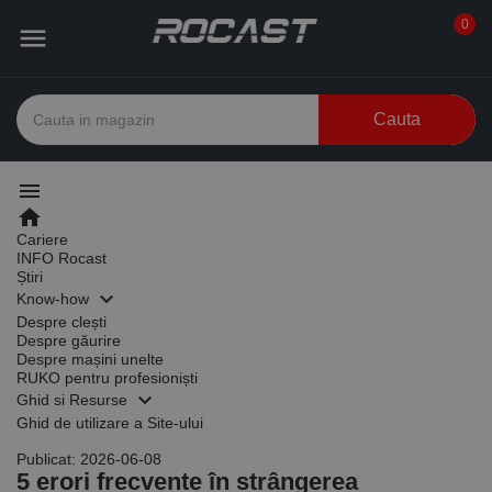
0

Cauta
menu
home
Cariere
INFO Rocast
Știri
keyboard_arrow_down
Know-how
Despre clești
Despre găurire
Despre mașini unelte
RUKO pentru profesioniști
keyboard_arrow_down
Ghid si Resurse
Ghid de utilizare a Site-ului
Publicat: 2026-06-08
5 erori frecvente în strângerea