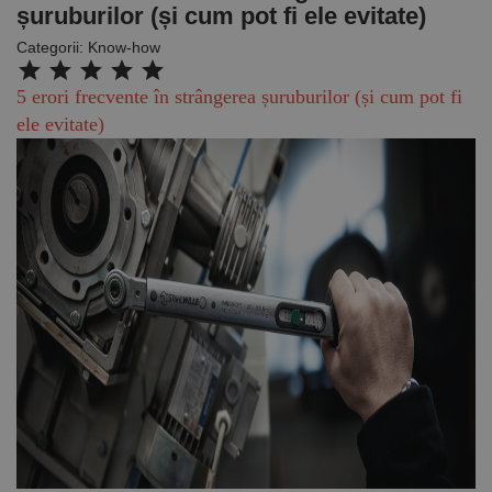
șuruburilor (și cum pot fi ele evitate)
Categorii:
Know-how
star
star
star
star
star
5 erori frecvente în strângerea șuruburilor (și cum pot fi
ele evitate)