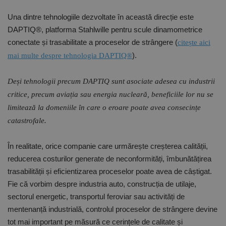
bazate pe
limbajul PHP.
Una dintre tehnologiile dezvoltate în această direcție este
Acesta este un
identificator
DAPTIQ®
, platforma Stahlwille pentru scule dinamometrice
de scop
general
conectate și trasabilitate a proceselor de strângere (
citește aici
utilizat pentru
menținerea
).
mai multe despre tehnologia
DAPTIQ®
variabilelor de
sesiune ale
utilizatorului.
În mod
Deși tehnologii precum DAPTIQ sunt asociate adesea cu industrii
normal, este
critice, precum aviația sau energia nucleară, beneficiile lor nu se
un număr
generat
limitează la domeniile în care o eroare poate avea consecințe
aleatoriu,
modul în care
.
catastrofale
este utilizat
poate fi
specific site-
ului, dar un
În realitate, orice companie care urmărește creșterea calității,
bun exemplu
reducerea costurilor generate de neconformități, îmbunătățirea
este
menținerea
trasabilității și eficientizarea proceselor poate avea de câștigat.
stării de
conectare
Fie că vorbim despre industria auto, construcția de utilaje,
pentru un
utilizator între
sectorul energetic, transportul feroviar sau activități de
pagini.
mentenanță industrială, controlul proceselor de strângere devine
tot mai important pe măsură ce cerințele de calitate și