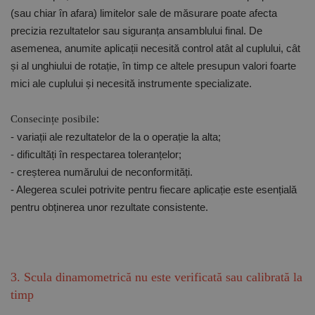
(sau chiar în afara) limitelor sale de măsurare poate afecta
precizia rezultatelor sau siguranța ansamblului final. De
asemenea, anumite aplicații necesită control atât al cuplului, cât
și al unghiului de rotație, în timp ce altele presupun valori foarte
mici ale cuplului și necesită instrumente specializate.
:
Consecințe posibile
- variații ale rezultatelor de la o operație la alta;
- dificultăți în respectarea toleranțelor;
- creșterea numărului de neconformități.
- Alegerea sculei potrivite pentru fiecare aplicație este esențială
pentru obținerea unor rezultate consistente.
3. Scula dinamometrică nu este verificată sau calibrată la
timp