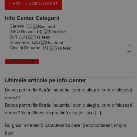
un centru
aleatoriu ca
de date
identificator
terță parte
de client.
sau de un
Este inclus în
Info Center Categorii
schimb de
fiecare
anunțuri.
solicitare de
Cariere
(1)
pagină dintr-
INFO Rocast
(3)
un site și
Știri
(14)
este utilizat
pentru a
Know-how
(23)

calcula
Ghid si Resurse
(5)
datele

despre
vizitatori,
VEZI TOATE
sesiuni și
campanii
pentru
rapoartele
Ultimele articole pe Info Center
de analiză a
site-urilor.
Banda pentru fierăstrău industrial: cum o alegi și cum o folosești
_ga_DLLLWQBGGX
.rocast.ro
2 ani
Acest cookie
corect?
este folosit
de Google
Banda pentru fierăstrău industrial: cum o alegi și cum o folosești
Analytics
pentru a
corect? Se întâlnesc în practică situații – și n [...]
persista
starea
sesiunii.
Burghiul în trepte: 5 caracteristici care îți economisesc timp și
bani