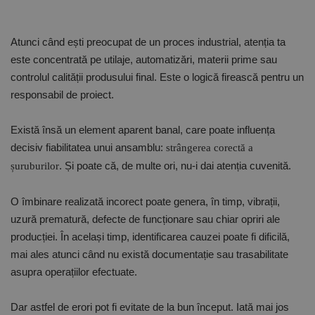
Atunci când ești preocupat de un proces industrial, atenția ta
este concentrată pe utilaje, automatizări, materii prime sau
controlul calității produsului final. Este o logică firească pentru un
responsabil de proiect.
Există însă un element aparent banal, care poate influența
decisiv fiabilitatea unui ansamblu:
strângerea corectă a
. Și poate că, de multe ori, nu-i dai atenția cuvenită.
șuruburilor
O îmbinare realizată incorect poate genera, în timp, vibrații,
uzură prematură, defecte de funcționare sau chiar opriri ale
producției. În același timp, identificarea cauzei poate fi dificilă,
mai ales atunci când nu există documentație sau trasabilitate
asupra operațiilor efectuate.
Dar astfel de erori pot fi evitate de la bun început. Iată mai jos