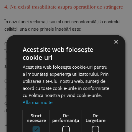
4. Nu există trasabilitate asupra operațiilor de strângere
În cazul unei reclamații sau al unei neconformități la controlul
calității, una dintre primele întrebări este:
×
Cine a efectuat operația și în ce condiții?
Acest site web folosește
În multe situații, răspunsul este dificil de găsit. Nu există
cookie-uri
informații despre operator, valoarea utilizată pentru cuplul de
strângere, momentul efectuării operației sau rezultatul acesteia.
Acest site web folosește cookie-uri pentru
a îmbunătăți experiența utilizatorului. Prin
utilizarea site-ului nostru web, sunteți de
:
Consecințe posibile
acord cu toate cookie-urile în conformitate
investigații complexe și consumatoare de timp;
cu Politica noastră privind cookie-urile.
imposibilitatea identificării cauzei reale;
Află mai multe
costuri suplimentare prin repetarea în timp;
dificultăți în demonstrarea conformității.
Strict
De
De
necesare
performanță
targetare
Pe măsură ce cerințele privind calitatea și documentarea