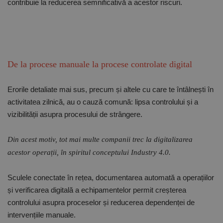
contribuie la reducerea semnificativă a acestor riscuri.
principală a site-ului web, cum ar fi autentificarea
utilizatorului și gestionarea contului. Site-ul web nu
poate fi utilizat corect fără cookie-uri strict necesare.
Furnizor /
Nume
Expirare
Descriere
Domeniu
CookieScriptConsent
1 lună
Acest cookie
CookieScript
De la procese manuale la procese controlate digital
este utilizat
www.rocast.ro
de serviciul
Cookie-
Script.com
Erorile detaliate mai sus, precum și altele cu care te întâlnești în
pentru a
aminti
activitatea zilnică, au o cauză comună: lipsa controlului și a
preferințele
vizibilității asupra procesului de strângere.
de
consimțământ
ale cookie-
urilor
Din acest motiv, tot mai multe companii trec la digitalizarea
vizitatorilor.
Este necesar
acestor operații, în spiritul conceptului Industry 4.0.
ca bannerul
cookie
Cookie-
Script.com să
Sculele conectate în rețea, documentarea automată a operațiilor
funcționeze
și verificarea digitală a echipamentelor permit creșterea
corect.
Google
controlului asupra proceselor și reducerea dependenței de
Privacy Policy
PHPSESSID
65 ani 8
Cookie
PHP.net
luni
generat de
www.rocast.ro
intervențiile manuale.
aplicații