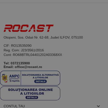
limbajul PHP.
Acesta este un
identificator
de scop
general
utilizat pentru
menținerea
variabilelor de
sesiune ale
utilizatorului.
În mod
Otopeni, Sos. Odaii Nr. 62-68, Judet ILFOV, 075100
normal, este
un număr
CIF: RO13535090
generat
aleatoriu,
Reg. Com: J23/3561/2016
modul în care
Cont: RO68BTRL04401202A03368XX
este utilizat
poate fi
specific site-
Tel:
0372135900
ului, dar un
Email: office@rocast.ro
bun exemplu
este
menținerea
stării de
conectare
pentru un
utilizator între
pagini.

CONTUL TAU