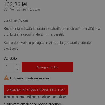
163,86 lei
Cu TVA
Livrare in 1-3 zile
Lungime: 40 cm
Rezistență ridicată la torsiune datorită geometriei îmbunătățite a
profilului și a grosimii de 2 mm a pereților
Bulele de nivel din plexiglas rezistent la șoc sunt calibrate
electronic
Cantitate
Adauga In Cos

Ultimele produse in stoc
ANUNTA-MA CÂND REVINE PE STOC
Anunta-ma când revine pe stoc
Iti trimitem email cand revine produsul.