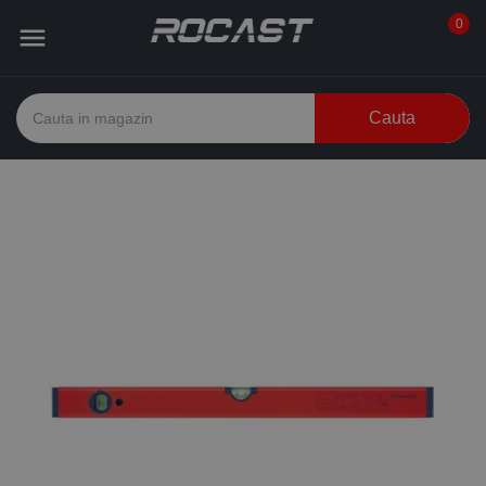
0

Cauta