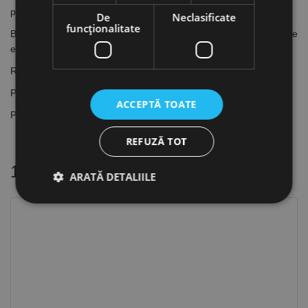
profilului și a grosimii de 2 mm a pereților
De
Neclasificate
funcţionalitate
Bulele de nivel din plexiglas rezistent la șoc sunt calibrate
electronic
Rezistență garantată - 5 ani. Cu capace de absorbție a șocurilor
Precizie de măsurare: 0.5 mm/m
ACCEPTĂ TOATE
Până la lungimea de 100 cm suprafața de măsurare este frezată
REFUZĂ TOT
16 alte produse
in aceeasi categorie
ARATĂ DETALIILE
Strict necesare
De performanță
De targetare
De funcţionalitate
Neclasificate
Cookie-urile strict necesare permit funcționalitatea
principală a site-ului web, cum ar fi autentificarea