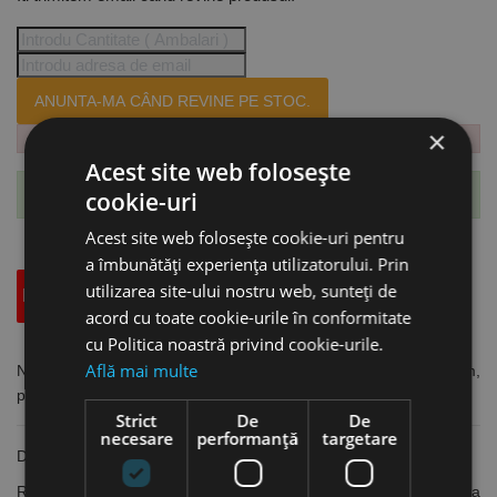
ANUNTA-MA CÂND REVINE PE STOC.
×
Acest site web folosește
Te-ai abonat cu succes la acest produs.
cookie-uri
Acest site web folosește cookie-uri pentru
a îmbunătăți experiența utilizatorului. Prin
utilizarea site-ului nostru web, sunteți de
Descriere
Specificatii Tehnice
Accesorii
acord cu toate cookie-urile în conformitate
cu Politica noastră privind cookie-urile.
Află mai multe
Nivela rezistenta din aluminiu cu 2 bule de nivel, lungime 40 cm,
precizie de masurare 0.5 mm/m, Format
Strict
De
De
necesare
performanță
targetare
Din aluminiu, vopsit roșu
Rezistență ridicată la torsiune datorită geometriei îmbunătățite a