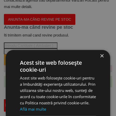
contacteaza agentul sau departamentul Vanzari Rocast pentru
mai multe detalii.
ANUNTA-MA CÂND REVINE PE STOC
Anunta-ma când revine pe stoc
Iti trimitem email cand revine produsul.
×
ANUNTA-MA CÂND REVINE PE STOC.
Acest site web folosește
cookie-uri
Acest site web folosește cookie-uri pentru
Te-ai abonat cu succes la acest produs.
a îmbunătăți experiența utilizatorului. Prin
utilizarea site-ului nostru web, sunteți de
acord cu toate cookie-urile în conformitate
cu Politica noastră privind cookie-urile.
Descriere
Specificatii Tehnice
Accesorii
Află mai multe