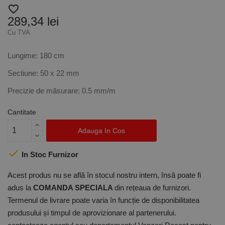
favorite_border
289,34 lei
Cu TVA
Lungime: 180 cm
Sectiune: 50 x 22 mm
Precizie de măsurare: 0.5 mm/m
Cantitate
Adauga In Cos

In Stoc Furnizor
Acest produs nu se află în stocul nostru intern, însă poate fi
adus la
COMANDA SPECIALA
din rețeaua de furnizori.
Termenul de livrare poate varia în funcție de disponibilitatea
produsului și timpul de aprovizionare al partenerului.