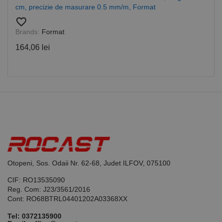
corect.
cm, precizie de masurare 0.5 mm/m, Format
Google
Privacy Policy
PHPSESSID
65 ani 8
Cookie
favorite_border
PHP.net
luni
generat de
www.rocast.ro
Brands:
Format
aplicații
bazate pe
164,06 lei
limbajul PHP.
Acesta este un
identificator
de scop
general
utilizat pentru
menținerea
variabilelor de
sesiune ale
utilizatorului.
În mod
normal, este
un număr
generat
aleatoriu,
modul în care
este utilizat
Otopeni, Sos. Odaii Nr. 62-68, Judet ILFOV, 075100
poate fi
specific site-
ului, dar un
CIF: RO13535090
bun exemplu
Reg. Com: J23/3561/2016
este
Cont: RO68BTRL04401202A03368XX
menținerea
stării de
conectare
Tel:
0372135900
pentru un