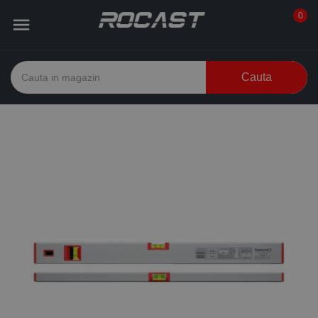
0

Cauta