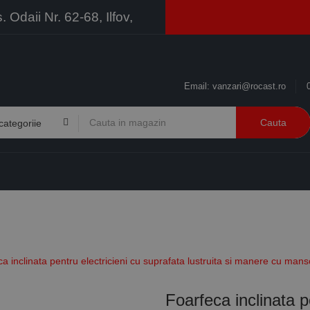
Odaii Nr. 62-68, Ilfov,
Email:
vanzari@rocast.ro
Cauta
BRANDURI
CONTACT
RESURSE
BUSINESS
a inclinata pentru electricieni cu suprafata lustruita si manere cu ma
Foarfeca inclinata p