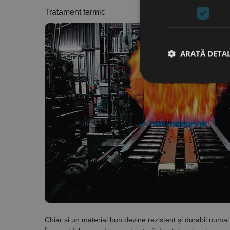
Tratament termic
ARATĂ DETAL
Stri
Cookie-urile strict ne
contului. Site-ul web 
Nume
CookieScriptConse
PHPSESSID
Chiar și un material bun devine rezistent și durabil numai