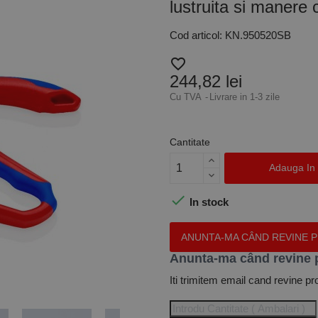
lustruita si maner
Cod articol: KN.950520SB
favorite_border
244,82 lei
Cu TVA
Livrare in 1-3 zile
Cantitate
Adauga In

In stock
ANUNTA-MA CÂND REVINE 
Anunta-ma când revine 
Iti trimitem email cand revine pr