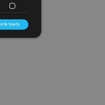
EPTĂ TOATE
icate
torului și gestionarea
com pentru a aminti
orilor. Este necesar
corect.
cesta este un
ea variabilelor de
măr generat
 site-ului, dar un bun
 utilizator între