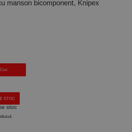
e cu manson bicomponent, Knipex
 Cos
PE STOC
pe stoc
odusul.