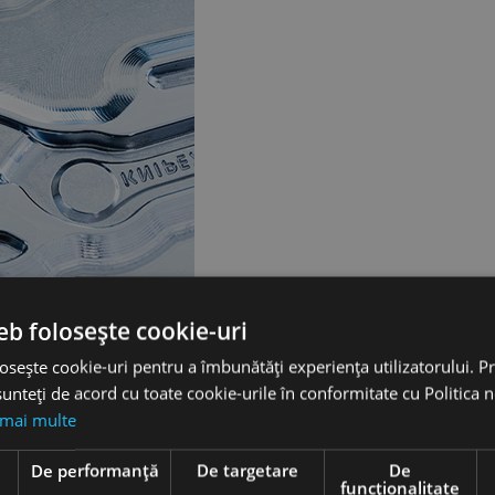
eb folosește cookie-uri
osește cookie-uri pentru a îmbunătăți experiența utilizatorului. Pri
unteți de acord cu toate cookie-urile în conformitate cu Politica 
ste utilizat în acord cu specificații stricte
 mai multe
ale extrem de rezistente
are influenţează calitatea și eficienţa produselor
e
De performanță
De targetare
De
funcţionalitate