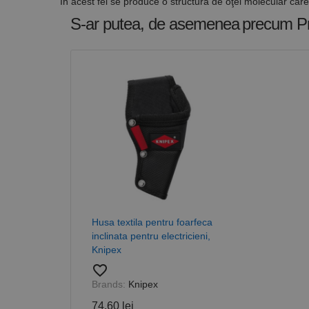
În acest fel se produce o structură de oţel molecular care
S-ar putea, de asemenea
precum P
Nume
PrestaShop-[abcdef
Nume
Furnizor /
Nume
Domeniu
sib_cuid
_ga
uuid
MediaMat
sibautoma
_ga_DLLLWQBGGX
Husa textila pentru foarfeca
inclinata pentru electricieni,
Knipex
favorite_border
Brands:
Knipex
74,60 lei