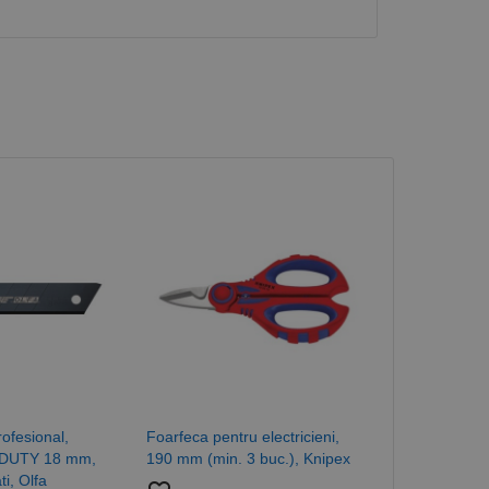
Stoc epuiz
ofesional,
Foarfeca pentru electricieni,
Maner pentru
 DUTY 18 mm,
190 mm (min. 3 buc.), Knipex
- Foarfeca pe
ti, Olfa
lungimi 180 