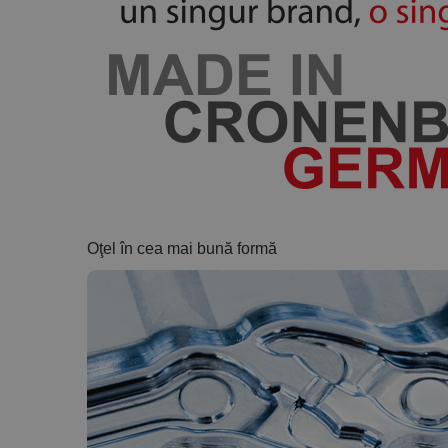
Oţel în cea mai bună formă