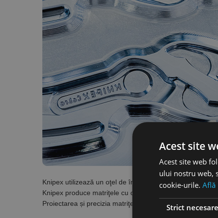
Acest site w
Acest site web fol
ului nostru web, s
Knipex utilizează un oţel de înaltă calitate la forjare care e
cookie-urile.
Află
Knipex produce matriţele cu o mare acurateţe din materi
Proiectarea și precizia matriţelor sunt factori importanţi c
Strict necesar