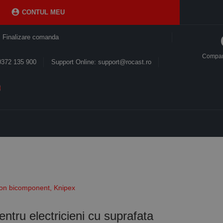

CONTUL MEU
Finalizare comanda
Compa
0372 135 900
Support Online: support@rocast.ro
nson bicomponent, Knipex
entru electricieni cu suprafata