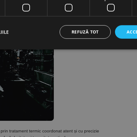
IILE
REFUZĂ TOT
ACC
ct necesare
De performanță
De targetare
De funcţionalitate
Neclasif
cesare permit funcționalitatea principală a site-ului web, cum ar fi autentificarea utiliza
nu poate fi utilizat corect fără cookie-uri strict necesare.
Furnizor /
Expirare
Descriere
Domeniu
nt
1 lună
Acest cookie este utilizat de serviciul Cookie-Script.
CookieScript
preferințele de consimțământ ale cookie-urilor vizitat
www.rocast.ro
ca bannerul cookie Cookie-Script.com să funcționeze 
65 ani 8
Cookie generat de aplicații bazate pe limbajul PHP. A
PHP.net
luni
identificator de scop general utilizat pentru menținer
www.rocast.ro
sesiune ale utilizatorului. În mod normal, este un nu
 prin tratament termic coordonat atent și cu precizie
aleatoriu, modul în care este utilizat poate fi specific
exemplu este menținerea stării de conectare pentru un