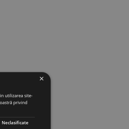
×
n utilizarea site-
noastră privind
Neclasificate