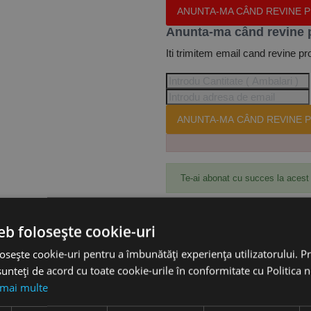
ANUNTA-MA CÂND REVINE 
Anunta-ma când revine 
Iti trimitem email cand revine pr
ANUNTA-MA CÂND REVINE P
Te-ai abonat cu succes la acest
eb folosește cookie-uri
Accesorii
osește cookie-uri pentru a îmbunătăți experiența utilizatorului. Pri
unteți de acord cu toate cookie-urile în conformitate cu Politica 
 mai multe