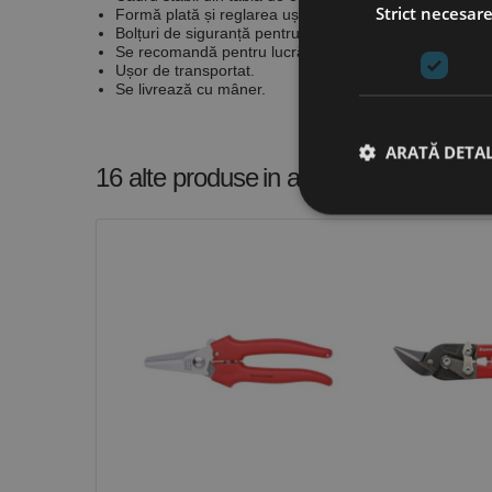
Strict necesar
Formă plată și reglarea ușoara a suportului asigură o tă
Bolțuri de siguranță pentru protecție împotriva acciden
Se recomandă pentru lucrări de montaj, lăcătușerie, ins
Ușor de transportat.
Se livrează cu mâner.
ARATĂ DETAL
16 alte produse
in aceeasi categorie
Stri
Cookie-urile strict ne
contului. Site-ul web 
Nume
CookieScriptConse
PHPSESSID