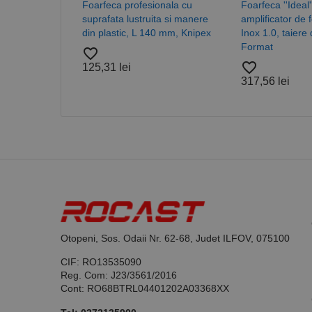
Foarfeca profesionala cu
Foarfeca ''Ideal'
suprafata lustruita si manere
amplificator de 
din plastic, L 140 mm, Knipex
Inox 1.0, taiere
Format
favorite_border
favorite_border
125,31 lei
Nume
317,56 lei
PrestaShop-[abcdef
Nume
Furnizor /
Nume
Domeniu
sib_cuid
_ga
uuid
MediaMat
sibautoma
_ga_DLLLWQBGGX
Otopeni, Sos. Odaii Nr. 62-68, Judet ILFOV, 075100
CIF: RO13535090
Reg. Com: J23/3561/2016
Cont: RO68BTRL04401202A03368XX