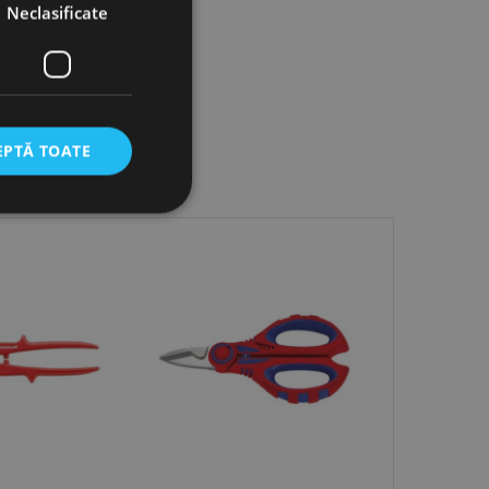
Neclasificate
EPTĂ TOATE
icate
torului și gestionarea
com pentru a aminti
orilor. Este necesar
corect.
cesta este un
ea variabilelor de