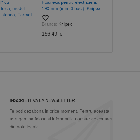
măr generat
'' cu
Foarfeca pentru electricieni,
Foarfeci cu fa
 site-ului, dar un bun
 forta, model
190 mm (min. 3 buc.), Knipex
tabla, taiere
 utilizator între
re stanga, Format
favorite_border
favorite_border
139,34 lei
Brands:
Knipex
Descriere
156,49 lei
ă prin colectarea
ics - care este o
b de date privind
i frecvent utilizat.
rță parte sau de un
rin atribuirea unui
în fiecare solicitare
 despre vizitatori,
a starea sesiunii.
INSCRIETI-VA LA NEWSLETTER
Te poti dezabona in orice moment. Pentru aceasta
te rugam sa folosesti informatiile noastre de contact
din nota legala.