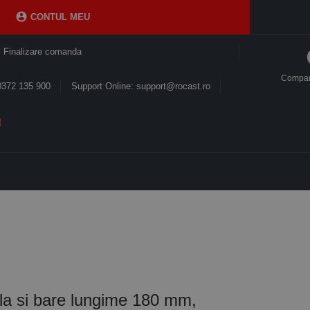

CONTUL MEU
Finalizare comanda
Compa
0372 135 900
Support Online: support@rocast.ro
la si bare lungime 180 mm,