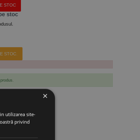
PE STOC
pe stoc
odusul.
E STOC.
 produs.
×
n utilizarea site-
noastră privind