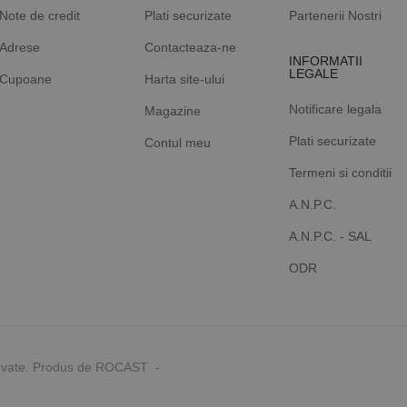
Note de credit
Plati securizate
Partenerii Nostri
Adrese
Contacteaza-ne
INFORMATII
LEGALE
Cupoane
Harta site-ului
Notificare legala
Magazine
Plati securizate
Contul meu
Termeni si conditii
A.N.P.C.
A.N.P.C. - SAL
ODR
rvate. Produs de ROCAST -