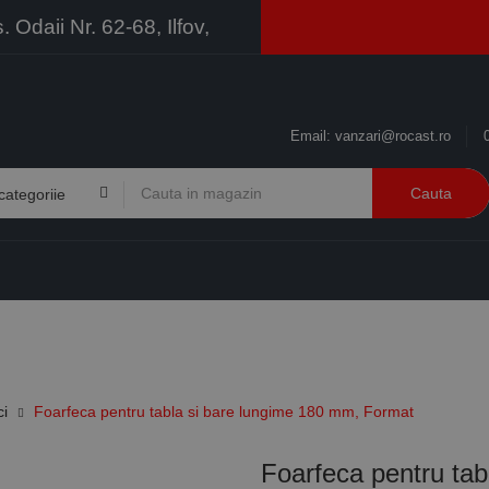
Odaii Nr. 62-68, Ilfov,
Email:
vanzari@rocast.ro
Cauta
BRANDURI
CONTACT
RESURSE
BUSINESS
ci
Foarfeca pentru tabla si bare lungime 180 mm, Format
Foarfeca pentru tab