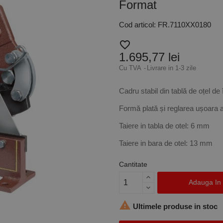
Format
Cod articol: FR.7110XX0180
favorite_border
1.695,77 lei
Cu TVA
Livrare in 1-3 zile
Cadru stabil din tablă de oțel de î
Formă plată și reglarea ușoara a 
Taiere in tabla de otel: 6 mm
Taiere in bara de otel: 13 mm
Cantitate
Adauga In

Ultimele produse in stoc