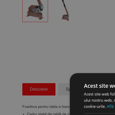
Acest site w
Descriere
Specificatii Tehnice
Acest site web fol
ului nostru web, s
cookie-urile.
Află
Foarfeca pentru tabla si bare lungime 180, Format
Cadru stabil din tablă de oțel de înaltă calitate.