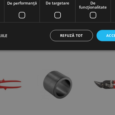
e
De performanță
De targetare
De
iere precisă și de calitate.
funcţionalitate
telor.
talatori, ateliere mecanice etc.
IILE
REFUZĂ TOT
ACC
ct necesare
De performanță
De targetare
De funcţionalitate
Neclasif
cesare permit funcționalitatea principală a site-ului web, cum ar fi autentificarea utiliza
nu poate fi utilizat corect fără cookie-uri strict necesare.
Furnizor /
Expirare
Descriere
Domeniu
nt
1 lună
Acest cookie este utilizat de serviciul Cookie-Script.
CookieScript
preferințele de consimțământ ale cookie-urilor vizitat
www.rocast.ro
ca bannerul cookie Cookie-Script.com să funcționeze 
65 ani 8
Cookie generat de aplicații bazate pe limbajul PHP. A
PHP.net
luni
identificator de scop general utilizat pentru menținer
www.rocast.ro