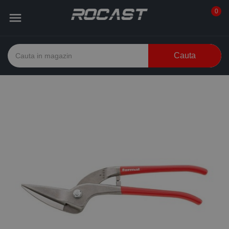
0

Cauta