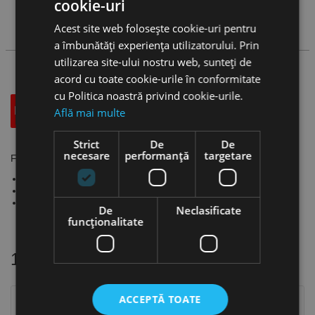
cookie-uri
Acest site web folosește cookie-uri pentru
Cauta produs
a îmbunătăți experiența utilizatorului. Prin
utilizarea site-ului nostru web, sunteți de
acord cu toate cookie-urile în conformitate
cu Politica noastră privind cookie-urile.
Descriere
Specificatii Tehnice
Accesorii
Află mai multe
Strict
De
De
necesare
performanță
targetare
Foarfeca “Pelican” pentru tabla, Format
Execuție din oțel inoxidabil, forjat
Muchii de tăiere durificate 59HRC
Pentru tăieri drepte și decupaje
De
Neclasificate
funcţionalitate
16 alte produse
in aceeasi categorie
ACCEPTĂ TOATE