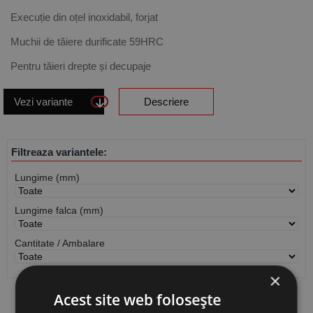
Execuție din oțel inoxidabil, forjat
Muchii de tăiere durificate 59HRC
Pentru tăieri drepte și decupaje
Vezi variante
Descriere
Filtreaza variantele:
Lungime (mm)
Lungime falca (mm)
Cantitate / Ambalare
×
Acest site web folosește
Vezi
produse