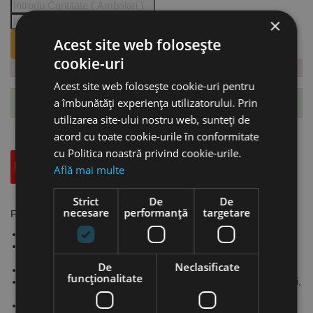
×
Acest site web folosește
ANUNTA-MA CÂND REVINE PE STOC.
cookie-uri
Acest site web folosește cookie-uri pentru
a îmbunătăți experiența utilizatorului. Prin
Te-ai abonat cu succes la acest produs.
utilizarea site-ului nostru web, sunteți de
acord cu toate cookie-urile în conformitate
cu Politica noastră privind cookie-urile.
Descriere
Specificatii Tehnice
Accesorii
Află mai multe
Strict
De
De
necesare
performanță
targetare
Foarfeca pentru tabla si bare lungime 120, Format
Cadru stabil din tablă de oțel de înaltă calitate
Formă plată și reglarea ușoara a suportului asigură o tăiere
precisă și de calitate
De
Neclasificate
Bolțuri de siguranță pentru protecție împotriva accidentelor
funcţionalitate
Se recomandă pentru lucrări de montaj, lăcătușerie, instalatori,
ateliere mecanice etc.
Ușor de transportat