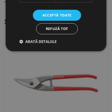
Se livrează cu mâner
ACCEPTĂ TOATE
16 alte produse
in aceeasi categorie
REFUZĂ TOT
ARATĂ DETALIILE
Strict necesare
De performanță
De targetare
De funcţionalitate
Neclasificate
Cookie-urile strict necesare permit funcționalitatea
principală a site-ului web, cum ar fi autentificarea
utilizatorului și gestionarea contului. Site-ul web nu
poate fi utilizat corect fără cookie-uri strict necesare.
Furnizor /
Nume
Expirare
Descriere
Domeniu