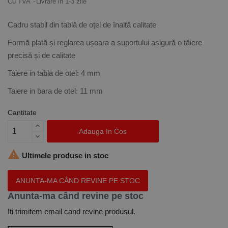
Cu TVA
Livrare in 1-3 zile
Cadru stabil din tablă de oțel de înaltă calitate
Formă plată și reglarea ușoara a suportului asigură o tăiere
precisă și de calitate
Taiere in tabla de otel: 4 mm
Taiere in bara de otel: 11 mm
Cantitate
Adauga In Cos

Ultimele produse in stoc
ANUNTA-MA CÂND REVINE PE STOC
Anunta-ma când revine pe stoc
Iti trimitem email cand revine produsul.