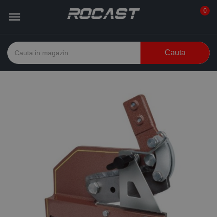
0

Cauta