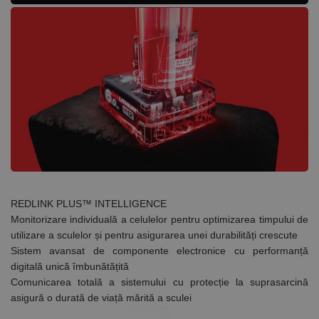
de scop
general
utilizat pentru
menținerea
variabilelor de
sesiune ale
utilizatorului.
În mod
normal, este
un număr
generat
aleatoriu,
modul în care
este utilizat
poate fi
specific site-
ului, dar un
bun exemplu
este
menținerea
REDLINK PLUS™ INTELLIGENCE
stării de
conectare
Monitorizare individuală a celulelor pentru optimizarea timpului de
pentru un
utilizare a sculelor și pentru asigurarea unei durabilități crescute
utilizator între
pagini.
Sistem avansat de componente electronice cu performanță
digitală unică îmbunătățită
Comunicarea totală a sistemului cu protecție la suprasarcină
asigură o durată de viață mărită a sculei
Furnizor /
Nume
Expirare
Descriere