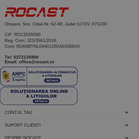
schimb de
fiecare
anunțuri.
solicitare de
pagină dintr-
un site și
este utilizat
Otopeni, Sos. Odaii Nr. 62-68, Judet ILFOV, 075100
pentru a
calcula
CIF: RO13535090
datele
despre
Reg. Com: J23/3561/2016
vizitatori,
Cont: RO68BTRL04401202A03368XX
sesiuni și
campanii
pentru
Tel:
0372135900
rapoartele
Email: office@rocast.ro
de analiză a
site-urilor.
_ga_DLLLWQBGGX
.rocast.ro
2 ani
Acest cookie
este folosit
de Google
Analytics
pentru a
persista
starea
sesiunii.

CONTUL TAU

SUPORT CLIENTI

DESPRE ROCAST