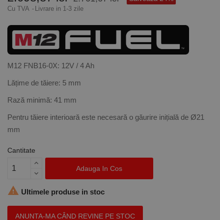
Cu TVA
Livrare in 1-3 zile
M12 FNB16-0X: 12V / 4 Ah
Lățime de tăiere: 5 mm
Rază minimă: 41 mm
Pentru tăiere interioară este necesară o găurire inițială de Ø21
mm
Cantitate
Adauga In Cos

Ultimele produse in stoc
ANUNTA-MA CÂND REVINE PE STOC