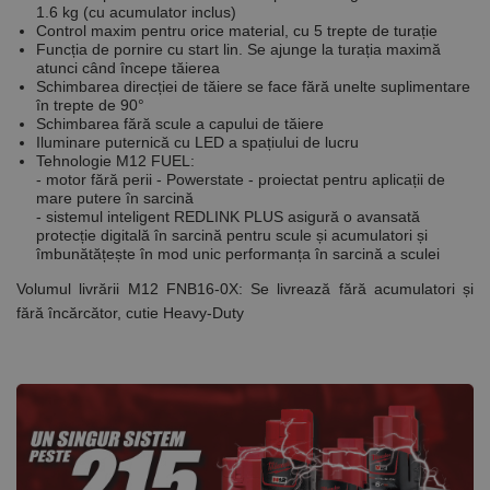
1.6 kg (cu acumulator inclus)
Control maxim pentru orice material, cu 5 trepte de turație
Funcția de pornire cu start lin. Se ajunge la turația maximă
atunci când începe tăierea
Schimbarea direcției de tăiere se face fără unelte suplimentare
în trepte de 90°
Schimbarea fără scule a capului de tăiere
Iluminare puternică cu LED a spațiului de lucru
Tehnologie
M12 FUEL
:
- motor fără perii -
Powerstate
- proiectat pentru aplicații de
mare putere în sarcină
- sistemul inteligent
REDLINK PLUS
asigură o avansată
protecție digitală în sarcină pentru scule și acumulatori și
îmbunătățește în mod unic performanța în sarcină a sculei
Volumul livrării M12 FNB16-0X: Se livrează fără acumulatori și
fără încărcător, cutie Heavy-Duty