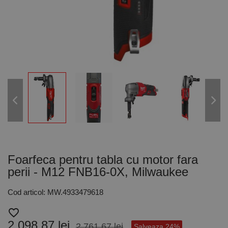
Foarfeca pentru tabla cu motor fara
perii - M12 FNB16-0X, Milwaukee
Cod articol: MW.4933479618
favorite_border
2.098,87 lei
2.761,67 lei
Salveaza 24%