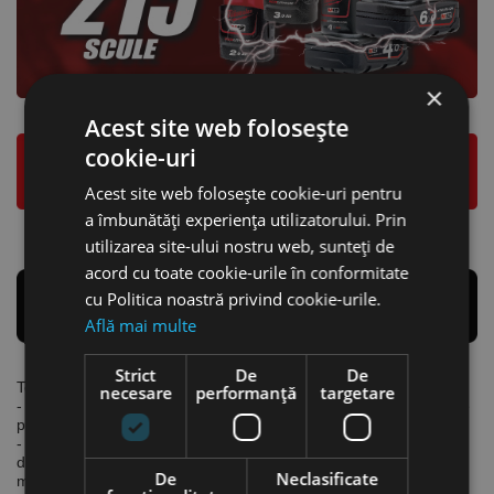
×
Acest site web folosește
cookie-uri
Acest site web folosește cookie-uri pentru
a îmbunătăți experiența utilizatorului. Prin
utilizarea site-ului nostru web, sunteți de
acord cu toate cookie-urile în conformitate
cu Politica noastră privind cookie-urile.
Află mai multe
Strict
De
De
Tehnologie M12 FUEL:
necesare
performanță
targetare
- motor fără perii -
Powerstate
- proiectat pentru aplicații de mare
putere în sarcină
- sistemul inteligent
REDLINK PLUS
asigură o avansată protecție
digitală în sarcină pentru scule și acumulatori și îmbunătățește în
De
Neclasificate
mod unic performanța în sarcină a sculei