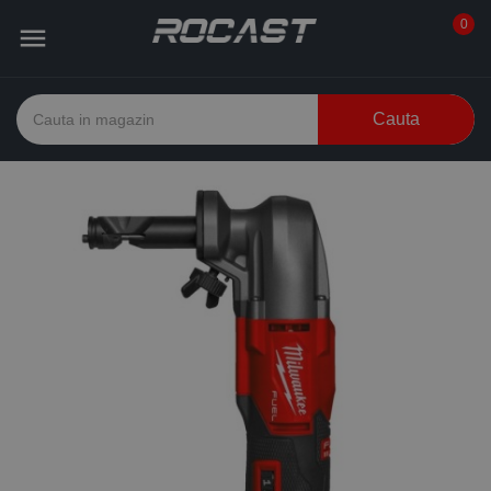
0

Cauta