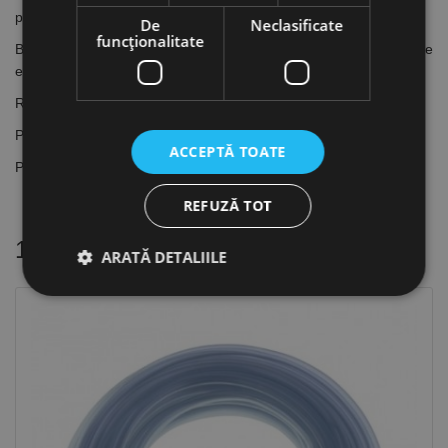
profilului și a grosimii de 2 mm a pereților
De
Neclasificate
funcţionalitate
Bulele de nivel din plexiglas rezistent la șoc sunt calibrate
electronic
Rezistență garantată - 5 ani. Cu capace de absorbție a șocurilor
Precizie de măsurare: 0.5 mm/m
ACCEPTĂ TOATE
Până la lungimea de 100 cm suprafața de măsurare este frezată
REFUZĂ TOT
16 alte produse
in aceeasi categorie
ARATĂ DETALIILE
Strict necesare
De performanță
De targetare
De funcţionalitate
Neclasificate
Cookie-urile strict necesare permit funcționalitatea
principală a site-ului web, cum ar fi autentificarea