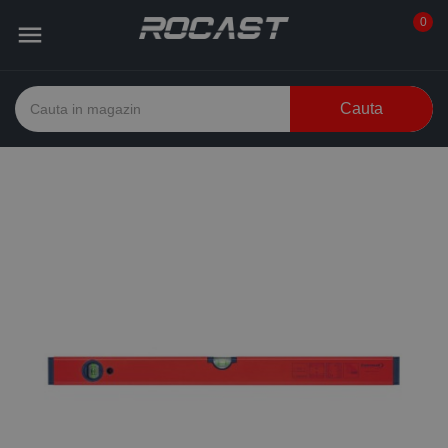
0

Cauta