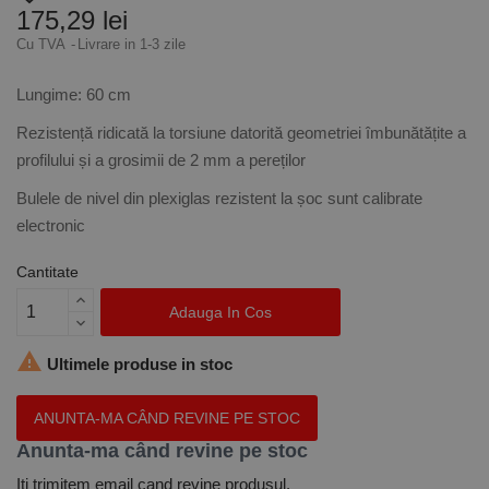
175,29 lei
Cu TVA
Livrare in 1-3 zile
Lungime: 60 cm
Rezistență ridicată la torsiune datorită geometriei îmbunătățite a
profilului și a grosimii de 2 mm a pereților
Bulele de nivel din plexiglas rezistent la șoc sunt calibrate
electronic
Cantitate
Adauga In Cos

Ultimele produse in stoc
ANUNTA-MA CÂND REVINE PE STOC
Anunta-ma când revine pe stoc
Iti trimitem email cand revine produsul.