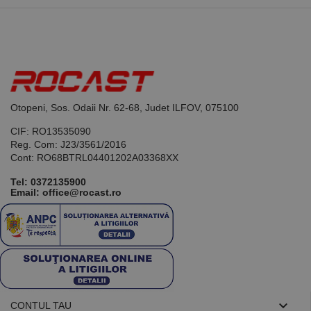
limbajul PHP.
Acesta este un
identificator
de scop
general
utilizat pentru
menținerea
variabilelor de
sesiune ale
utilizatorului.
În mod
Otopeni, Sos. Odaii Nr. 62-68, Judet ILFOV, 075100
normal, este
un număr
CIF: RO13535090
generat
aleatoriu,
Reg. Com: J23/3561/2016
modul în care
Cont: RO68BTRL04401202A03368XX
este utilizat
poate fi
specific site-
Tel:
0372135900
ului, dar un
Email: office@rocast.ro
bun exemplu
este
menținerea
stării de
conectare
pentru un
utilizator între
pagini.

CONTUL TAU