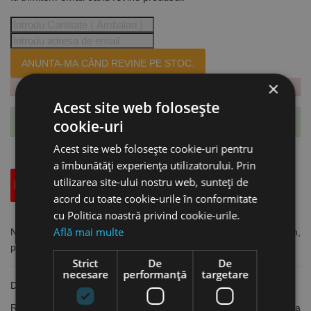
ANUNTA-MA CÂND REVINE PE STOC.
×
Acest site web folosește
Te-ai abonat cu succes la acest produs.
cookie-uri
Acest site web folosește cookie-uri pentru
a îmbunătăți experiența utilizatorului. Prin
utilizarea site-ului nostru web, sunteți de
Descriere
Specificatii Tehnice
Accesorii
acord cu toate cookie-urile în conformitate
cu Politica noastră privind cookie-urile.
Află mai multe
Nivela rezistenta din aluminiu cu 2 bule de nivel, lungime 60 cm,
precizie de masurare 0.5 mm/m, Format
Strict
De
De
necesare
performanță
targetare
Din aluminiu, vopsit roșu
Rezistență ridicată la torsiune datorită geometriei îmbunătățite a