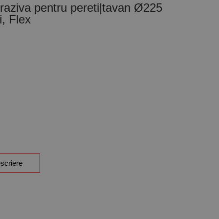
braziva pentru pereti|tavan Ø225
i, Flex
scriere