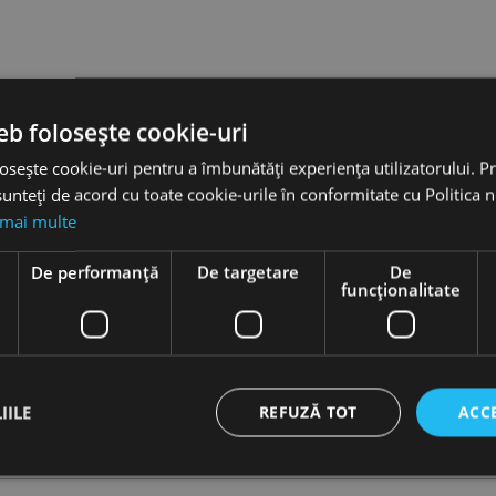
eb folosește cookie-uri
osește cookie-uri pentru a îmbunătăți experiența utilizatorului. Pri
unteți de acord cu toate cookie-urile în conformitate cu Politica 
 mai multe
e
De performanță
De targetare
De
funcţionalitate
IILE
REFUZĂ TOT
ACC