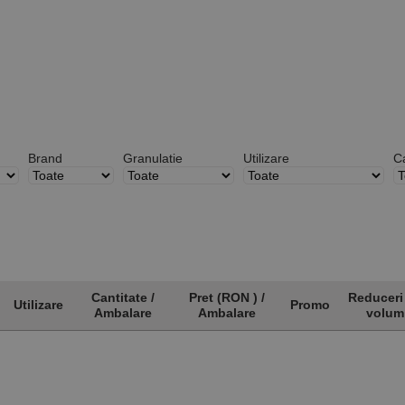
Brand
Granulatie
Utilizare
Ca
Cantitate /
Pret (RON ) /
Reduceri
Utilizare
Promo
Ambalare
Ambalare
volum
Utilizare
Cantitate /
Pret (RON ) /
Promo
Reduceri
Ambalare
Ambalare
volum