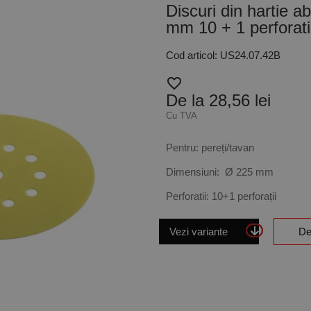
Discuri din hartie a
mm 10 + 1 perforati
Cod articol: US24.07.42B
favorite_border
De la 28,56 lei
Cu TVA
Pentru: pereți/tavan
Dimensiuni:
Ø 225 mm
Perforatii: 10+1 perforații
Vezi variante
De