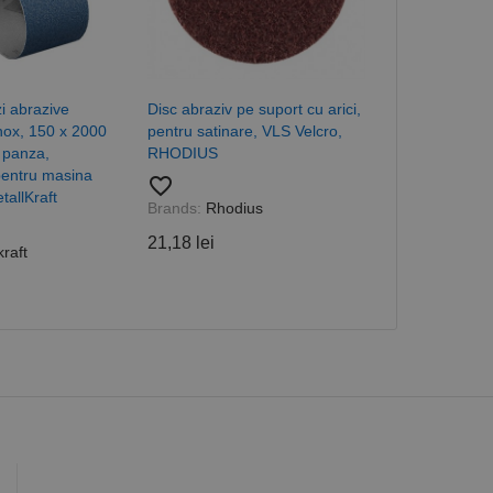
în fiecare solicitare
 despre vizitatori,
a starea sesiunii.
i abrazive
Disc abraziv pe suport cu arici,
Banda abraziv
inox, 150 x 2000
pentru satinare, VLS Velcro,
618 mm, gran
 panza,
RHODIUS
Metallkraft
pentru masina
favorite_border
favorite_border
allKraft
Brands:
Rhodius
Brands:
Metal
21,18 lei
8,85 lei
raft