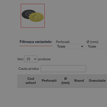
Filtreaza variantele:
Perforatii
Ø (mm)
Vezi
produse
Cauta produs
Cod
Ø
Perforatii
Brand
Granulatie
articol
(mm)
Cod
Perforatii
Ø
Brand
Granulatie
articol
(mm)