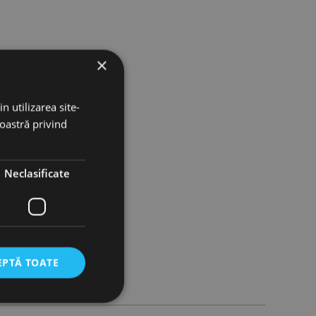
×
n utilizarea site-
noastră privind
Neclasificate
EPTĂ TOATE