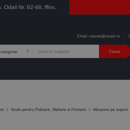
Odaii Nr. 62-68, Ilfov,
Email:
vanzari@rocast.ro
Cauta
BRANDURI
CONTACT
RESURSE
BUSINESS
ire
Scule pentru Polizare, Slefuire si Finisare
Abrazive pe suport