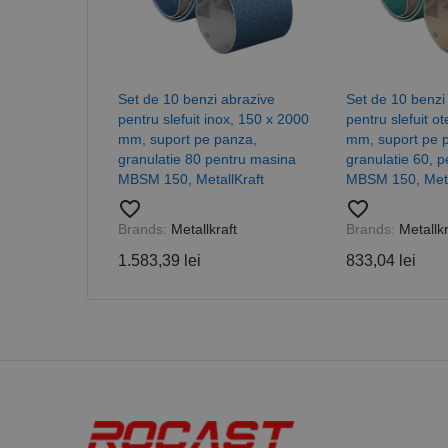
_ga_DLLLWQBGGX
Set de 10 benzi abrazive
Set de 10 benzi
pentru slefuit inox, 150 x 2000
pentru slefuit o
mm, suport pe panza,
mm, suport pe 
granulatie 80 pentru masina
granulatie 60, 
MBSM 150, MetallKraft
MBSM 150, Meta
favorite_border
favorite_border
Brands:
Metallkraft
Brands:
Metallkr
1.583,39 lei
833,04 lei