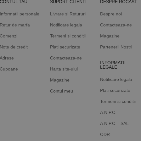
CONTUL TAU
SUPORT CLIENTI
DESPRE ROCAST
Informatii personale
Livrare si Retururi
Despre noi
Retur de marfa
Notificare legala
Contacteaza-ne
Comenzi
Termeni si conditii
Magazine
Note de credit
Plati securizate
Partenerii Nostri
Adrese
Contacteaza-ne
INFORMATII
LEGALE
Cupoane
Harta site-ului
Notificare legala
Magazine
Plati securizate
Contul meu
Termeni si conditii
A.N.P.C.
A.N.P.C. - SAL
ODR