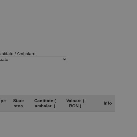
ntitate / Ambalare
 pe
Stare
Cantitate (
Valoare (
Info
stoc
ambalari )
RON )
 pe
Stare
Cantitate (
Valoare (
Info
stoc
ambalari )
RON )