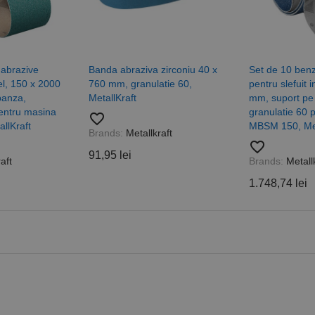
schimb de anunțuri.
număr generat aleatoriu ca identificator de client. Este inclus 
de pagină dintr-un site și este utilizat pentru a calcula datele
sesiuni și campanii pentru rapoartele de analiză a site-urilor.
.rocast.ro
2 ani
Acest cookie este folosit de Google Analytics pentru a persist
 abrazive
Banda abraziva zirconiu 40 x
Set de 10 benz
tel, 150 x 2000
760 mm, granulatie 60,
pentru slefuit 
panza,
MetallKraft
mm, suport pe
pentru masina
granulatie 60 
favorite_border
llKraft
MBSM 150, Met
Brands:
Metallkraft
favorite_border
91,95 lei
aft
Brands:
Metallk
1.748,74 lei