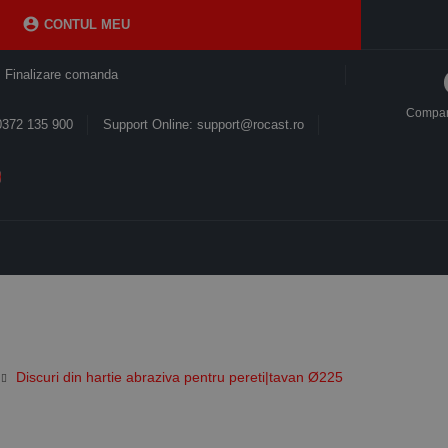

CONTUL MEU
Finalizare comanda
Compa
0372 135 900
Support Online: support@rocast.ro
Discuri din hartie abraziva pentru pereti|tavan Ø225