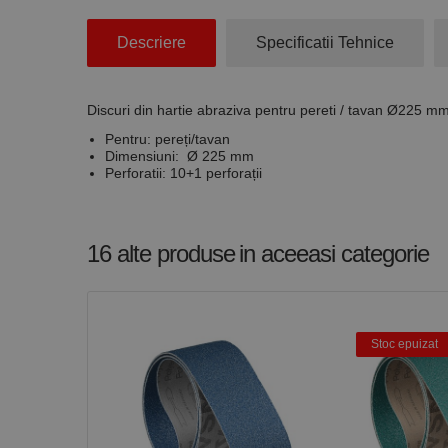
Stri
Descriere
Specificatii Tehnice
Cookie-urile strict ne
contului. Site-ul web 
Discuri din hartie abraziva pentru pereti / tavan Ø225 mm 
Nume
Pentru: pereți/tavan
CookieScriptConse
Dimensiuni:
Ø 225 mm
Perforatii: 10+1 perforații
PHPSESSID
16 alte produse
in aceeasi categorie
Nume
Stoc epuizat
PrestaShop-[abcdef
Nume
Furnizor /
Nume
Domeniu
sib_cuid
_ga
uuid
MediaMat
sibautoma