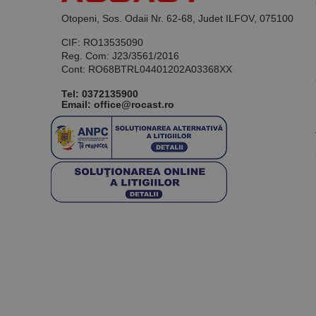
Otopeni, Sos. Odaii Nr. 62-68, Judet ILFOV, 075100
CIF: RO13535090
Reg. Com: J23/3561/2016
Cont: RO68BTRL04401202A03368XX
Tel:
0372135900
Email: office@rocast.ro