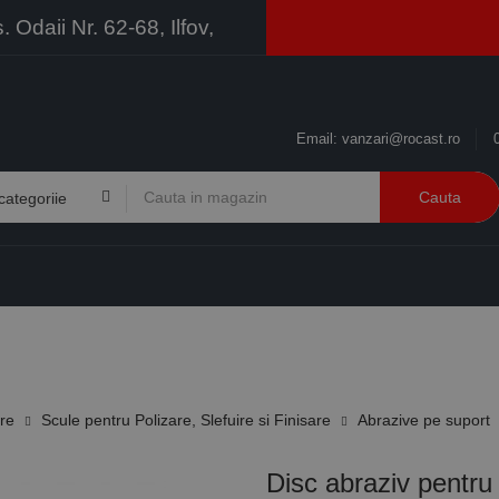
Odaii Nr. 62-68, Ilfov,
Email:
vanzari@rocast.ro
Cauta
BRANDURI
CONTACT
RESURSE
BUSINESS
ire
Scule pentru Polizare, Slefuire si Finisare
Abrazive pe suport
Disc abraziv pentr