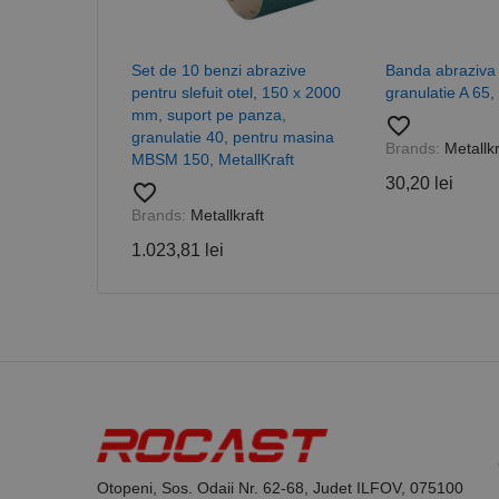
Set de 10 benzi abrazive
Banda abraziva
pentru slefuit otel, 150 x 2000
granulatie A 65, 
mm, suport pe panza,
favorite_border
granulatie 40, pentru masina
Brands:
Metallkr
MBSM 150, MetallKraft
30,20 lei
favorite_border
Brands:
Metallkraft
1.023,81 lei
Otopeni, Sos. Odaii Nr. 62-68, Judet ILFOV, 075100