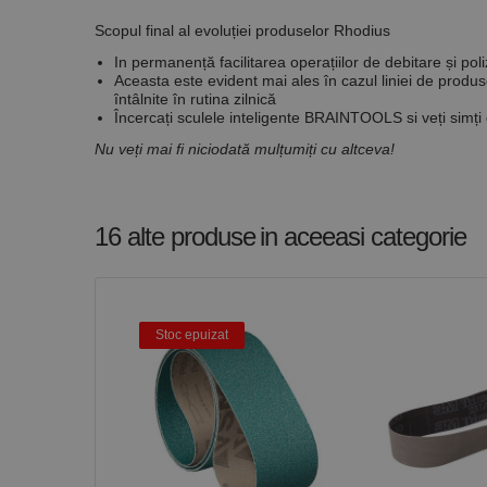
_ga
uuid
MediaMat
sibautoma
Scopul final al evoluției produselor Rhodius
In permanență facilitarea operațiilor de debitare și poli
Aceasta este evident mai ales în cazul liniei de produ
întâlnite în rutina zilnică
_ga_DLLLWQBGGX
Încercați sculele inteligente
BRAINTOOLS
si veți simți
Nu veți mai fi niciodată mulțumiți cu altceva!
16 alte produse
in aceeasi categorie
Stoc epuizat