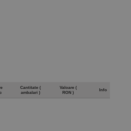
re
Cantitate (
Valoare (
Info
c
ambalari )
RON )
re
Cantitate (
Valoare (
Info
c
ambalari )
RON )