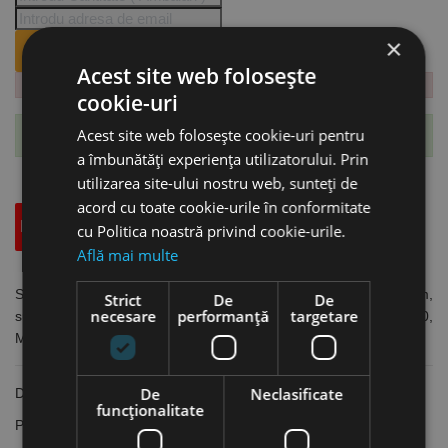
×
ANUNTA-MA CÂND REVINE PE STOC.
Acest site web folosește
cookie-uri
Acest site web folosește cookie-uri pentru
Te-ai abonat cu succes la acest produs.
a îmbunătăți experiența utilizatorului. Prin
utilizarea site-ului nostru web, sunteți de
acord cu toate cookie-urile în conformitate
Descriere
Specificatii Tehnice
Accesorii
cu Politica noastră privind cookie-urile.
Află mai multe
Set de 10 benzi abrazive pentru slefuit otel, 150 x 2000 mm,
Strict
De
De
necesare
performanță
targetare
suport pe panza, granulatie 40, pentru masina MBSM 150,
MetallKraft
De
Neclasificate
Dimensiuni banda: 150 x 2000 mm
funcţionalitate
Pentru masina de slefuit MBSM 150