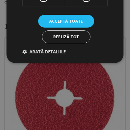
Granulatie 40
ACCEPTĂ TOATE
16 alte produse
in aceeasi categorie
REFUZĂ TOT
ARATĂ DETALIILE
Strict necesare
De performanță
De targetare
De funcţionalitate
Neclasificate
Cookie-urile strict necesare permit funcționalitatea
principală a site-ului web, cum ar fi autentificarea
utilizatorului și gestionarea contului. Site-ul web nu
poate fi utilizat corect fără cookie-uri strict necesare.
Furnizor /
Nume
Expirare
Descriere
Domeniu