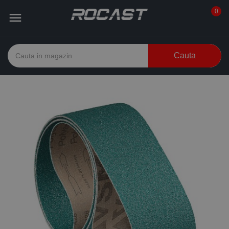
0

Cauta