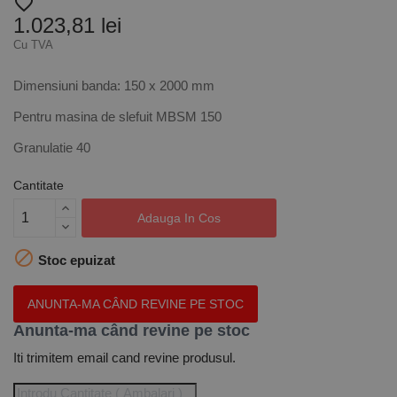
favorite_border
1.023,81 lei
Cu TVA
Dimensiuni banda: 150 x 2000 mm
Pentru masina de slefuit MBSM 150
Granulatie 40
Cantitate
Adauga In Cos

Stoc epuizat
ANUNTA-MA CÂND REVINE PE STOC
Anunta-ma când revine pe stoc
Iti trimitem email cand revine produsul.