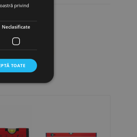
noastră privind
Neclasificate
 de aluminiu pe suprafața sa
EPTĂ TOATE
icate
torului și gestionarea
com pentru a aminti