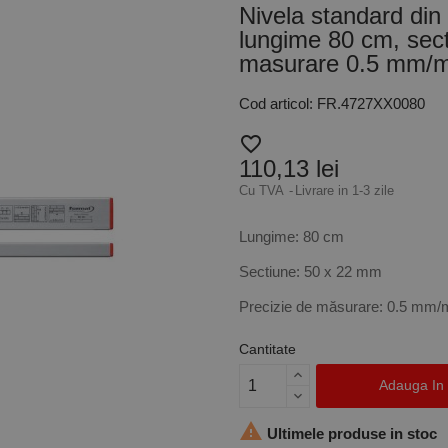
Nivela standard din 
lungime 80 cm, sect
masurare 0.5 mm/m
Cod articol: FR.4727XX0080
favorite_border
110,13 lei
Cu TVA
Livrare in 1-3 zile
Lungime: 80 cm
Sectiune: 50 x 22 mm
Precizie de măsurare: 0.5 mm/
Cantitate
Adauga In

Ultimele produse in stoc