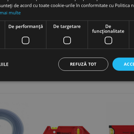
unteți de acord cu toate cookie-urile în conformitate cu Politica 
 mai multe
ntale și verticale
e
De performanță
De targetare
De
funcţionalitate
ă
cut printr-un proces electrochimic ce creează un strat protector de oxid
a coroziune, uzură și zgârieturi, precum și un finisaj estetic superior
IILE
REFUZĂ TOT
ACC
ct necesare
De performanță
De targetare
De funcţionalitate
Neclasif
cesare permit funcționalitatea principală a site-ului web, cum ar fi autentificarea utiliza
nu poate fi utilizat corect fără cookie-uri strict necesare.
Furnizor /
Expirare
Descriere
Domeniu
nt
1 lună
Acest cookie este utilizat de serviciul Cookie-Script.
CookieScript