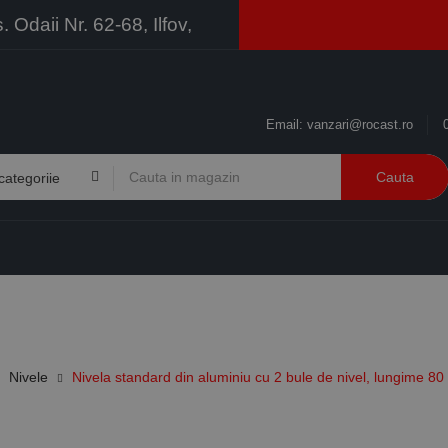
Odaii Nr. 62-68, Ilfov,
Email:
vanzari@rocast.ro
Cauta
BRANDURI
CONTACT
RESURSE
BUSINESS
Nivele
Nivela standard din aluminiu cu 2 bule de nivel, lungime 8