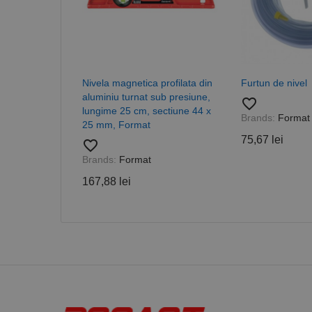
PHPSESSID
Nivela magnetica profilata din
Furtun de nivel
aluminiu turnat sub presiune,
favorite_border
lungime 25 cm, sectiune 44 x
Brands:
Format
25 mm, Format
Nume
75,67 lei
favorite_border
PrestaShop-[abcdef
Nume
Furnizor /
Nume
Domeniu
Brands:
Format
sib_cuid
_ga
uuid
MediaMat
167,88 lei
sibautoma
_ga_DLLLWQBGGX