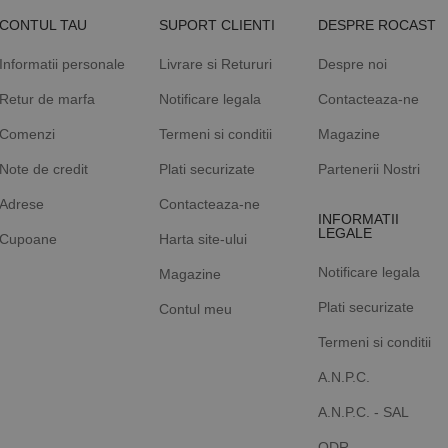
CONTUL TAU
SUPORT CLIENTI
DESPRE ROCAST
Informatii personale
Livrare si Retururi
Despre noi
Retur de marfa
Notificare legala
Contacteaza-ne
Comenzi
Termeni si conditii
Magazine
Note de credit
Plati securizate
Partenerii Nostri
Adrese
Contacteaza-ne
INFORMATII
LEGALE
Cupoane
Harta site-ului
Notificare legala
Magazine
Plati securizate
Contul meu
Termeni si conditii
A.N.P.C.
A.N.P.C. - SAL
ODR