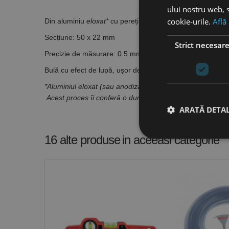
ului nostru web, s
cookie-urile.
Află
Din aluminiu
eloxat*
cu pereți groși, cu bule de nivel orizo
Secțiune: 50 x 22 mm
Strict necesar
Precizie de măsurare: 0.5 mm/m
Bulă cu efect de lupă, ușor de citit chiar și pe lumină slab
*Aluminiul eloxat (sau anodizat)
este aluminiu care a tre
Acest proces îi conferă o durabilitate sporită, rezistență l
ARATĂ DETAL
16 alte produse
in aceeasi categorie
Stri
Cookie-urile strict ne
contului. Site-ul web 
Nume
CookieScriptConse