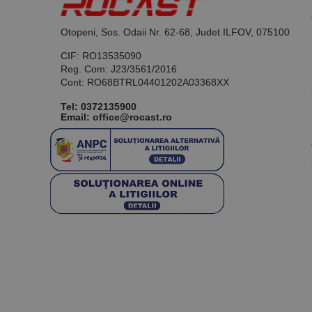
Otopeni, Sos. Odaii Nr. 62-68, Judet ILFOV, 075100
CIF: RO13535090
Reg. Com: J23/3561/2016
Cont: RO68BTRL04401202A03368XX
Tel:
0372135900
Email: office@rocast.ro