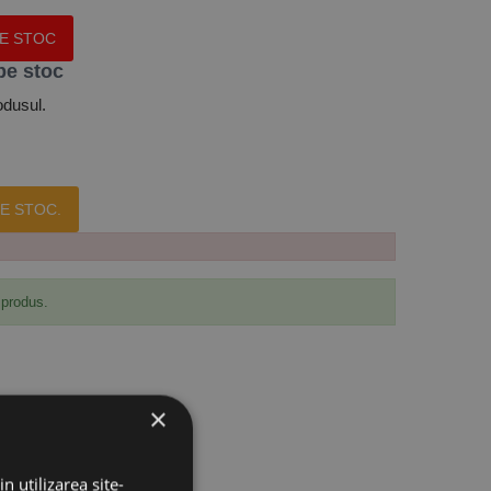
PE STOC
pe stoc
odusul.
E STOC.
 produs.
×
n utilizarea site-