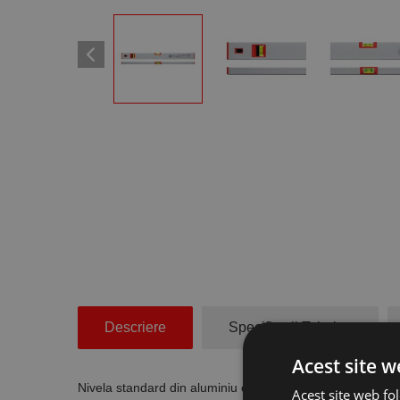
Descriere
Specificatii Tehnice
Acest site w
Nivela standard din aluminiu cu 2 bule de nivel, lungim
Acest site web fol