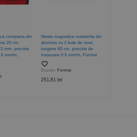
orilor. Este necesar
corect.
cesta este un
ea variabilelor de
măr generat
 site-ului, dar un bun
 utilizator între
ica compacta din
Nivela magnetica rezistenta din
Nivela magnet
ime 20 cm,
aluminiu cu 2 bule de nivel,
aluminiu cu 3 
22 mm, precizie
lungime 60 cm, precizie de
lungime 180 c
0.5 mm/m,
masurare 0.5 mm/m, Format
masurare 0.
Descriere
favorite_border
favorite_border
Brands:
Format
Brands:
Form
t
ă prin colectarea
ics - care este o
251,81 lei
750,37 lei
b de date privind
i frecvent utilizat.
rță parte sau de un
rin atribuirea unui
în fiecare solicitare
 despre vizitatori,
a starea sesiunii.