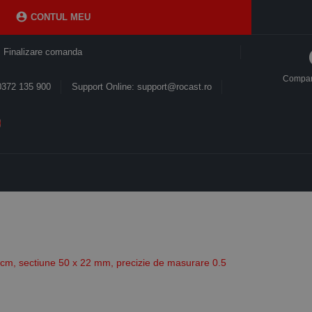

CONTUL MEU
Finalizare comanda
Compa
0372 135 900
Support Online: support@rocast.ro
0 cm, sectiune 50 x 22 mm, precizie de masurare 0.5