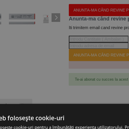
ANUNTA-MA CÂND REVINE 
Anunta-ma când revine 
Iti trimitem email cand revine pr
ANUNTA-MA CÂND REVINE P
Te-ai abonat cu succes la acest
Accesorii
eb folosește cookie-uri
e 80 cm, sectiune 50 x 22 mm, precizie de masurare 0.5 mm/m, Format
osește cookie-uri pentru a îmbunătăți experiența utilizatorului. Pri