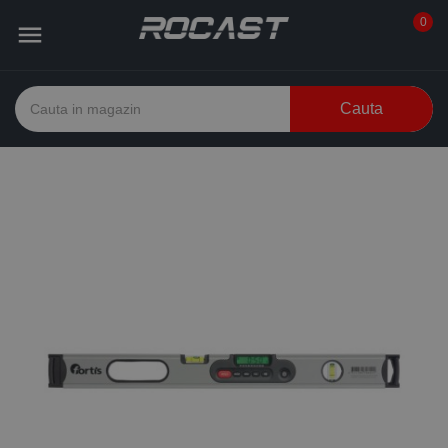
0

Cauta