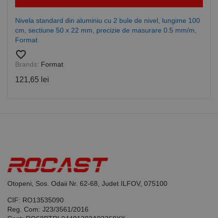
Script.com să
funcționeze
corect.
Nivela standard din aluminiu cu 2 bule de nivel, lungime 100
Google
cm, sectiune 50 x 22 mm, precizie de masurare 0.5 mm/m,
Privacy Policy
PHPSESSID
65 ani 8
Cookie
PHP.net
luni
generat de
www.rocast.ro
Format
aplicații
bazate pe
favorite_border
limbajul PHP.
Brands:
Format
Acesta este un
identificator
de scop
121,65 lei
general
utilizat pentru
menținerea
variabilelor de
sesiune ale
utilizatorului.
În mod
normal, este
un număr
generat
aleatoriu,
modul în care
este utilizat
poate fi
specific site-
Otopeni, Sos. Odaii Nr. 62-68, Judet ILFOV, 075100
ului, dar un
bun exemplu
CIF: RO13535090
este
menținerea
Reg. Com: J23/3561/2016
stării de