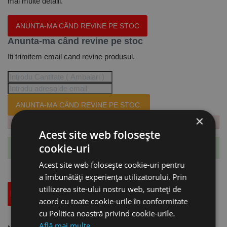
mai multe detalii.
ANUNTA-MA CÂND REVINE PE STOC
Anunta-ma când revine pe stoc
Iti trimitem email cand revine produsul.
ANUNTA-MA CÂND REVINE PE STOC.
×
Acest site web folosește
cookie-uri
Te-ai abonat cu succes la acest produs.
Acest site web folosește cookie-uri pentru
a îmbunătăți experiența utilizatorului. Prin
utilizarea site-ului nostru web, sunteți de
Descriere
Specificatii Tehnice
Accesorii
acord cu toate cookie-urile în conformitate
cu Politica noastră privind cookie-urile.
Află mai multe