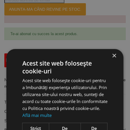
ANUNTA-MA CÂND REVINE PE STOC.
Te-ai abonat cu succes la acest produs.
×
Descriere
Specificatii Tehnice
Accesorii
Acest site web folosește
cookie-uri
Acest site web folosește cookie-uri pentru
Nivela compact REDSTICK, lungime 240 cm, cu 2 orificii pe
maner, fara magnet, Milwaukee
a îmbunătăți experiența utilizatorului. Prin
utilizarea site-ului nostru web, sunteți de
acord cu toate cookie-urile în conformitate
Tehnologia
SHARPSITE™
pentru bulă îmbunătățește vizibilitatea
cu Politica noastră privind cookie-urile.
Cadru compact și durabil
Află mai multe
Suprafața inferioară frezată asigură precizie maximă
Strict
De
De