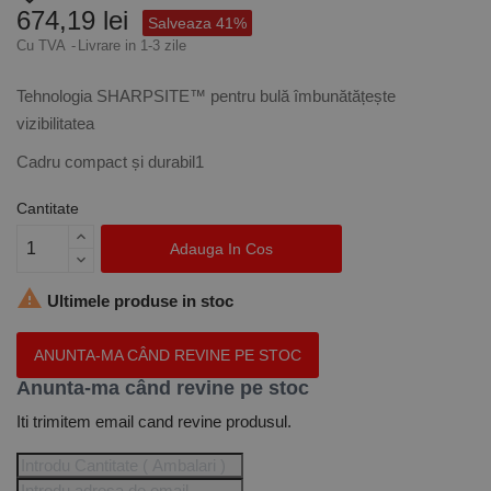
674,19 lei
Salveaza 41%
Cu TVA
Livrare in 1-3 zile
Tehnologia SHARPSITE™ pentru bulă îmbunătățește
vizibilitatea
Cadru compact și durabil1
Cantitate
Adauga In Cos

Ultimele produse in stoc
ANUNTA-MA CÂND REVINE PE STOC
Anunta-ma când revine pe stoc
Iti trimitem email cand revine produsul.