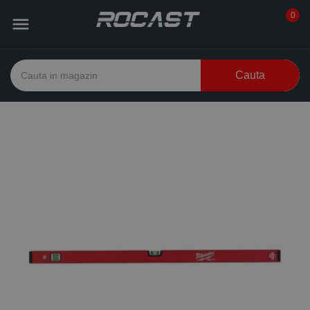
0

Cauta