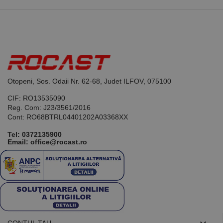
limbajul PHP.
Acesta este un
identificator
de scop
general
utilizat pentru
menținerea
variabilelor de
sesiune ale
utilizatorului.
În mod
Otopeni, Sos. Odaii Nr. 62-68, Judet ILFOV, 075100
normal, este
un număr
generat
CIF: RO13535090
aleatoriu,
Reg. Com: J23/3561/2016
modul în care
Cont: RO68BTRL04401202A03368XX
este utilizat
poate fi
specific site-
Tel:
0372135900
ului, dar un
Email: office@rocast.ro
bun exemplu
este
menținerea
stării de
conectare
pentru un
utilizator între
pagini.