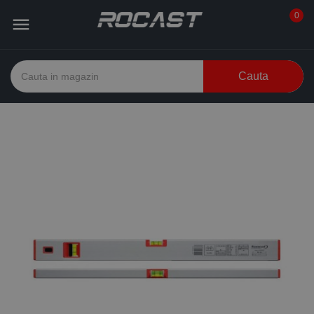
0

Cauta