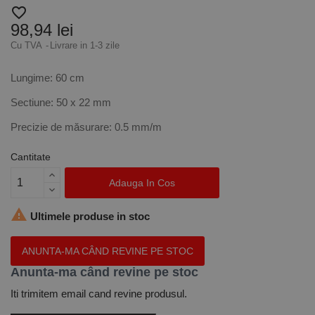
favorite_border
98,94 lei
Cu TVA
Livrare in 1-3 zile
Lungime: 60 cm
Sectiune: 50 x 22 mm
Precizie de măsurare: 0.5 mm/m
Cantitate
Adauga In Cos

Ultimele produse in stoc
ANUNTA-MA CÂND REVINE PE STOC
Anunta-ma când revine pe stoc
Iti trimitem email cand revine produsul.