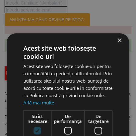
ANUNTA-MA CÂND REVINE PE STOC.
×
Te-ai abonat cu succes la acest produs.
Acest site web folosește
cookie-uri
Acest site web folosește cookie-uri pentru
Descriere
a îmbunătăți experiența utilizatorului. Prin
Specificatii Tehnice
Accesorii
utilizarea site-ului nostru web, sunteți de
acord cu toate cookie-urile în conformitate
Nivela standard din aluminiu cu 2 bule de nivel, lungime 60 cm,
cu Politica noastră privind cookie-urile.
sectiune 50 x 22 mm, precizie de masurare 0.5 mm/m, Format
Află mai multe
Strict
De
De
Din aluminiu
eloxat*
cu pereți groși, cu bule de nivel orizontale și
necesare
performanță
targetare
verticale
Secțiune: 50 x 22 mm