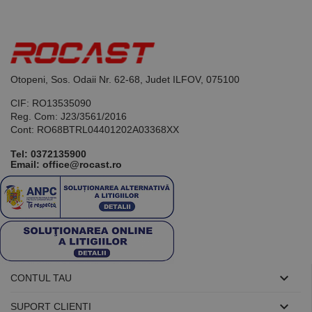
Otopeni, Sos. Odaii Nr. 62-68, Judet ILFOV, 075100
CIF: RO13535090
Reg. Com: J23/3561/2016
Cont: RO68BTRL04401202A03368XX
Tel:
0372135900
Email: office@rocast.ro

CONTUL TAU

SUPORT CLIENTI