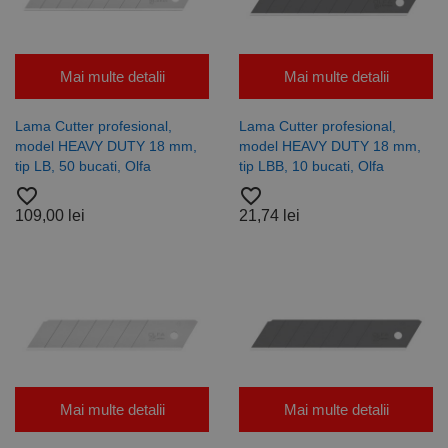
poate fi utilizat corect fără cookie-uri strict necesare.
Furnizor /
Nume
Expirare
Descriere
Domeniu
Mai multe detalii
Mai multe detalii
CookieScriptConsent
1 lună
Acest cookie
CookieScript
este utilizat
www.rocast.ro
de serviciul
Lama Cutter profesional,
Lama Cutter profesional,
Cookie-
Script.com
model HEAVY DUTY 18 mm,
model HEAVY DUTY 18 mm,
pentru a
tip LB, 50 bucati, Olfa
tip LBB, 10 bucati, Olfa
aminti
preferințele
favorite_border
favorite_border
de
consimțământ
109,00 lei
21,74 lei
ale cookie-
urilor
vizitatorilor.
Este necesar
ca bannerul
cookie
Cookie-
Script.com să
funcționeze
corect.
Google
Privacy Policy
PHPSESSID
65 ani 8
Cookie
PHP.net
luni
generat de
www.rocast.ro
aplicații
Mai multe detalii
Mai multe detalii
bazate pe
limbajul PHP.