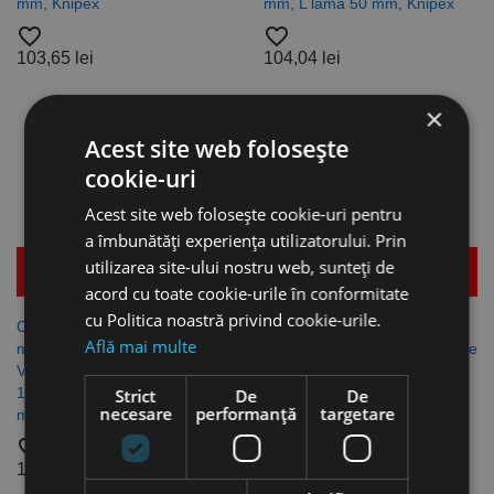
mm, Knipex
mm, L lama 50 mm, Knipex
favorite_border
favorite_border
103,65 lei
104,04 lei
×
Acest site web folosește
cookie-uri
Acest site web folosește cookie-uri pentru
a îmbunătăți experiența utilizatorului. Prin
utilizarea site-ului nostru web, sunteți de
Mai multe detalii
Mai multe detalii
acord cu toate cookie-urile în conformitate
cu Politica noastră privind cookie-urile.
Cutter pentru dezizolare, cu
Cutter pentru dezizolare, cu
Află mai multe
maner bicomponent cu izolatie
maner bicomponent cu izolatie
VDE, pentru cabluri rotunde, L
VDE, L 180, L lama 50 mm,
155, L lama 28 mm, raza 7.0
raza 40.0 mm, Knipex
Strict
De
De
necesare
performanță
targetare
mm, Knipex
favorite_border
favorite_border
115,10 lei
120,25 lei