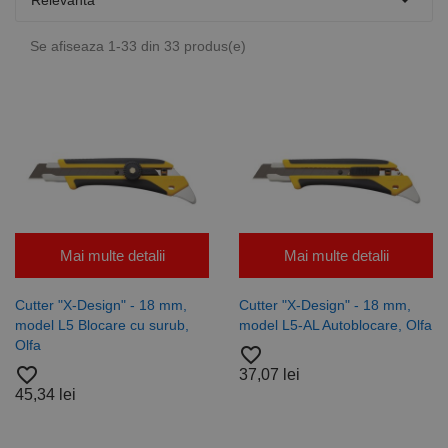

Relevanta
Se afiseaza 1-33 din 33 produs(e)
Mai multe detalii
Mai multe detalii
Cutter "X-Design" - 18 mm,
Cutter "X-Design" - 18 mm,
model L5 Blocare cu surub,
model L5-AL Autoblocare, Olfa
Olfa
favorite_border
favorite_border
37,07 lei
45,34 lei