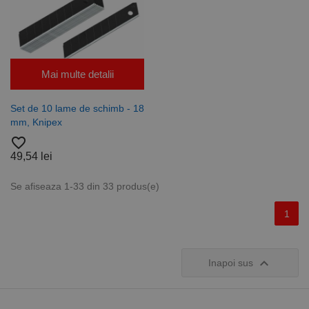
Mai multe detalii
Set de 10 lame de schimb - 18
mm, Knipex
favorite_border
49,54 lei
Se afiseaza 1-33 din 33 produs(e)
1

Inapoi sus