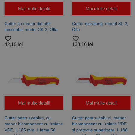
Mai multe detalii
Mai multe detalii
Cutter cu maner din otel
Cutter extralung, model XL-2,
inoxidabil, model CK-2, Olfa
Olfa
favorite_border
favorite_border
42,10 lei
133,16 lei
Mai multe detalii
Mai multe detalii
Cutter pentru cabluri, cu
Cutter pentru cabluri, maner
maner bicomponent cu izolatie
bicomponent cu izolatie VDE
VDE, L 185 mm, L lama 50
si protectie superioara, L 180