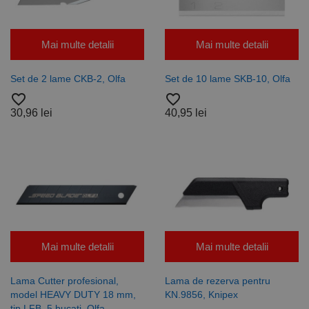
terță parte
de client.
sau de un
Este inclus în
schimb de
fiecare
anunțuri.
solicitare de
pagină dintr-
Mai multe detalii
Mai multe detalii
un site și
este utilizat
pentru a
Set de 2 lame CKB-2, Olfa
Set de 10 lame SKB-10, Olfa
calcula
datele
favorite_border
favorite_border
despre
vizitatori,
30,96 lei
40,95 lei
sesiuni și
campanii
pentru
rapoartele
de analiză a
site-urilor.
_ga_DLLLWQBGGX
.rocast.ro
2 ani
Acest cookie
este folosit
de Google
Analytics
pentru a
persista
starea
Mai multe detalii
Mai multe detalii
sesiunii.
Lama Cutter profesional,
Lama de rezerva pentru
model HEAVY DUTY 18 mm,
KN.9856, Knipex
tip LFB, 5 bucati, Olfa