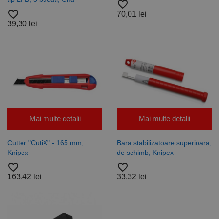
favorite_border
favorite_border
70,01 lei
39,30 lei
Mai multe detalii
Mai multe detalii
Cutter "CutiX" - 165 mm,
Bara stabilizatoare superioara,
Knipex
de schimb, Knipex
favorite_border
favorite_border
163,42 lei
33,32 lei