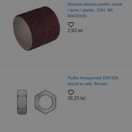
Manson abraziv pentru metal
/ lemn / plastic, SSH, NK,
RHODIUS
favorite_border
2,93 lei
Piulita hexagonala DIN 934,
zincat la cald, Rocast
favorite_border
36,25 lei