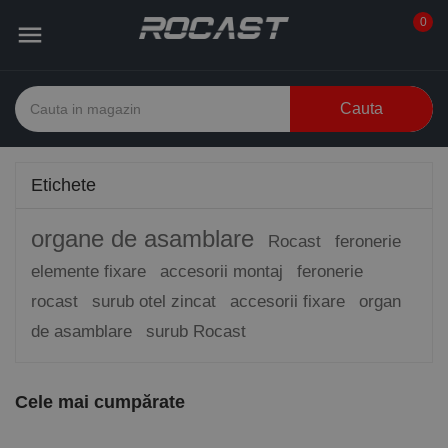
0

Cauta
Etichete
organe de asamblare
Rocast
feronerie
elemente fixare
accesorii montaj
feronerie
rocast
surub otel zincat
accesorii fixare
organ
de asamblare
surub Rocast
Cele mai cumpărate