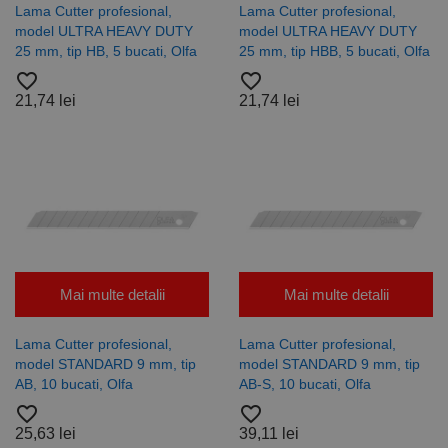
Acesta este un
Lama Cutter profesional,
Lama Cutter profesional,
identificator
de scop
model ULTRA HEAVY DUTY
model ULTRA HEAVY DUTY
general
25 mm, tip HB, 5 bucati, Olfa
25 mm, tip HBB, 5 bucati, Olfa
utilizat pentru
menținerea
favorite_border
favorite_border
variabilelor de
sesiune ale
21,74 lei
21,74 lei
utilizatorului.
În mod
normal, este
un număr
generat
aleatoriu,
modul în care
este utilizat
poate fi
specific site-
ului, dar un
bun exemplu
este
Mai multe detalii
Mai multe detalii
menținerea
stării de
conectare
pentru un
Lama Cutter profesional,
Lama Cutter profesional,
utilizator între
model STANDARD 9 mm, tip
model STANDARD 9 mm, tip
pagini.
AB, 10 bucati, Olfa
AB-S, 10 bucati, Olfa
favorite_border
favorite_border
25,63 lei
39,11 lei