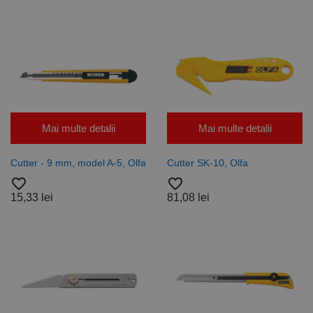
Mai multe detalii
Mai multe detalii
Cutter - 9 mm, model A-5, Olfa
Cutter SK-10, Olfa
favorite_border
favorite_border
15,33 lei
81,08 lei