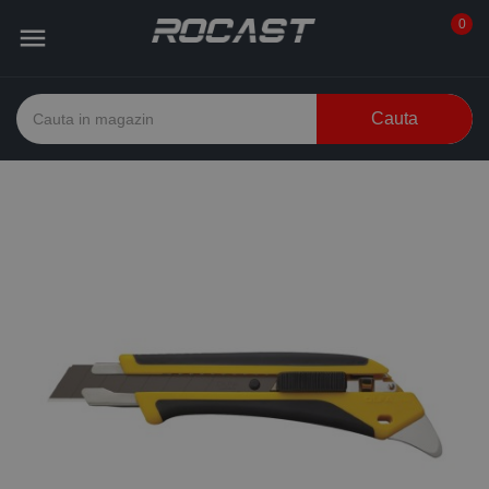
0

Cauta