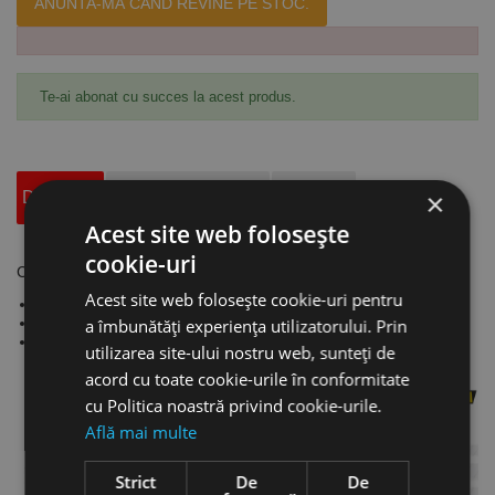
ANUNTA-MA CÂND REVINE PE STOC.
Te-ai abonat cu succes la acest produs.
×
Descriere
Specificatii Tehnice
Accesorii
Acest site web folosește
cookie-uri
Cutter "X-Design" - 18 mm, model L5 Blocare cu surub, Olfa
Acest site web folosește cookie-uri pentru
Se livrează standard cu lamă LBB - ultra-ascuțită (neagră)
Cutter cu mâner ergonomic, bicomponent, anti-alunecare
a îmbunătăți experiența utilizatorului. Prin
Lungime: 185 mm
utilizarea site-ului nostru web, sunteți de
acord cu toate cookie-urile în conformitate
cu Politica noastră privind cookie-urile.
Află mai multe
Strict
De
De