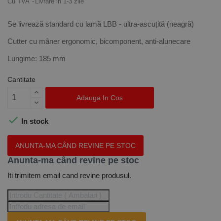
Cu TVA
Livrare in 1-3 zile
Se livrează standard cu lamă LBB - ultra-ascuțită (neagră)
Cutter cu mâner ergonomic, bicomponent, anti-alunecare
Lungime: 185 mm
Cantitate
Adauga In Cos

In stock
ANUNTA-MA CÂND REVINE PE STOC
Anunta-ma când revine pe stoc
Iti trimitem email cand revine produsul.