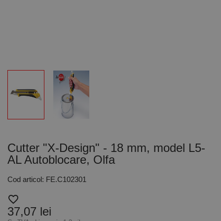
Cutter "X-Design" - 18 mm, model L5-
AL Autoblocare, Olfa
Cod articol: FE.C102301
favorite_border
37,07 lei