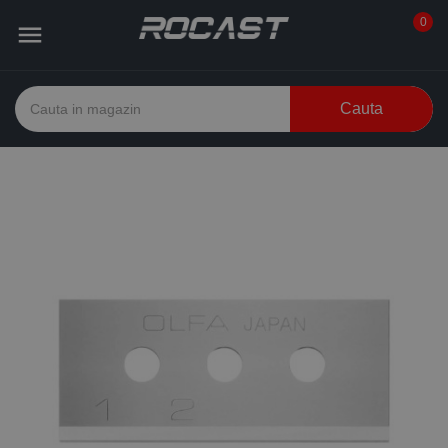
0

Cauta