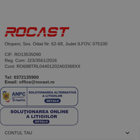
limbajul PHP.
Acesta este un
identificator
de scop
general
utilizat pentru
menținerea
variabilelor de
sesiune ale
utilizatorului.
Otopeni, Sos. Odaii Nr. 62-68, Judet ILFOV, 075100
În mod
normal, este
un număr
CIF: RO13535090
generat
Reg. Com: J23/3561/2016
aleatoriu,
modul în care
Cont: RO68BTRL04401202A03368XX
este utilizat
poate fi
Tel:
0372135900
specific site-
Email: office@rocast.ro
ului, dar un
bun exemplu
este
menținerea
stării de
conectare
pentru un
utilizator între
pagini.

CONTUL TAU