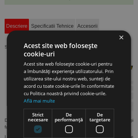
Descriere
Specificatii Tehnice
Accesorii
×
Acest site web folosește
Set de 10 lame SKB-10, Olfa
cookie-uri
Acest site web folosește cookie-uri pentru
a îmbunătăți experiența utilizatorului. Prin
utilizarea site-ului nostru web, sunteți de
acord cu toate cookie-urile în conformitate
cu Politica noastră privind cookie-urile.
Află mai multe
Strict
De
De
necesare
performanță
targetare
Deoarece calitatea contează, OLFA proiectează, dezvoltă și
fabrică produsele sale numai în Japonia.
Lamele marca OLFA sunt realizate cu materiale de calitate