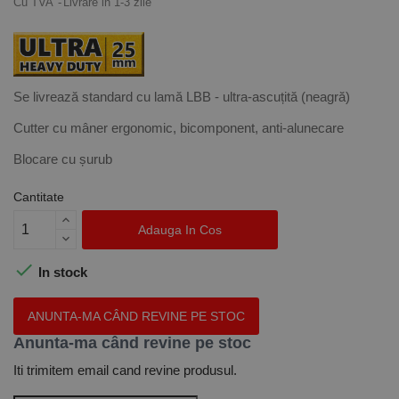
Cu TVA
Livrare in 1-3 zile
Se livrează standard cu lamă LBB - ultra-ascuțită (neagră)
Cutter cu mâner ergonomic, bicomponent, anti-alunecare
Blocare cu șurub
Cantitate
Adauga In Cos

In stock
ANUNTA-MA CÂND REVINE PE STOC
Anunta-ma când revine pe stoc
Iti trimitem email cand revine produsul.