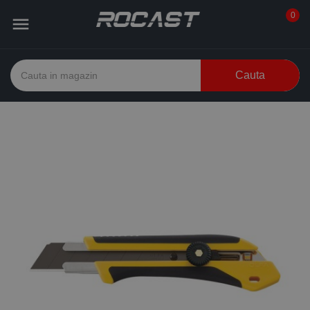
0

Cauta