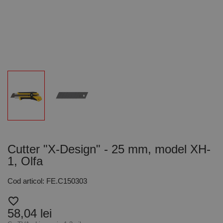
Cutter "X-Design" - 25 mm, model XH-
1, Olfa
Cod articol: FE.C150303
favorite_border
58,04 lei