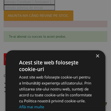
ANUNTA-MA CÂND REVINE PE STOC.
Te-ai abonat cu succes la acest produs.
×
Descriere
Specificatii Tehnice
Accesorii
Acest site web folosește
cookie-uri
Cutter "X-Design" - 25 mm, model XH-1, Olfa
Acest site web folosește cookie-uri pentru
a îmbunătăți experiența utilizatorului. Prin
Se livrează standard cu lamă LBB - ultra-ascuțită (neagră)
Cutter cu mâner ergonomic, bicomponent, anti-alunecare
utilizarea site-ului nostru web, sunteți de
Blocare cu șurub
acord cu toate cookie-urile în conformitate
cu Politica noastră privind cookie-urile.
Află mai multe