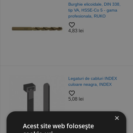
Burghie elicoidale, DIN 338,
tip VA, HSSE-Co 5 - gama
profesionala, RUKO
favorite_border
4,83 lei
Legaturi de cabluri INDEX
culoare neagra, INDEX
favorite_border
5,08 lei
×
Acest site web folosește