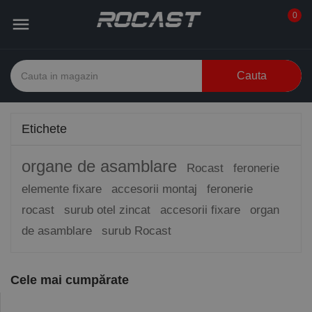
0

Cauta
Etichete
organe de asamblare
Rocast
feronerie
elemente fixare
accesorii montaj
feronerie
rocast
surub otel zincat
accesorii fixare
organ
de asamblare
surub Rocast
Cele mai cumpărate